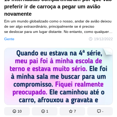
preferir ir de carroça a pegar um avião
novamente
Em um mundo globalizado como o nosso, andar de avião deixou
de ser algo extraordinário, principalmente se é preciso
se deslocar para um lugar distante. No entanto, como qualquer
transporte coletivo, é preciso lidar com situações desagradáveis
Gente
19/12/2022
de vez em quando, que podem até desanimar sua viagem
em instantes. Embora tais momentos não sejam tão difíceis
de acontecer, há também surpresas agradáveis. Como a que
aconteceu com um passageiro e você descobrirá no bônus
no final do artigo de hoje.
10
1
7
-