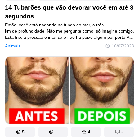
14 Tubarões que vão devorar você em até 3
segundos
Então, você está nadando no fundo do mar, a três
km de profundidade. Não me pergunte como, só imagine comigo.
Está frio, a pressão é intensa e não há peixe algum por perto.Aí,
você vê uma coisa verde-brilhante. É um tubarão-charuto — seu
Animais
16/07/2023
pescoço brilha na escuridão para atrair peixes e outros petiscos
gostosos.
5
1
4
-