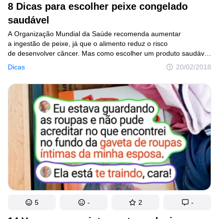
8 Dicas para escolher peixe congelado
Lugares
saudável
Humor
A Organização Mundial da Saúde recomenda aumentar
a ingestão de peixe, já que o alimento reduz o risco
de desenvolver câncer. Mas como escolher um produto saudável
e de qualidade?
Dicas
20/02/2018
Autores
Princípios Editoriais
Fale com a redação
Política de privacidade
Política de Direitos de Autor
Política de Cookies
Termos de Serviço
Mapa do site
5
-
2
-
Consentimento de atualização