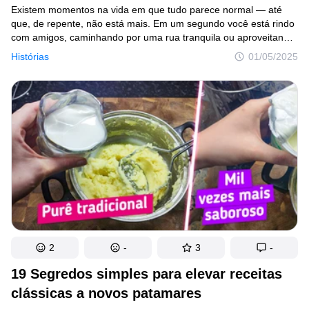
Existem momentos na vida em que tudo parece normal — até
que, de repente, não está mais. Em um segundo você está rindo
com amigos, caminhando por uma rua tranquila ou aproveitando
uma noite de paz e, no outro, seus instintos começam a gritar:
Histórias
01/05/2025
“Corra!”
2
-
3
-
19 Segredos simples para elevar receitas
clássicas a novos patamares