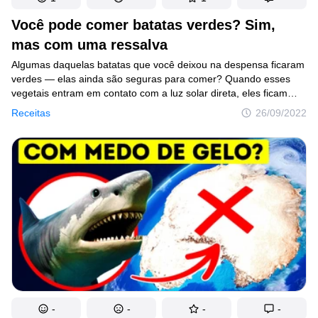
Você pode comer batatas verdes? Sim,
mas com uma ressalva
Algumas daquelas batatas que você deixou na despensa ficaram
verdes — elas ainda são seguras para comer? Quando esses
vegetais entram em contato com a luz solar direta, eles ficam
verdes por causa de uma coisinha chamada clorofila, que
Receitas
26/09/2022
é um pigmento verde do qual as plantas precisam para produzir
alimento durante um processo chamado fotossíntese. Para evitar
que as batatas fiquem verdes, você precisará armazená-las
em um local escuro e bem ventilado.
-
-
-
-