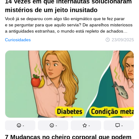
14 Vezes em que internautas solucionaram
mistérios de um jeito inusitado
© 2014–2026
TheSoul Publishing
.
Todos os direitos reservados. Todos os materiais deste site possuem
Você já se deparou com algo tão enigmático que te fez parar
Direitos Autorais e não podem ser usados sem a devida autorização de
e se perguntar para que aquilo servia? De aparelhos misteriosos
Incrível.club.
a antiguidades estranhas, o mundo está repleto de achados
curiosos que escondem segredos surpreendentes. Confira
Curiosidades
23/09/2025
14 objetos intrigantes que vão colocar à prova a sua capacidade
de adivinhar!
-
-
-
-
7 Mudanças no cheiro corporal que podem