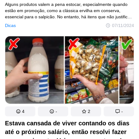
Alguns produtos valem a pena estocar, especialmente quando
estão em promoção, como a clássica ervilha em conserva,
essencial para o salpicão. No entanto, há itens que não justificam
nem serem adicionados à sua lista de compras, pois costumam
Dicas
07/11/2024
ter preços inflacionados e benefícios duvidosos.
4
-
2
-
Estava cansada de viver contando os dias
até o próximo salário, então resolvi fazer