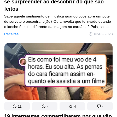
se surpreender ao descobrir do que são
feitos
Sabe aquele sentimento de injustiça quando você abre um pote
de sorvete e encontra feijão? Ou a revolta que te invade quando
o lanche é muito diferente da imagem no cardápio? Pois, saiba
que isso não é nada quando descobrimos do que a indústria
Receitas
02/02/2023
alimentícia e os restaurantes são capazes para nos iludir. Com
este artigo, queremos abrir os seus olhos para a verdade
e mostrar o que há por trás de alguns alimentos que são, sim,
deliciosos, mas adoram nos enganar.
11
-
4
-
19 Internautas compartilharam por que vão