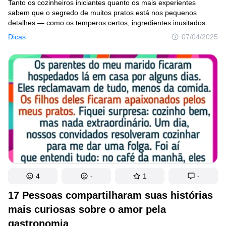
Tanto os cozinheiros iniciantes quanto os mais experientes
sabem que o segredo de muitos pratos está nos pequenos
detalhes — como os temperos certos, ingredientes inusitados
ou um método específico de preparo. Muitas vezes, são
Dicas
07/04/2025
justamente essas “pequenas grandes sacadas” que fazem toda
a diferença e transformam receitas comuns em verdadeiros
tesouros da gastronomia.
4
-
1
-
17 Pessoas compartilharam suas histórias
mais curiosas sobre o amor pela
gastronomia