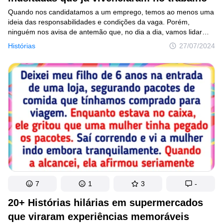
Quando nos candidatamos a um emprego, temos ao menos uma
ideia das responsabilidades e condições da vaga. Porém,
ninguém nos avisa de antemão que, no dia a dia, vamos lidar
com clientes ou colegas que vão nos marcar para o resto
Histórias
27/07/2024
de nossas vidas. E os internautas da nossa seleção de hoje têm
muitas histórias para contar sobre o tema.
7
1
3
-
20+ Histórias hilárias em supermercados
que viraram experiências memoráveis