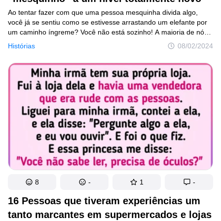
Ao tentar fazer com que uma pessoa mesquinha divida algo,
você já se sentiu como se estivesse arrastando um elefante por
um caminho íngreme? Você não está sozinho! A maioria de nós
já conheceu alguém que sempre quer ficar com o bolo inteiro
Histórias
08/02/2024
ou que só oferece água da torneira ao convidar outra pessoa
para comer em sua casa. Mesmo que não entendamos
totalmente tal comportamento, a verdade é que esse tipo
de pessoa sempre dá o que falar, gerando em seu entorno
histórias que, mais tarde, acabam arrancando boas risadas. Foi
o que aconteceu com alguns de nossos leitores, que precisaram
lidar com “mãos de vaca” ao longo da vida.
8
-
1
-
16 Pessoas que tiveram experiências um
tanto marcantes em supermercados e lojas