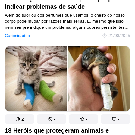
indicar problemas de saúde
Além do suor ou dos perfumes que usamos, o cheiro do nosso
corpo pode mudar por razões mais sérias. E, mesmo que isso
nem sempre indique um problema, alguns odores persistentes
ou incomuns podem ser sinais de que algo em nosso organismo
Curiosidades
21/08/2025
merece atenção.Neste artigo, vamos falar sobre 7 tipos
de odores corporais que podem indicar desequilíbrios ou até
problemas de saúde. Mas não precisa ficar apreensiva, esse
artigo vai te ajudar a conhecer melhor o próprio corpo para saber
quando é hora de consultar um profissional.
2
-
-
-
18 Heróis que protegeram animais e