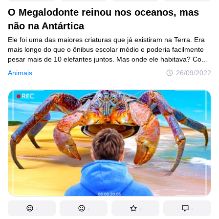
O Megalodonte reinou nos oceanos, mas
não na Antártica
Ele foi uma das maiores criaturas que já existiram na Terra. Era
mais longo do que o ônibus escolar médio e poderia facilmente
pesar mais de 10 elefantes juntos. Mas onde ele habitava? Como
chegou a esse tamanho? E o mais importante, por que está
Animais
26/09/2022
extinto hoje em dia? Vamos descobrir!
-
-
-
-