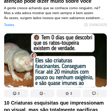
atenção pode dizer muito sobre você
A gente cresce achando que se conhece como ninguém, né?
Mas a vida adora mostrar que nem sempre é bem assim.
Às vezes, surgem lados nossos que nem sabíamos existirem.
Pensando nisso, preparamos um teste visual super divertido para
Testes
03/06/2025
te ajudar a descobrir facetas suas que podem estar
escondidinhas aí.
3
-
3
-
10 Criaturas esquisitas que impressionam
no visual, mas são totalmente pacíficas