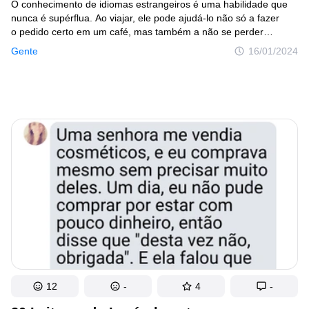
O conhecimento de idiomas estrangeiros é uma habilidade que
nunca é supérflua. Ao viajar, ele pode ajudá-lo não só a fazer
o pedido certo em um café, mas também a não se perder
em uma cidade estrangeira. No entanto, nem todo mundo que
Gente
16/01/2024
não tem talento para a linguística, e são essas pessoas que
geralmente se metem em situações curiosas por causa
da barreira do idioma, como os heróis de nosso artigo de hoje.
12
-
4
-