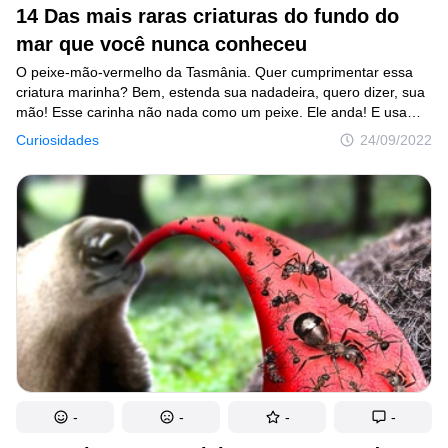
14 Das mais raras criaturas do fundo do
mar que você nunca conheceu
O peixe-mão-vermelho da Tasmânia. Quer cumprimentar essa
criatura marinha? Bem, estenda sua nadadeira, quero dizer, sua
mão! Esse carinha não nada como um peixe. Ele anda! E usa
as mãos parecidas com nadadeiras para passear pelo fundo
Curiosidades
24/09/2022
do oceano. Esse andarilho das profundezas é muito incomodado
por nadadores e barcos! Algumas pessoas até querem levá-lo
para casa como animal de estimação! Acho que é melhor apenas
dar só um oi e seguir nadando!
-
-
-
-