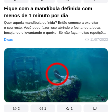
Fique com a mandíbula definida com
menos de 1 minuto por dia
Quer aquela mandíbula definida? Então comece a exercitar
o seu rosto. Você pode fazer isso abrindo e fechando a boca,
bocejando e levantando o queixo. Só não faça muitas repetições
de uma vez. Outro exercício ótimo é dizer as vogais. Mas isso
Dicas
11/07/2023
só funciona se você realmente exagerar nos sons e movimentar
bastante a boca. Isso vai definitivamente fortalecer e tonificar
os músculos da mandíbula!
2
1
1
-