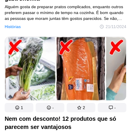
Alguém gosta de preparar pratos complicados, enquanto outros
preferem passar o mínimo de tempo na cozinha. É bom quando
as pessoas que moram juntas têm gostos parecidos. Se não,
é preciso negociar e buscar compromissos. Mas uma
Histórias
21/11/2024
protagonista desta história se esforçou bastante para aproveitar
suas conservas de peixe, que o marido não suporta nem sentir
o cheiro.
1
-
2
-
Nem com desconto! 12 produtos que só
parecem ser vantajosos