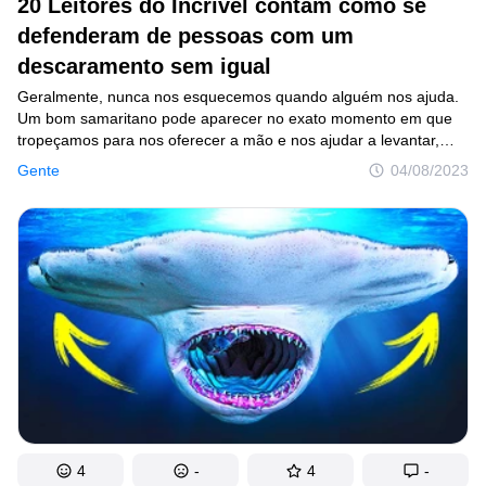
20 Leitores do Incrível contam como se
defenderam de pessoas com um
descaramento sem igual
Geralmente, nunca nos esquecemos quando alguém nos ajuda.
Um bom samaritano pode aparecer no exato momento em que
tropeçamos para nos oferecer a mão e nos ajudar a levantar,
ou para nos emprestar uma moeda quando precisamos
Gente
04/08/2023
completar o dinheiro do transporte público. No entanto, quando
é nossa vez de ajudar alguém, podemos nos deparar com
reações completamente inesperadas que nos fazem pensar:
será que as pessoas não sabem dizer “obrigado”?
4
-
4
-