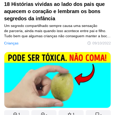
18 Histórias vividas ao lado dos pais que
aquecem o coração e lembram os bons
segredos da infância
Um segredo compartilhado sempre causa uma sensação
de parceria, ainda mais quando isso acontece entre pai e filho.
Tudo bem que algumas crianças não conseguem manter a boca
calada por muito tempo e, muitas vezes, isso deixa a situação
Crianças
09/10/2022
ainda mais engraçada. A não ser quando a “revelação” vem
acompanhada de uma bronca — nesses casos, da parte da mãe.
Mesmo assim, o companheirismo dessas horas acaba ficando
por muito tempo gravado em nossas memórias, deixando aquele
quentinho no coração.
1
-
1
-