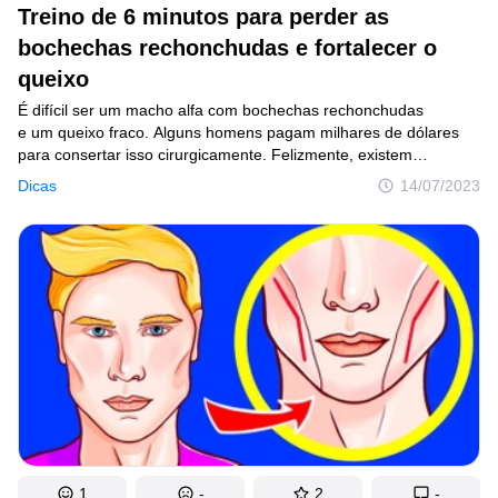
Treino de 6 minutos para perder as
bochechas rechonchudas e fortalecer o
queixo
É difícil ser um macho alfa com bochechas rechonchudas
e um queixo fraco. Alguns homens pagam milhares de dólares
para consertar isso cirurgicamente. Felizmente, existem
exercícios que podem ajudar a resolver esse problema de graça,
Dicas
14/07/2023
e uma determinada cor de roupa aumentará o efeito!Qualquer
treino adequado começa com um bom aquecimento.
Lentamente, vire a cabeça para o lado o máximo que puder
e mantenha por cinco segundos. Faça três repetições para cada
lado.
1
-
2
-