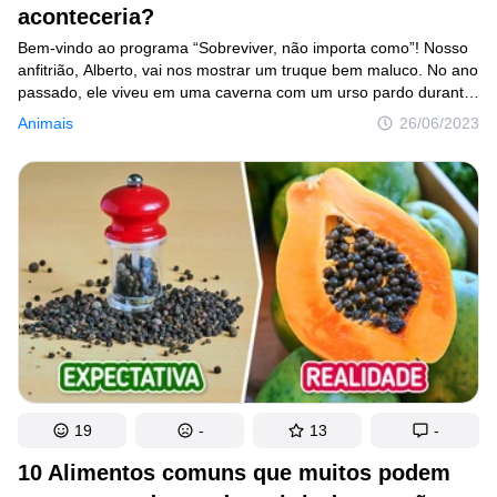
aconteceria?
Bem-vindo ao programa “Sobreviver, não importa como”! Nosso
anfitrião, Alberto, vai nos mostrar um truque bem maluco. No ano
passado, ele viveu em uma caverna com um urso pardo durante
dois meses e conseguiu sobreviver. Lembra como Alberto
Animais
26/06/2023
se lambuzou de carne e pulou numa piscina com piranhas?
Espero que você não tenha se esquecido de como ele grelhou
um churrasco num vulcão em atividade!
19
-
13
-
10 Alimentos comuns que muitos podem