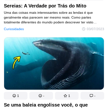
Sereias: A Verdade por Trás do Mito
Uma das coisas mais interessantes sobre as lendas é que
geralmente elas parecem ser mesmo reais. Como partes
totalmente diferentes do mundo podem descrever ter visto
exatamente a mesma coisa durante séculos?! Será que
Curiosidades
03/07/2023
é mesmo tão ridículo perguntar: “será que as sereias não
passam de um mito?” Será que essas criaturas metade-humanas
e metade-peixe realmente existiram ou existem? Será que elas
são bonitas como a sereia ruiva que a Disney apresentou para
o mundo em 1989, ou são menos glamorosas?Por incrível que
pareça, cientistas e historiadores têm se interessado pela
existência das sereias por anos. Hoje, vamos recorrer à pesquisa
deles para descobrir a verdade!
1
-
1
-
Se uma baleia engolisse você, o que