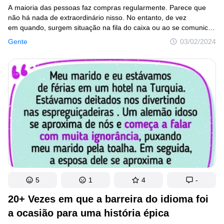
A maioria das pessoas faz compras regularmente. Parece que
não há nada de extraordinário nisso. No entanto, de vez
em quando, surgem situação na fila do caixa ou ao se comunicar
com outros clientes e funcionários em que você não sabe
Gente
03/02/2024
se deve chorar ou rir, ou se deve virar uma boa história para
contar aos seus amigos.
5
1
4
-
20+ Vezes em que a barreira do idioma foi
a ocasião para uma história épica