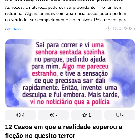
Às vezes, a natureza pode ser surpreendente — e também
estranha. Alguns animais com aparência assustadora podem,
na verdade, ser completamente inofensivos. Pelo menos para
nós, humanos, já que a maioria deles se alimenta apenas
Animais
13/05/2025
de plantas, insetos ou animais menores. Ainda assim, encontrar
um desses seres ao vivo pode dar um susto. Por isso, o ideal
é manter a calma e evitar incomodá-los.
4
-
1
-
12 Casos em que a realidade superou a
ficção no quesito terror