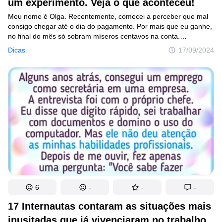
um experimento. Veja o que aconteceu!
Meu nome é Olga. Recentemente, comecei a perceber que mal
consigo chegar até o dia do pagamento. Por mais que eu ganhe,
no final do mês só sobram míseros centavos na conta.
A sensação de uma ansiedade vaga em relação ao futuro,
Dicas
17/09/2024
o medo de ficar sem dinheiro e o desejo de um dia tirar férias
se misturaram, e eu decidi: não dá mais para continuar assim.
Decidi fazer um experimento de um mês para descobrir
se é possível economizar dinheiro sem grandes perdas
na qualidade de vida.
6
-
-
-
17 Internautas contaram as situações mais
inusitadas que já vivenciaram no trabalho