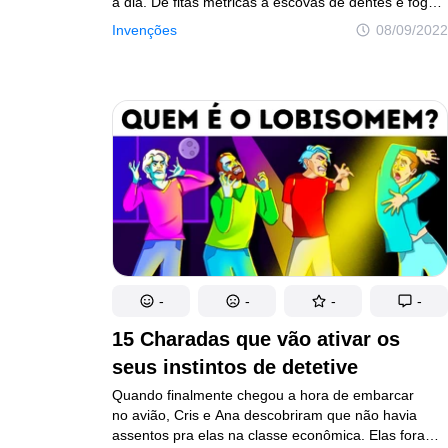
a dia. De fitas métricas a escovas de dentes e fogão
de cozinha, você nunca mais olhará — ou usará —
Invenções
08/09/2022
nenhuma dessas coisas da mesma maneira! Vamos
começar com a simples fita métrica. Viu como ela
é simples? Na verdade, é uma ferramenta muito
mais útil do que você imagina. Está com dificuldades
para medir algo sozinho? Tem um orifício ou entalhe
de metal na ponta. A trena tem um furo que permite
que você a prenda com um prego ou parafuso,
mantendo a fita métrica no lugar enquanto a estica.
Chega de erros!
-
-
-
-
15 Charadas que vão ativar os
seus instintos de detetive
Quando finalmente chegou a hora de embarcar
no avião, Cris e Ana descobriram que não havia
assentos pra elas na classe econômica. Elas foram