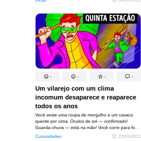
ações pareçam corretas, não há estudos científicos
que comprovem a sua eficácia. Na realidade,
algumas podem ser prejudiciais e piorar ainda mais
a situação.
-
-
-
-
Um vilarejo com um clima
incomum desaparece e reaparece
todos os anos
Você veste uma roupa de mergulho e um casaco
quente por cima. Óculos de sol — confirmado!
Guarda-chuva — está na mão! Você corre para fora
de casa e seu amigo joga um par de esquis e uma
Curiosidades
22/09/2021
cesta de piquenique que você se esqueceu