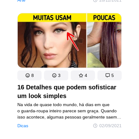
de pulgas. Nesses estabelecimentos é possível
encontrar tesouros reais, desde jaquetas de marca
e vestidos vintage até itens de colecionador.
8
3
4
5
16 Detalhes que podem sofisticar
um look simples
Na vida de quase todo mundo, há dias em que
o guarda-roupa inteiro parece sem graça. Quando
isso acontece, algumas pessoas geralmente saem
às compras para adquirir peças novas. Contudo,
Dicas
02/09/2021
a maior parte do que é necessário para uma
variedade de looks já está no armário, falta apenas