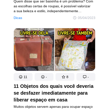
Quem disse que ser baixinha é um problema? Com
as escolhas certas de roupas, é possível valorizar
a sua beleza e estilo, independentemente
da estatura. Mas cuidado para não cometer alguns
Dicas
05/04/2023
deslizes que podem ter o efeito contrário e te deixar
com a sensação de que está ainda menor.
Acompanhe nossas dicas para evitar esses enganos
e montar looks incríveis que vão te deixar ainda
mais confiante e fashionista. Se você quer saber
como valorizar o seu visual, venha com a gente que
o papo é moda!
11
-
8
-
11 Objetos dos quais você deveria
se desfazer imediatamente para
liberar espaço em casa
Muitos objetos servem apenas para ocupar espaço