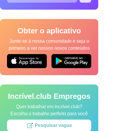
Obter o aplicativo
Junte-se à nossa comunidade e seja o
primeiro a ver nossos novos conteúdos
a de Cookies
Termos de Serviço
Mapa do site
vel.club.
Incrível.club Empregos
Quer trabalhar em Incrível.club?
Escolha o trabalho perfeito para você
Pesquisar vagas