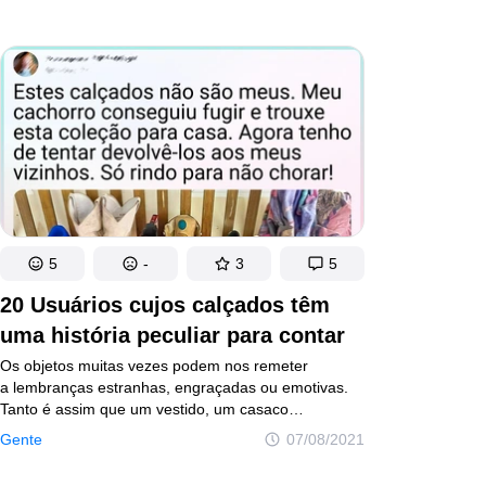
5
-
3
5
20 Usuários cujos calçados têm
uma história peculiar para contar
Os objetos muitas vezes podem nos remeter
a lembranças estranhas, engraçadas ou emotivas.
Tanto é assim que um vestido, um casaco
ou mesmo um calçado podem nos fazer lembrar
Gente
07/08/2021
de momentos especiais, dando a essas peças
um significado peculiar.