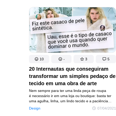
de colocar na mala. Você viajou até a Estônia para
vivenciar sua misteriosa “quinta estação” e precisa
estar preparado para tudo.Todos os anos, entre
o inverno e a primavera, você pode ver este show
natural único no Parque Nacional de Soomaa. Todo
o parque desaparece sob a água, até 5 metros.
Os habitantes locais viajam pelos prados alagados
e ao redor de casas submersas, pomares de maçãs
submersos e ilhas de pântano elevadas em canoas.
Quando o nível da água está especialmente alto,
eles até remam pela janela da sala de estar.
10
-
3
5
As estradas principais são invadidas e metade das
pessoas ficam em suas casas por até quatro
20 Internautas que conseguiram
semanas até que a estação chegue ao fim.
transformar um simples pedaço de
tecido em uma obra de arte
Nem sempre para ter uma linda peça de roupa
é necessário ir em uma loja ou boutique: basta ter
uma agulha, linha, um lindo tecido e a paciência
para fazer todo o processo de costura. E você não
Design
07/04/2021
precisa ser nenhum profissional — iniciantes