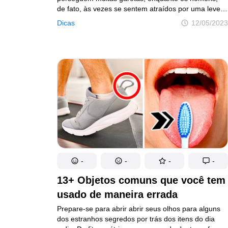
de fato, às vezes se sentem atraídos por uma leve
saliência abdominal nas mulheres. Um experimento
Dicas
12/05/2023
realizado pelo Daily Mail Online mostrou que eles
gostam mais de uma barriguinha do que
de um tanquinho nas mulheres. Do seu ponto
de vista, é mais natural e atraente que uma barriga
sarada. Se a opinião dos homens não a convencer
e você quiser esconder a barriga, então deve fazê-lo
da maneira correta: caso contrário, corre o risco
de deixá-la visualmente maior.
-
-
-
-
13+ Objetos comuns que você tem
usado de maneira errada
Prepare-se para abrir abrir seus olhos para alguns
dos estranhos segredos por trás dos itens do dia