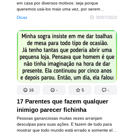
em casa por diversos motivos: seja porque
queremos usá-los mais uma vez, por serem
souvenirs ou simplesmente por não sabermos o que
Dicas
30/07/2022
fazer com eles. Mas um ambiente saudável envolve
uma boa disposição dos utensílios e seu uso
adequado. Por isso é sempre bom dar uma olhada
e se desfazer daquilo que não usamos mais.
16
-
5
-
17 Parentes que fazem qualquer
inimigo parecer fichinha
Pessoas gananciosas muitas vezes arranjam
desculpas para suas ações. E fazem de tudo para
mostrar que todo mundo está errado e somente elas