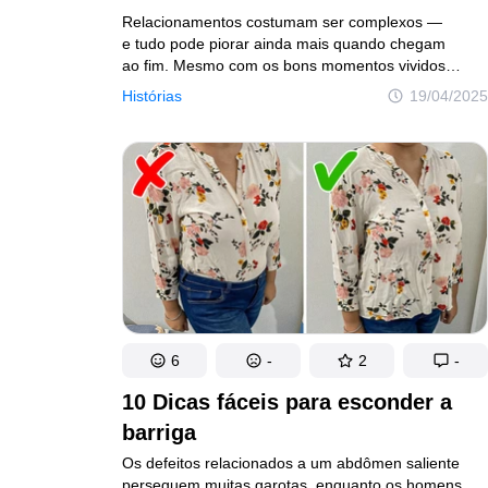
Relacionamentos costumam ser complexos —
e tudo pode piorar ainda mais quando chegam
ao fim. Mesmo com os bons momentos vividos
a dois, nem sempre dá para manter uma relação
Histórias
19/04/2025
saudável com os ex-parceiros. Afinal, alguns deixam
marcas difíceis de esquecer. E tem situações que
são tão inesperadas que parecem ter saído
de um roteiro de novela.
6
-
2
-
10 Dicas fáceis para esconder a
barriga
Os defeitos relacionados a um abdômen saliente
perseguem muitas garotas, enquanto os homens,