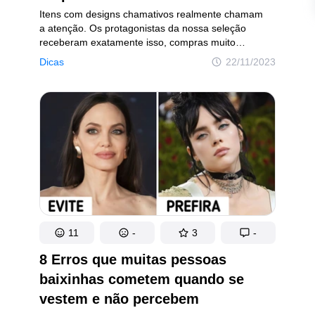
Itens com designs chamativos realmente chamam
a atenção. Os protagonistas da nossa seleção
receberam exatamente isso, compras muito
funcionais, bem com uma aparência “diferente”.
Dicas
22/11/2023
E falando com sinceridade, ficamos apaixonados!
11
-
3
-
8 Erros que muitas pessoas
baixinhas cometem quando se
vestem e não percebem