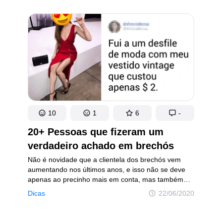
um pouco de inspiração.
10
1
6
-
20+ Pessoas que fizeram um
verdadeiro achado em brechós
Não é novidade que a clientela dos brechós vem
aumentando nos últimos anos, e isso não se deve
apenas ao precinho mais em conta, mas também
à boa qualidade e variedade das roupas que podem
Dicas
22/06/2020
ser encontradas neles. Afinal, sempre
há a possibilidade de você comprar peças quase
novas e de marca renomada por um preço mais