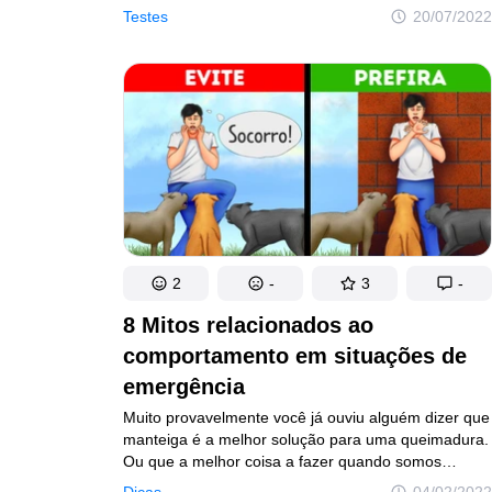
convidadas a voar na classe executiva. Lá,
Testes
20/07/2022
as meninas viram três pessoas. Quando
a comissária de bordo lhes serviu suco, sussurrou
que Cris e Ana tiveram muita sorte, pois estavam
prestes a viajar ao lado de um famoso bilionário
italiano. Você consegue adivinhar qual desses
passageiros é o bilionário?
2
-
3
-
8 Mitos relacionados ao
comportamento em situações de
emergência
Muito provavelmente você já ouviu alguém dizer que
manteiga é a melhor solução para uma queimadura.
Ou que a melhor coisa a fazer quando somos
picados é sugar o veneno. Embora essas e outras
Dicas
04/02/2022