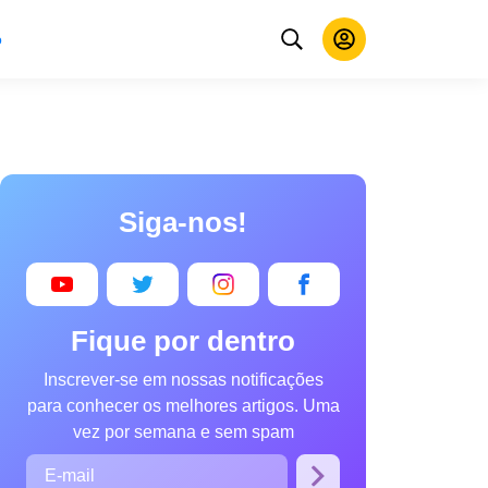
o
Siga-nos!
Fique por dentro
Inscrever-se em nossas notificações
para conhecer os melhores artigos. Uma
vez por semana e sem spam