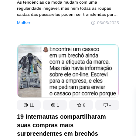
 saúde
Diversão garantida
As tendências da moda mudam com uma
regularidade inegável, mas nem todas as roupas
saídas das passarelas podem ser transferidas para
a vida cotidiana. Decidimos reunir aqui dicas
Mulher
06/05/2025
de especialistas para te deixar por dentro do que
vem sendo usado nas ruas, indicando as peças com
as quais é melhor ter cuidado.
ão
Política de privacidade
Política de Direitos de Autor
Polític
possuem Direitos Autorais e não podem ser usados sem a devida autorização de Incrí
11
1
6
-
19 Internautas compartilharam
suas compras mais
surpreendentes em brechós