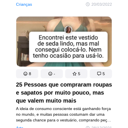
são guiadas por verdadeiras boas intenções.
Crianças
20/03/2022
O melhor é ficar longe de gente assim, mas quando
é um parente próximo que se mostra alguém
malvado e mesquinho — a receita para o desastre,
certamente, está pronta.
8
-
5
5
25 Pessoas que compraram roupas
e sapatos por muito pouco, mas
que valem muito mais
A ideia de consumo consciente está ganhando força
no mundo, e muitas pessoas costumam dar uma
segunda chance para o vestuário, comprando peças
em brechós, lojas de segunda mão e mercados
Arte
28/12/2021