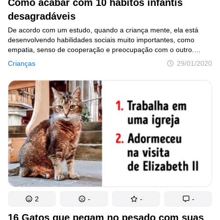
Como acabar com 10 hábitos infantis
desagradáveis
De acordo com um estudo, quando a criança mente, ela está
desenvolvendo habilidades sociais muito importantes, como
empatia, senso de cooperação e preocupação com o outro.
Porém, ver que o filho está mentindo ou apresentando outros
Crianças
29/01/2020
comportamentos tidos como negativos é algo que nenhum pai
nem mãe quer ver acontecer. Na maioria dos casos, atitudes
assim são reflexos de fases que a criança supera por si só, mas
quando o mau comportamento causa prejuízos, os pais podem
e devem entrar em cena para mostrar ao pequeno o jeito certo
de fazer as coisas.
2
-
-
-
16 Gatos que pegam no pesado com suas