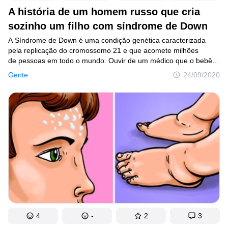
A história de um homem russo que cria
sozinho um filho com síndrome de Down
A Síndrome de Down é uma condição genética caracterizada
pela replicação do cromossomo 21 e que acomete milhões
de pessoas em todo o mundo. Ouvir de um médico que o bebê
apresenta essa condição pode ser um golpe muito duro. E é por
Gente
24/09/2020
isso que, infelizmente, muitas crianças acabam em orfanatos.
No entanto, existem diversas pessoas que encaram essa
situação com normalidade e não como um fardo.
4
-
2
3