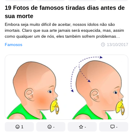
19 Fotos de famosos tiradas dias antes de
sua morte
Embora seja muito difícil de aceitar, nossos ídolos não são
imortais. Claro que sua arte jamais será esquecida, mas, assim
como qualquer um de nós, eles também sofrem problemas
de saúde, problemas psicológicos e podem ser alvo
Famosos
13/10/2017
de um fanatismo que leva a vida de pessoas sem explicação.
Separamos hoje imagens de pessoas famosas dias antes de sua
morte. Algumas foram embora cedo demais e deixaram
no mundo um vazio que jamais será preenchido.
1
-
-
-