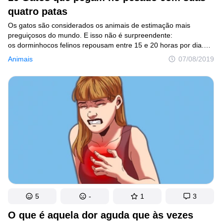
quatro patas
Os gatos são considerados os animais de estimação mais
preguiçosos do mundo. E isso não é surpreendente:
os dorminhocos felinos repousam entre 15 e 20 horas por dia.
No entanto, existem alguns bichanos-trabalhadores, que não
Animais
07/08/2019
conseguem ficar sem fazer nada e pegam no pesado por seu
ganha-pão — ou ganha-ração, no caso deles.
5
-
1
3
O que é aquela dor aguda que às vezes