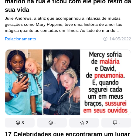
marido na rua e ficou com ele pelo resto da
sua vida
© 2014–2026
TheSoul Publishing
.
Todos os direitos reservados. Todos os materiais deste site possuem
Julie Andrews, a atriz que acompanhou a infância de muitas
Direitos Autorais e não podem ser usados sem a devida autorização de
gerações como Mary Poppins, teve uma história de amor tão
Incrível.club.
mágica quanto as contadas em filmes. Ao lado do marido,
o diretor de cinema Blake Edwards, viveu um romance
Relacionamento
14/05/2022
semelhante a um roteiro de comédia romântica do início ao fim.
Mas, nesse caso, se passou na vida real, tornando-se a melhor
produção em que já trabalharam.
3
-
2
-
17 Celebridades que encontraram um lugar