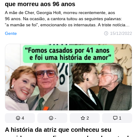
que morreu aos 96 anos
Lugares
A mãe de Cher, Georgia Holt, morreu recentemente, aos
96 anos. Na ocasião, a cantora tuitou as seguintes palavras:
Humor
“a mamãe se foi”, emocionando os internautas. A triste notícia
veio poucos meses depois de Cher contar nas redes sociais que
Gente
15/12/2022
a mãe tinha sido internada com pneumonia.
Autores
Princípios Editoriais
Fale com a redação
Política de privacidade
Política de Direitos de Autor
Política de Cookies
Termos de Serviço
4
-
2
1
Mapa do site
A história da atriz que conheceu seu
Consentimento de atualização