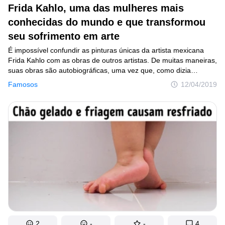
Frida Kahlo, uma das mulheres mais
conhecidas do mundo e que transformou
seu sofrimento em arte
É impossível confundir as pinturas únicas da artista mexicana
Frida Kahlo com as obras de outros artistas. De muitas maneiras,
suas obras são autobiográficas, uma vez que, como dizia
a própria artista: “faço autorretratos, porque sou solitária.
Famosos
12/04/2019
Eu me pinto, porque é quem conheço melhor”. No entanto,
muitas pessoas se sentem atraídas não apenas pelas pinturas
de Frida, mas também por sua vida cheia de dor e amor infinitos,
de profundo desespero e de pouquíssima esperança.
2
-
-
4