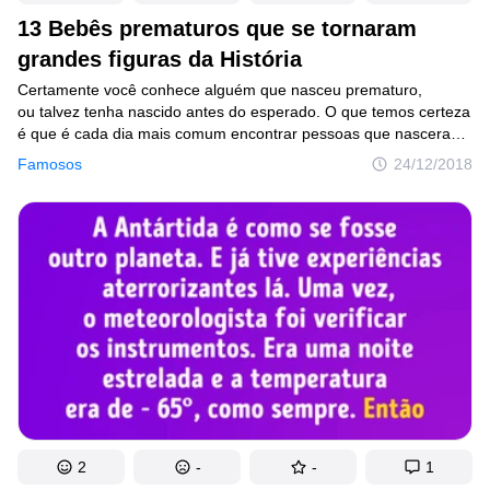
13 Bebês prematuros que se tornaram
grandes figuras da História
Certamente você conhece alguém que nasceu prematuro,
ou talvez tenha nascido antes do esperado. O que temos certeza
é que é cada dia mais comum encontrar pessoas que nasceram
antes do tempo previsto. Apesar disso, esse tipo de parto
Famosos
24/12/2018
é a principal causa de mortalidade neonatal e a segunda maior
causa de mortalidade infantil. Outros estudos, por sua vez, dizem
que quase metade da população prematura tende a ter sequelas
cognitivas. No entanto, a história nos deu exemplos do contrário,
já que existem grandes pensadores, músicos e artistas que
nasceram antes de sua época.
2
-
-
1