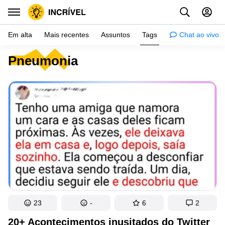
Em alta
Mais recentes
Assuntos
Tags
Chat ao vivo
Pneumonia
Inspiração
Psicologia
Dicas
Mulher
Relacionamento
Histórias
Crianças
Gente
23
-
6
2
Testes
20+ Acontecimentos inusitados do Twitter