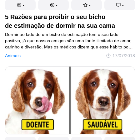
-
-
-
-
5 Razões para proibir o seu bicho
de estimação de dormir na sua cama
Dormir ao lado de um bicho de estimação tem o seu lado
positivo, já que nossos amigos são uma fonte ilimitada de amor,
carinho e diversão. Mas os médicos dizem que esse hábito pode
ser muito ruim para a saúde. E a razão não está nos arranhões
Animais
17/07/2018
ou nos pelos espalhados pela cama. Nós, do Incrível.club,
sabemos como é difícil tirar um gato ou um cachorro de uma
cama, ainda mais em um dia de frio (pobrezinho!), mas também
sabemos que é preciso cuidar da saúde, e por isso decidimos
abordar este tema.