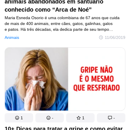
animais abandonados em santuário
conhecido como “Arca de Noé”
Maria Esneda Osorio é uma colombiana de 67 anos que cuida
de mais de 400 animais, entre cães, gatos, galinhas, galos
e patos. Há três décadas, ela dedica parte de seu tempo
a resgatar, cuidar e dar amor aos bichinhos, que, muitas vezes,
Animais
11/06/2019
chegam doentes e em idade avançada. Há ainda aqueles que
são abandonados na porta de Maria, cuja casa é conhecida
como “Santuário da dona Esneda” ou “Arca de Noé”. Por trás
de tanta dedicação aos animais está a morte de um cachorro
que ela teve quando criança, nunca totalmente superada.
1
-
1
-
10+ Dicas para tratar a gripe e como evitar