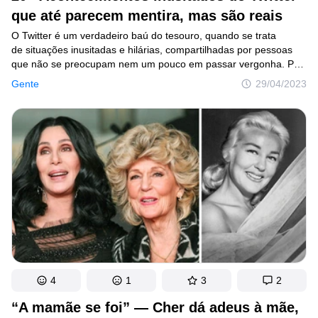
que até parecem mentira, mas são reais
Criatividade
O Twitter é um verdadeiro baú do tesouro, quando se trata
Casa
de situações inusitadas e hilárias, compartilhadas por pessoas
que não se preocupam nem um pouco em passar vergonha. Por
Invenções
isso, compilamos alguns fatos tão divertidos e inusitados que até
Gente
29/04/2023
aparecem mentira. Neste artigo, você encontrará relatos
Design
surpreendentes que, provavelmente, farão você rir alto. Confira!
Receitas
Arte
Saúde
Admiração
Animais
Fotografia
4
1
3
2
Famosos
“A mamãe se foi” — Cher dá adeus à mãe,
Curiosidades