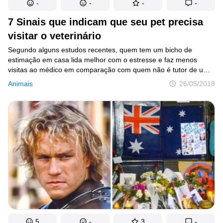
-
-
-
-
7 Sinais que indicam que seu pet precisa
visitar o veterinário
Segundo alguns estudos recentes, quem tem um bicho de
estimação em casa lida melhor com o estresse e faz menos
visitas ao médico em comparação com quem não é tutor de um
bichinho. Contudo, às vezes nossos amigos precisam do nosso
Animais
26/05/2018
apoio, principalmente diante de algum problema de saúde. Para
manter seu pet são e salvo, é preciso prestar atenção até às
menores alterações no comportamento, tomando as medidas
necessárias a tempo.
5
-
3
-