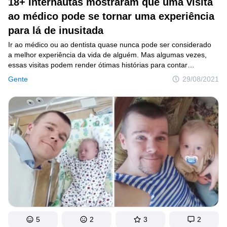
18+ Internautas mostraram que uma visita
ao médico pode se tornar uma experiência
para lá de inusitada
Ir ao médico ou ao dentista quase nunca pode ser considerado
a melhor experiência da vida de alguém. Mas algumas vezes,
essas visitas podem render ótimas histórias para contar
no futuro. Seja por conta de um acontecimento totalmente
Gente
29/08/2021
inusitado ou apenas engraçado, pelo menos depois que o sufoco
acaba.
5
2
3
2