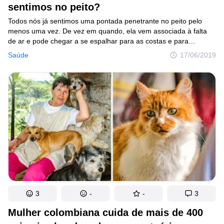
sentimos no peito?
Todos nós já sentimos uma pontada penetrante no peito pelo
menos uma vez. De vez em quando, ela vem associada à falta
de ar e pode chegar a se espalhar para as costas e para
os braços. Apesar de durar poucos segundos, o incômodo
Saúde
17/06/2019
e a sensação dolorosa são suficientes para deixar a pessoa
bastante angustiada. Apesar de ser uma situação muito comum
em crianças e adolescentes, poucas vezes paramos para tentar
entender o que essa pontada realmente significa.
3
-
-
3
Mulher colombiana cuida de mais de 400