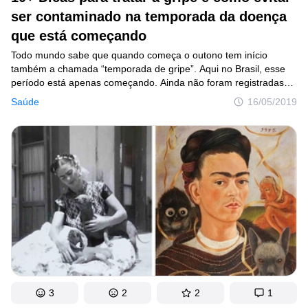
ser contaminado na temporada da doença
que está começando
Todo mundo sabe que quando começa o outono tem início
também a chamada “temporada de gripe”. Aqui no Brasil, esse
período está apenas começando. Ainda não foram registradas
grandes quedas de temperatura, mas o número de mortos pela
Saúde
16/05/2019
doença em todo o País já chega a 99, de acordo com
o Ministério da Saúde, sendo que, desses, 89 ocorrências foram
por conta do temido vírus H1N1, considerado um dos mais
perigosos.
3
2
2
1