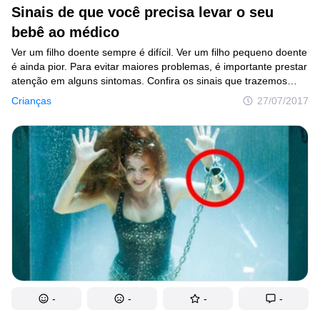
Sinais de que você precisa levar o seu
bebê ao médico
Ver um filho doente sempre é difícil. Ver um filho pequeno doente
é ainda pior. Para evitar maiores problemas, é importante prestar
atenção em alguns sintomas. Confira os sinais que trazemos
hoje, eles indicam que alguma coisa não está correta
Crianças
27/07/2017
no organismo do seu pequeno. A equipe do Incrível.club que tem
filhos sabe: a saúde dos bebês piora muito rápido, em questão
de horas. Então, fique atento e, na dúvida, leve-o ao pronto
socorro. Nestes meses de inverno no Brasil, em que são comuns
os casos de bronquite, pneumonia e até gripe A, esse conselho
deve ser levado à risca. Na dúvida, vá ao médico e não espere
o quadro piorar.
-
-
-
-