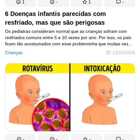
1
-
1
-
6 Doenças infantis parecidas com
resfriado, mas que são perigosas
Os pediatras consideram normal que as crianças sofram com
resfriados comuns entre 5 e 10 vezes por ano. Por isso, os pais
ficam tão acostumados com esse probleminha que muitas vezes
nem se dão conta de que aqueles sintomas podem indicar algo
Crianças
12/10/2018
mais grave. Só que, em alguns casos, os sinais que o corpo está
dando não tem a ver com o problema. Neste post você irá
encontrar toda a informação necessária para reconhecer uma
eventual doença perigosa numa criança, em que tipo de tosse
deve prestar mais atenção e as consequências de um eventual
descuido diante de sintomas que parecem comuns.
-
-
-
-