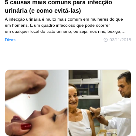
5 causas mais comuns para infecção
urinária (e como evitá-las)
A infecção urinária é muito mais comum em mulheres do que
em homens. É um quadro infeccioso que pode ocorrer
em qualquer local do trato urinário, ou seja, nos rins, bexiga,
uretra e na próstata — está última, apenas nos homens. Porém,
Dicas
03/11/2018
nem toda infecção urinária possui sintomas, mas todas elas
trazem riscos.