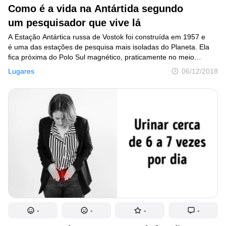
Como é a vida na Antártida segundo
um pesquisador que vive lá
A Estação Antártica russa de Vostok foi construída em 1957 e
é uma das estações de pesquisa mais isoladas do Planeta. Ela
fica próxima do Polo Sul magnético, praticamente no meio
do continente gelado. Pesquisadores e exploradores polares
Lugares
06/12/2018
passa meses ali, praticamente isolados do mundo,
especialmente no rigorosíssimo inverno antártico. Um desses
pesquisadores, Zakhar Akulov (ajudado por seus colegas Yuriy,
Vitalik e Dima), contou ao Incrível.club como é a vida nessa base.
Um dia a dia curioso e surpreendente. São histórias que vão
muito além do que está escrito na Wikipédia.
-
-
-
-