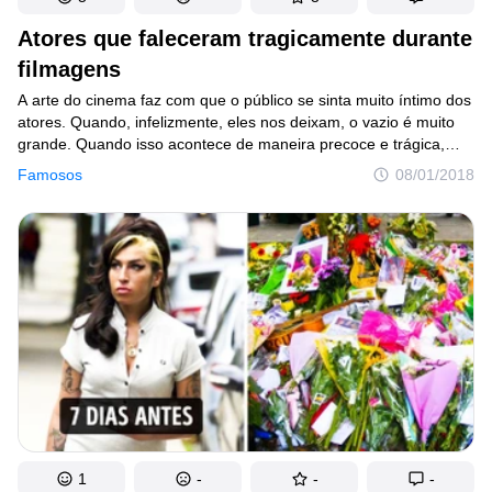
Atores que faleceram tragicamente durante
filmagens
A arte do cinema faz com que o público se sinta muito íntimo dos
atores. Quando, infelizmente, eles nos deixam, o vazio é muito
grande. Quando isso acontece de maneira precoce e trágica,
o vazio é ainda maior. Juntamos algumas histórias tristes sobre
Famosos
08/01/2018
as estrelas do cinema que nos deixaram cedo demais. Ao final
do post, preparamos a história de um ator muito jovem que atuou
em um filme que permanecerá para sempre em nossos
corações.
1
-
-
-