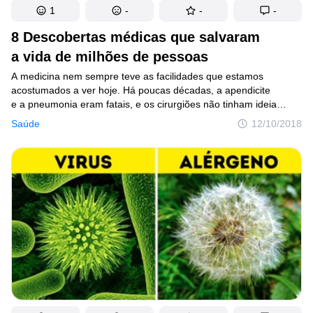
1
-
-
-
8 Descobertas médicas que salvaram
a vida de milhões de pessoas
A medicina nem sempre teve as facilidades que estamos
acostumados a ver hoje. Há poucas décadas, a apendicite
e a pneumonia eram fatais, e os cirurgiões não tinham ideia
de que deveriam lavar as mãos antes de uma operação.
Saúde
12/10/2018
Também consideravam normais os enlouquecidos gritos dos
pacientes (a anestesia ainda não existia). Mas houve gênios que,
mesmo com as contrariedades de seus colegas de profissão,
fizeram incríveis descobertas.