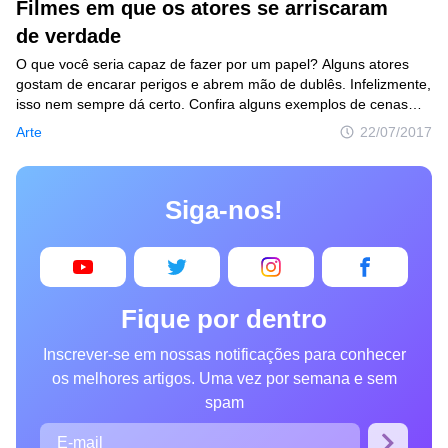
Filmes em que os atores se arriscaram
de verdade
O que você seria capaz de fazer por um papel? Alguns atores
gostam de encarar perigos e abrem mão de dublês. Infelizmente,
isso nem sempre dá certo. Confira alguns exemplos de cenas
que quase acabaram muito mal e que mostram que ser ator
Arte
22/07/2017
pode ser mais emocionante do que parece.
Siga-nos!
Fique por dentro
Inscrever-se em nossas notificações para conhecer
os melhores artigos. Uma vez por semana e sem
spam