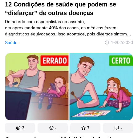
12 Condições de saúde que podem se
“disfarçar” de outras doenças
De acordo com especialistas no assunto,
em aproximadamente 40% dos casos, os médicos fazem
diagnósticos equivocados. Isso acontece, pois diversos sintomas
similares podem indicar doenças diferentes, e em certos casos
Saúde
16/02/2020
é realmente difícil descobrir qual a correta.
3
-
7
-