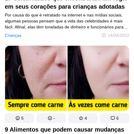
em seus corações para crianças adotadas
Por causa do que é retratado na internet e nas mídias sociais,
algumas pessoas pensam que a vida das celebridades é mais
fácil. Afinal, elas têm toneladas de dinheiro e funcionários para
ajudá-las com as coisas do dia a dia. Mas, quando se trata
Crianças
14/04/2022
de paternidade e maternidade, somos todos iguais. E, para
muitas pessoas — incluindo as celebridades deste artigo — essa
jornada incluiu a escolha consciente de adotar crianças.
5
-
4
6
9 Alimentos que podem causar mudanças