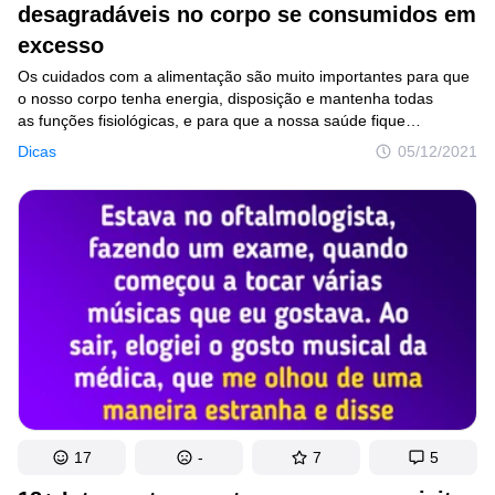
desagradáveis no corpo se consumidos em
excesso
Os cuidados com a alimentação são muito importantes para que
o nosso corpo tenha energia, disposição e mantenha todas
as funções fisiológicas, e para que a nossa saúde fique
equilibrada como um todo — isso não é novidade. O consumo
Dicas
05/12/2021
de alguns alimentos, no entanto, pode causar o efeito
contrário — são os chamados alimentos inflamatórios.
17
-
7
5