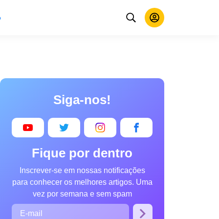
o
Siga-nos!
Fique por dentro
Inscrever-se em nossas notificações
para conhecer os melhores artigos. Uma
vez por semana e sem spam