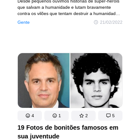
Desde pequenos ouvimos histórias de super-heróis
que salvam a humanidade e lutam bravamente
contra os vilões que tentam destruir a humanidade.
Mas quando olhamos mais de perto, percebemos
Gente
21/02/2022
que os atores que interpretam os grandes super-
heróis no cinema também são heróis na vida real.
4
1
2
5
19 Fotos de bonitões famosos em
sua juventude