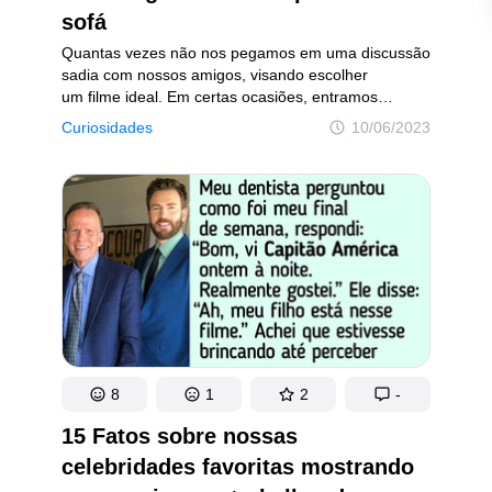
sofá
Quantas vezes não nos pegamos em uma discussão
sadia com nossos amigos, visando escolher
um filme ideal. Em certas ocasiões, entramos
em debate com nós mesmo, apenas para selecionar
Curiosidades
10/06/2023
qual longa-metragem vamos assistir naquele
momento: comédia, terror ou suspense. Sabemos
que desejamos um filme capaz de nos prender
no sofá, evitando até piscar para não perder
nenhuma cena importante. Assim, mostraremos
agora 10 produções da Netflix que vão tirar o seu
fôlego.
8
1
2
-
15 Fatos sobre nossas
celebridades favoritas mostrando