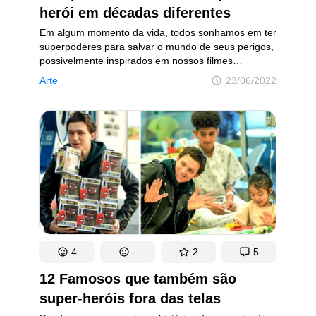
herói em décadas diferentes
Em algum momento da vida, todos sonhamos em ter
superpoderes para salvar o mundo de seus perigos,
possivelmente inspirados em nossos filmes
preferidos. Quem nasceu no início deste século teve
Arte
23/06/2022
a sorte de ver seus super-heróis favoritos em alta
definição e em um som envolvente. Mas, antes
deles, muitos desses personagens já existiam
e eram vistos nas TVs de 14 polegadas.
4
-
2
5
12 Famosos que também são
super-heróis fora das telas