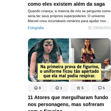
como eles existem além da saga
Quando criança, a maioria de nós se pergunta como
seria ter seus próprios superpoderes. O universo
Marvel criou incontáveis cenários para ajudar nossa
imaginação quando o assunto se tratava
Fotografia
29/08/2021
de quadrinhos. Agora, a tecnologia e o cinema nos
aproximaram ainda mais desse mundo, migrando
a imaginação para as telas grandes.
8
1
5
5
11 Atores que mergulharam fundo
nos personagens, mas sofreram