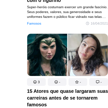
com o figurino
Super-heróis costumam exercer um grande fascínio.
Seus poderes, valores, sua generosidade e seus
uniformes fazem o público ficar vidrado nas telas.
Mas o que estará por trás de criaturas tão
Famosos
16/04/2021
extraordinárias? A resposta é simples: vários atores
passam horas e horas gravando com figurinos
um tanto incômodos e extremamente quentes,
só para citar um exemplo.
3
-
-
-
15 Atores que quase largaram suas
carreiras antes de se tornarem
famosos