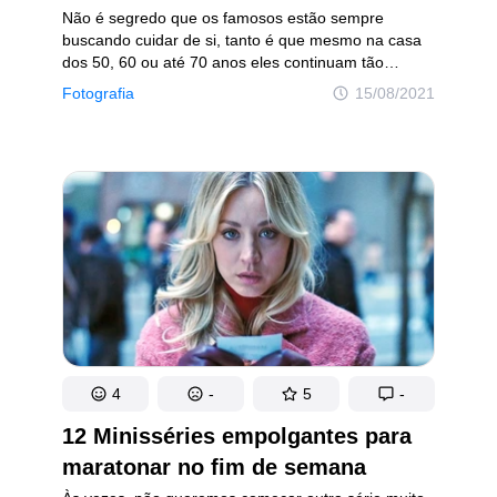
Não é segredo que os famosos estão sempre
buscando cuidar de si, tanto é que mesmo na casa
dos 50, 60 ou até 70 anos eles continuam tão
atraentes e em forma como sempre. No entanto,
Fotografia
15/08/2021
muitos de nós não sabemos como os galãs
aparentavam na sua juventude, e alguns deles
já eram tão bonitões quanto hoje em dia.
4
-
5
-
12 Minisséries empolgantes para
maratonar no fim de semana