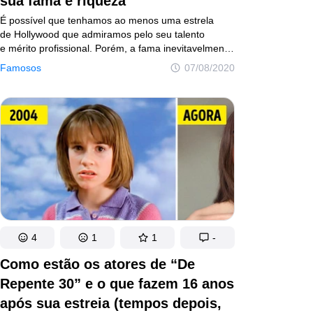
sua fama e riqueza
É possível que tenhamos ao menos uma estrela
de Hollywood que admiramos pelo seu talento
e mérito profissional. Porém, a fama inevitavelmente
sobe à cabeça de algumas delas, tornando-as
Famosos
07/08/2020
pessoas arrogantes e caprichosas que gastam
milhões com iates, mansões e até mesmo ilhas. Mas
também há celebridades que escolhem viver uma
vida menos luxuosa e são elas que protagonizam
este post.
4
1
1
-
Como estão os atores de “De
Repente 30” e o que fazem 16 anos
após sua estreia (tempos depois,