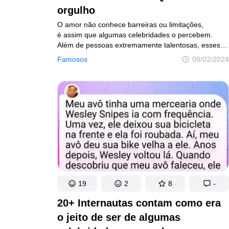
orgulho
O amor não conhece barreiras ou limitações,
é assim que algumas celebridades o percebem.
Além de pessoas extremamente talentosas, esses
famosos são pais que merecem uma estrela por
Famosos
08/02/2024
aceitarem seus filhos do jeito que são. Sem dúvida,
eles dão o exemplo de que apoiar nossas famílias
é o primeiro passo para criar laços duradouros
e demonstrar nosso afeto.
19
2
8
-
20+ Internautas contam como era
o jeito de ser de algumas