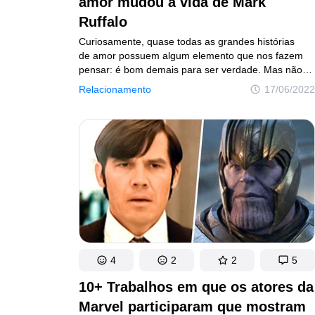
amor mudou a vida de Mark
Ruffalo
Curiosamente, quase todas as grandes histórias
de amor possuem algum elemento que nos fazem
pensar: é bom demais para ser verdade. Mas não
pense que estamos falando apenas de histórias
Relacionamento
17/06/2022
de ficção; na vida real os casais também se ajudam
e se apoiam nos momentos mais difíceis, e a vida
de Mark Ruffalo é uma prova disso. O ator, hoje com
54 anos, passou por grandes desafios e sua esposa
sempre esteve ao seu lado, nos bons e nos maus
momentos.
4
2
2
5
10+ Trabalhos em que os atores da
Marvel participaram que mostram