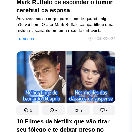
 saúde
Diversão garantida
Mark Ruffalo de esconder o tumor
cerebral da esposa
Às vezes, nosso corpo parece sentir quando algo
não vai bem. O ator Mark Ruffalo compartilhou uma
história fascinante em uma recente entrevista
a um podcast. Ele teve um sonho maluco que
Famosos
23/08/2024
acabou se tornando uma realidade indesejada.
ão
Política de privacidade
Política de Direitos de Autor
Polític
possuem Direitos Autorais e não podem ser usados sem a devida autorização de Incrí
6
-
7
-
10 Filmes da Netflix que vão tirar
seu fôlego e te deixar preso no