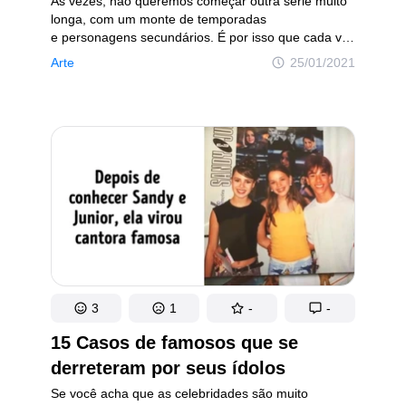
Às vezes, não queremos começar outra série muito
longa, com um monte de temporadas
e personagens secundários. É por isso que cada vez
mais os projetos de alta qualidade estão sendo
Arte
25/01/2021
lançados no formato de minissérie, que já se tornou
uma paixão do espectador. Como regra, o tempo
curto cria uma dinâmica intensa e envolve tanto, que
até o sono desaparece.
3
1
-
-
15 Casos de famosos que se
derreteram por seus ídolos
Se você acha que as celebridades são muito