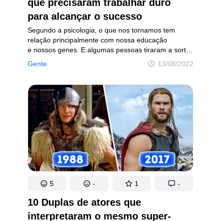
que precisaram trabalhar duro
para alcançar o sucesso
Segundo a psicologia, o que nos tornamos tem
relação principalmente com nossa educação
e nossos genes. E algumas pessoas tiraram a sorte
grande na loteria genética, recebendo o amor
Gente
13/08/2022
incondicional de suas famílias. Já outras, se tornam
famosas graças ao apoio inabalável de seus pais.
5
-
1
-
10 Duplas de atores que
interpretaram o mesmo super-