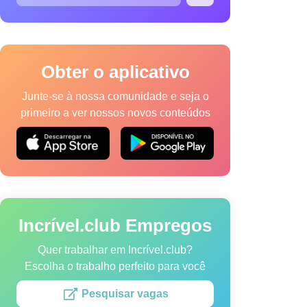
Obter o aplicativo
Junte-se à nossa comunidade e seja o
primeiro a ver nossos novos conteúdos
a de Cookies
Termos de Serviço
Mapa do site
vel.club.
Incrível.club Empregos
Quer trabalhar em Incrível.club?
Escolha o trabalho perfeito para você
Pesquisar vagas