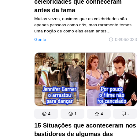
celebridades que conheceram
antes da fama
Muitas vezes, ouvimos que as celebridades são
apenas pessoas como nós, mas raramente temos
uma noção de como elas eram antes
de conquistarem toda a fama e o dinheiro.
Gente
08/06/2023
Entretanto, a não ser que se trate de uma estrela
mirim, em algum momento aquele famoso já foi
desconhecido e fazia todas as atividades normais
que fazemos. Então, é evidente que muitas pessoas
têm histórias para contar sobre os momentos que
passaram com os futuros astros, e os relatos nos
dizem bastante sobre como a personalidade
da pessoa pode mudar, ou não, após o estrelato.
4
1
4
-
15 Situações que aconteceram nos
bastidores de algumas das