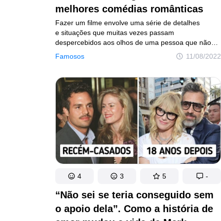
melhores comédias românticas
Fazer um filme envolve uma série de detalhes
e situações que muitas vezes passam
despercebidos aos olhos de uma pessoa que não
trabalha com cinema. Além disso, nos bastidores
Famosos
11/08/2022
acontecem coisas que o público nem sempre fica
sabendo, mas que acabam por determinar a forma
como a versão final do filme chega nos cinemas.
Imprevistos e reviravoltas acontecem em muitos
projetos, inclusive em nossas comédias românticas
preferidas.
4
3
5
-
“Não sei se teria conseguido sem
o apoio dela”. Como a história de