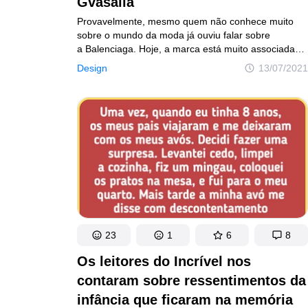
Gvasalia
Provavelmente, mesmo quem não conhece muito
sobre o mundo da moda já ouviu falar sobre
a Balenciaga. Hoje, a marca está muito associada
aos tênis enormes, moletons oversized e muitas
Design
13/07/2021
outras peças de um guarda-roupa moderno. Devido
ao grande sucesso que vem fazendo ultimamente,
pode ficar a impressão de se tratar de uma grife
nova, surgida há relativamente pouco tempo e que
ocupou um determinado nicho. No entanto, não
é bem assim. O fundador da casa Balenciaga,
Cristóbal Balenciaga, um estilista admirado por
Christian Dior e Coco Chanel, nasceu no século XIX.
23
1
6
8
Os leitores do Incrível nos
contaram sobre ressentimentos da
infância que ficaram na memória