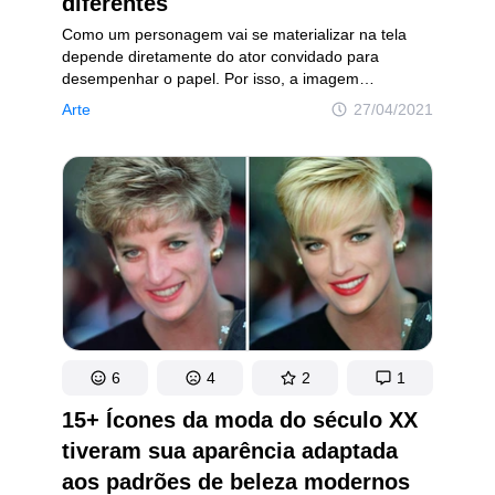
diferentes
Como um personagem vai se materializar na tela
depende diretamente do ator convidado para
desempenhar o papel. Por isso, a imagem
de um protagonista em diferentes adaptações
Arte
27/04/2021
cinematográficas pode ser drasticamente diferente,
e seu temperamento pode literalmente virar
do avesso, revelando novos detalhes de sua
personalidade.
6
4
2
1
15+ Ícones da moda do século XX
tiveram sua aparência adaptada
aos padrões de beleza modernos