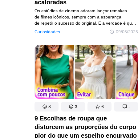
Mundo das crianças
Bem-estar e
acaloradas
Os estúdios de cinema adoram lançar remakes
Gente
de filmes icônicos, sempre com a esperança
Gente incrível
de repetir o sucesso do original. E a verdade é que,
Testes
mesmo interpretando o mesmo personagem, cada
Curiosidades
09/05/2025
Testes e diversão
ator sempre coloca um toque pessoal no papel.
Autores
Princípios Editoriais
Fale com a redaç
Consentimento de atualização
© 2014–2026
TheSoul Publishing
.
Todos os direitos reservados. Todos os materiais deste site 
8
3
6
-
9 Escolhas de roupa que
distorcem as proporções do corpo
pior do que um espelho encurvado