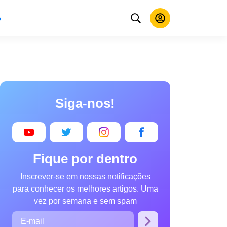
o
Siga-nos!
Fique por dentro
Inscrever-se em nossas notificações
para conhecer os melhores artigos. Uma
vez por semana e sem spam