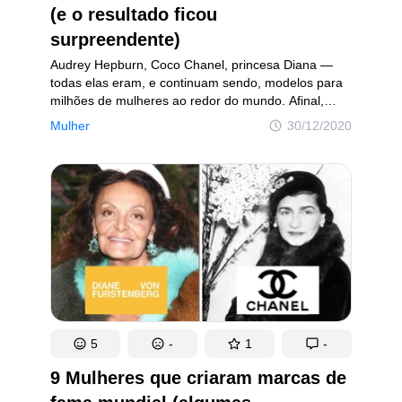
(e o resultado ficou
surpreendente)
Audrey Hepburn, Coco Chanel, princesa Diana —
todas elas eram, e continuam sendo, modelos para
milhões de mulheres ao redor do mundo. Afinal,
seus looks entraram para a história da moda
Mulher
30/12/2020
mundial e elas mesmas vieram a se tornar ícones
da beleza e do bom gosto no século XX.
5
-
1
-
9 Mulheres que criaram marcas de