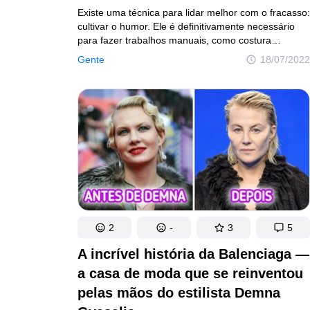
Existe uma técnica para lidar melhor com o fracasso:
cultivar o humor. Ele é definitivamente necessário
para fazer trabalhos manuais, como costura
ou pintura, pois o resultado pode ser incerto.
Gente
18/07/2022
E o importante, claro, é não desistir, afinal nem
todos começam como um Leonardo Da Vinci
ou uma Coco Chanel.
2
-
3
5
A incrível história da Balenciaga —
a casa de moda que se reinventou
pelas mãos do estilista Demna