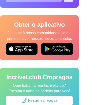
Obter o aplicativo
Junte-se à nossa comunidade e seja o
primeiro a ver nossos novos conteúdos
a de Cookies
Termos de Serviço
Mapa do site
vel.club.
Incrível.club Empregos
Quer trabalhar em Incrível.club?
Escolha o trabalho perfeito para você
Pesquisar vagas