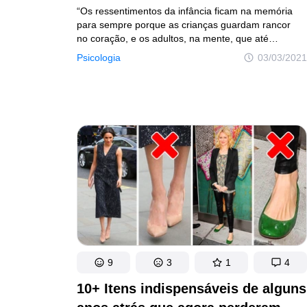
“Os ressentimentos da infância ficam na memória
para sempre porque as crianças guardam rancor
no coração, e os adultos, na mente, que até
consegue vencer um ressentimento, mas o coração,
Psicologia
03/03/2021
não. As mágoas deixam cicatrizes no coração e não
podem ser passadas a ferro como as dobras
do tecido”. Essa é uma citação do livro Coco Chanel.
A história contada por ela mesma, que explica
perfeitamente por que é muito difícil para uma
criança esquecer um castigo injusto, desconfiança,
traição, humilhação ou insensibilidade da parte dos
adultos.
9
3
1
4
10+ Itens indispensáveis de alguns