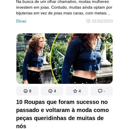
Na busca de um olhar chamativo, muitas mulheres
investem em joias. Contudo, muitas ainda optam por
bijuterias em vez de joias mais caras, com metais
e pedras preciosas. Tais peças de menor valor nem
Dicas
01/02/2023
sempre complementam bem o look. Felizmente,
ainda com elas, há diversos truques para fazer com
que o seu visual pareça mais sofisticado e elegante.
Então, aqui vamos compartilhar como usar bijuterias
da melhor forma para causar uma boa impressão.
8
4
4
-
10 Roupas que foram sucesso no
passado e voltaram à moda como
peças queridinhas de muitas de
nós