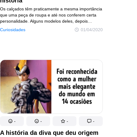
história
Os calçados têm praticamente a mesma importância
que uma peça de roupa e até nos conferem certa
personalidade. Alguns modelos deles, depois
de aparecerem em filmes conhecidos ou inspirarem
Curiosidades
01/04/2020
novas modas, tornaram-se icônicos e fonte
de inspiração para alguns criadores que enxergaram
neles uma oportunidade e os tomaram como
exemplo para seus próprios designs. Outros
também se tornaram clássicos e foram imitados com
réplicas mais baratas.
-
-
-
-
A história da diva que deu origem