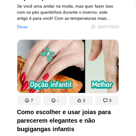
Se você ama andar na moda, mas quer fazer isso
com os pés quentinhos durante o inverno, este
artigo é para você! Com as temperaturas mais
baixas, é hora de conhecer os sapatos que são
Dicas
18/07/2023
tendência nesta temporada. Descubra como
a Barbie está influenciando a moda e qual item
nostálgico voltou dos anos 2000 com força para
garantir visuais despojados e moderno. Prepare-se
para arrasar nas ruas enquanto mantém seus pés
aquecidos e cheios de estilo!
7
-
2
3
Como escolher e usar joias para
parecerem elegantes e não
bugigangas infantis