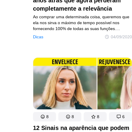
anos atrás que agora perderam
completamente a relevância
Ao comprar uma determinada coisa, queremos que
ela nos sirva o máximo de tempo possível nos
fornecendo 100% de todas as suas funções.
Contudo, com o passar do tempo, os objetos que
Dicas
04/09/2020
tanto amamos acabam perdendo sua relevância,
dando lugar a inovações e modernidades. Embora
às vezes seja difícil aceitar isso, as mudanças são
necessárias e sempre vêm para o melhor.
8
8
8
6
12 Sinais na aparência que podem