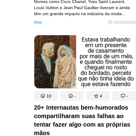
Nomes como Coco Chanel, Yves Saint Laurent,
Louis Vuitton e Jean Paul Gaultier tiveram e ainda
têm um grande impacto na indústria da moda
e continuam a influenciar estilistas que trabalham
Arte
02/03/2023
com os mais variados estilos, do prêt-à-porter
(“pronto para vestir”, em tradução livre) à alta-
costura.
10
-
4
-
20+ Internautas bem-humorados
compartilharam suas falhas ao
tentar fazer algo com as próprias
mãos