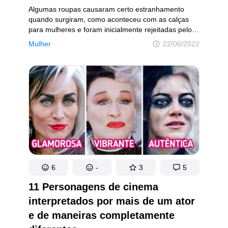
Algumas roupas causaram certo estranhamento
quando surgiram, como aconteceu com as calças
para mulheres e foram inicialmente rejeitadas pelo
público em geral. Já outras criações conquistaram
Mulher
22/06/2022
o coração das consumidoras, que queriam copiar
seus ídolos do cinema, música e televisão.
6
-
3
5
11 Personagens de cinema
interpretados por mais de um ator
e de maneiras completamente