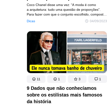
Coco Chanel disse uma vez: “A moda é como
a arquitetura: tudo uma questão de proporções”.
Para fazer com que o conjunto escolhido, composto
por roupas, sapatos e joias, pareça harmonioso
Dicas
04/09/2023
e não distorça a silhueta, você deve seguir
cuidadosamente as linhas que delimitam o corpo
em diferentes partes.
11
1
3
1
9 Dados que não conhecíamos
sobre os estilistas mais famosos
da história