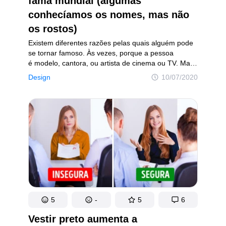
fama mundial (algumas
conhecíamos os nomes, mas não
os rostos)
Existem diferentes razões pelas quais alguém pode
se tornar famoso. Às vezes, porque a pessoa
é modelo, cantora, ou artista de cinema ou TV. Mas
em outras situações, a fama se deve ao que ela cria.
Design
10/07/2020
Esse foi o caso das protagonistas de nosso post
de hoje, que construíram verdadeiros impérios
da moda. E, embora seja provável que todas sejam
familiares para nós, que conheçamos seus designs
e que até tenhamos visto as etiquetas com seus
nomes em algumas lojas que visitamos, talvez não
saibamos quem são realmente as pessoas por trás
desses sucessos, o que as levou até o topo e como
foram suas vidas.
5
-
5
6
Vestir preto aumenta a