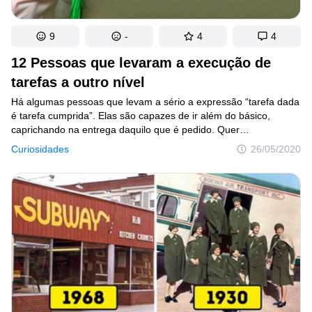
9
-
4
4
12 Pessoas que levaram a execução de
tarefas a outro nível
Há algumas pessoas que levam a sério a expressão “tarefa dada
é tarefa cumprida”. Elas são capazes de ir além do básico,
caprichando na entrega daquilo que é pedido. Quer
um exemplo? O influenciador digital britânico Kevin Freshwater
Curiosidades
26/05/2020
pediu para que uma desconhecida completasse a letra
de Shallow, de Lady Gaga. A versão dela foi tão impressionante
que virou sensação na Internet. Charlotte Awbery (esse
é o nome da moça) mostrou que surpreender fazendo algo muito
bem é apenas uma questão de esforço.