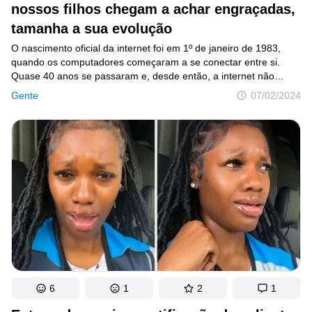
nossos filhos chegam a achar engraçadas,
Lugares
tamanha a sua evolução
Humor
O nascimento oficial da internet foi em 1º de janeiro de 1983,
quando os computadores começaram a se conectar entre si.
Quase 40 anos se passaram e, desde então, a internet não
parou de evoluir. Tanto que hoje ela é completamente diferente
Gente
07/02/2024
do que era há algumas décadas.
Autores
Princípios Editoriais
Fale com a redação
Política de privacidade
Política de Direitos de Autor
Política de Cookies
Termos de Serviço
Mapa do site
6
1
2
1
Consentimento de atualização