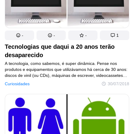
-
-
-
1
Tecnologias que daqui a 20 anos terão
desaparecido
A tecnologia, como sabemos, é super dinâmica. Pense nos
produtos e equipamentos que utilizávamos há cerca de 30 anos:
discos de vinil (ou CDs), máquinas de escrever, videocassetes
e TVs que eram enormes e desajeitadas caixas. Por isso,
Curiosidades
30/07/2018
é de se imaginar que muitas das tecnologias que usamos hoje
em dia e consideramos super avençadas dentro de algumas
décadas também sejam substituídas.