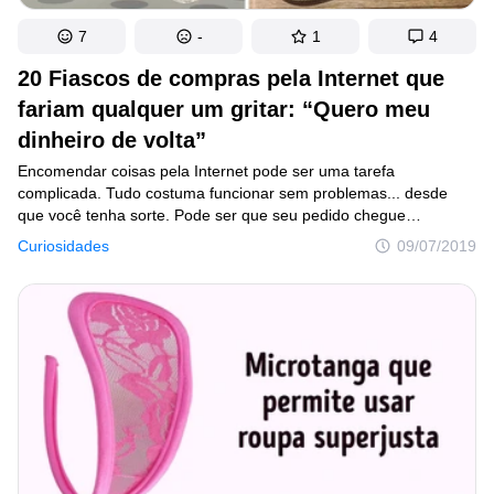
7
-
1
4
20 Fiascos de compras pela Internet que
fariam qualquer um gritar: “Quero meu
dinheiro de volta”
Encomendar coisas pela Internet pode ser uma tarefa
complicada. Tudo costuma funcionar sem problemas... desde
que você tenha sorte. Pode ser que seu pedido chegue
exatamente como deveria, impedindo que você conheça
Curiosidades
09/07/2019
os problemas pelos quais passam outros clientes não tão
sortudos assim. Eles podem receber desde uma peça
do tamanho errado a até mesmo algo totalmente diferente, que
beira o absurdo!