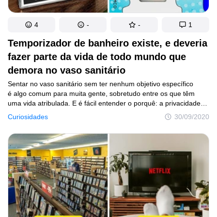
4
-
-
1
Temporizador de banheiro existe, e deveria
fazer parte da vida de todo mundo que
demora no vaso sanitário
Sentar no vaso sanitário sem ter nenhum objetivo específico
é algo comum para muita gente, sobretudo entre os que têm
uma vida atribulada. E é fácil entender o porquê: a privacidade
do banheiro ajuda a nos distrair da correria diária e nos permite
Curiosidades
30/09/2020
ficar só olhando para o nada sem que corramos o risco
de sermos interrompidos. Porém, além de riscos para a saúde,
permanecer sentado no vaso por muito tempo pode tirar
o sossego de quem está esperando do outro lado da porta.
Felizmente, uma invenção promete deixar todos esses
problemas no passado.