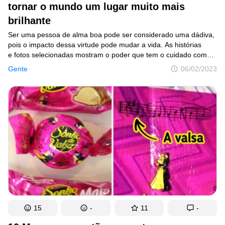
tornar o mundo um lugar muito mais
brilhante
Ser uma pessoa de alma boa pode ser considerado uma dádiva,
pois o impacto dessa virtude pode mudar a vida. As histórias
e fotos selecionadas mostram o poder que tem o cuidado com
o outro e o tamanho da importância desse ato. Dê uma olhada
Gente
06/02/2023
nas imagens e sinta-se inspirado a fazer a diferença na vida
de alguém!
15
-
11
-