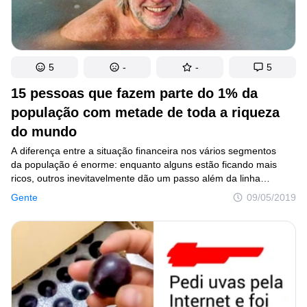
5
-
-
5
15 pessoas que fazem parte do 1% da
população com metade de toda a riqueza
do mundo
A diferença entre a situação financeira nos vários segmentos
da população é enorme: enquanto alguns estão ficando mais
ricos, outros inevitavelmente dão um passo além da linha
da pobreza. Por exemplo, atualmente, para estar entre as 50%
Gente
09/05/2019
das pessoas mais ricas do planeta, você só precisa ter 3.210
dólares (cerca de 12.700 reais) em suas mãos, enquanto metade
de todo o dinheiro do mundo, segundo as estatísticas, está nas
mãos de apenas 1% da população.