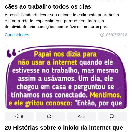
cães ao trabalho todos os dias
Criatividade
A possibilidade de levar seu animal de estimação ao trabalho
Casa
é uma raridade, especialmente porque nem todo tipo
de atividade cria condições confortáveis ​​e seguras para
Invenções
os animais e para as pessoas. Mas se for um escritório moderno,
Curiosidades
06/07/2018
por que não? Em todo caso, é isso que a gigante de vendas
Design
online Amazon fez: não apenas permitiu que seus funcionários
levassem seus cães para o trabalho, mas também criou espaços
Receitas
para os animais se divertir na sua sede, em Seattle, EUA. Como
Arte
resultado, os caras tornaram-se uma espécie de empregados
freelancers, com cujas presenças a empresa só sai ganhando.
Saúde
Admiração
Animais
Fotografia
6
-
5
-
Famosos
20 Histórias sobre o início da internet que
Curiosidades