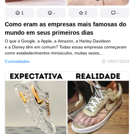
1
-
2
-
Como eram as empresas mais famosas do
mundo em seus primeiros dias
O que o Google, a Apple, a Amazon, a Harley-Davidson
e a Disney têm em comum? Todas essas empresas começaram
como estabelecimentos minúsculos, muitas vezes,
em garagens — o caso mais emblemático é o da Apple.
Curiosidades
09/07/2019
A maioria das empresas icônicas atualmente avaliadas
em bilhões de dólares teve um início muito modesto.