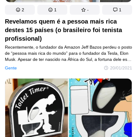
2
1
-
1
Revelamos quem é a pessoa mais rica
destes 15 países (o brasileiro foi tenista
profissional)
Recentemente, o fundador da Amazon Jeff Bazos perdeu o posto
de “pessoa mais rica do mundo” para o fundador da Tesla, Elon
Musk. Apesar de ter nascido na África do Sul, a fortuna dele está
concentrada nos Estados Unidos. Agora, você tem alguma ideia
Gente
20/01/2021
de quem é a pessoa mais rica do seu país?