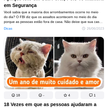
em Segurança
Você sabia que a maioria dos arrombamentos ocorre no meio
do dia? O FBI diz que os assaltos acontecem no meio do dia
porque as pessoas estão fora de casa. Não deixe que sua casa
seja um alvo fácil para roubos. Aqui estão 10 dicas para proteger
Dicas
26/06/2023
sua casa e alguns itens de segurança que você pode precisar
ao longo do caminho.
18
-
4
1
18 Vezes em que as pessoas ajudaram a