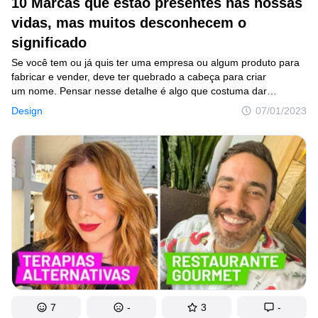
10 Marcas que estão presentes nas nossas
vidas, mas muitos desconhecem o
significado
Se você tem ou já quis ter uma empresa ou algum produto para
fabricar e vender, deve ter quebrado a cabeça para criar
um nome. Pensar nesse detalhe é algo que costuma dar
trabalho, mas, por outro lado, o processo todo pode render uma
Design
07/01/2023
história bem curiosa. Prova disso são as histórias destas marcas
que selecionamos e que têm muito a ver com o nosso país.
7
-
3
-