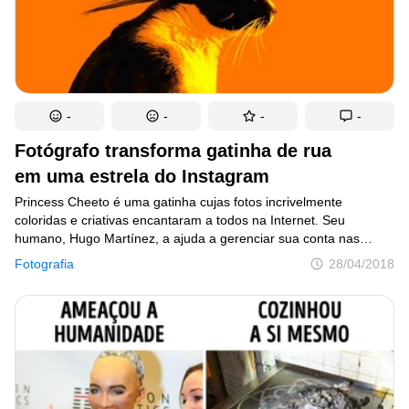
-
-
-
-
Fotógrafo transforma gatinha de rua
em uma estrela do Instagram
Princess Cheeto é uma gatinha cujas fotos incrivelmente
coloridas e criativas encantaram a todos na Internet. Seu
humano, Hugo Martínez, a ajuda a gerenciar sua conta nas
redes sociais. Ele é fotógrafo e diz que a felina é a sua maior
Fotografia
28/04/2018
inspiração. A gatinha surgiu na vida dele em 2012, quando
se mudou da Califórnia para Nova York, e a adotou como animal
de estimação. Desde então, Princess Cheeto inspira não apenas
seu dono, mas também seus seguidores no Instagram, cujo
número cresce a cada dia.