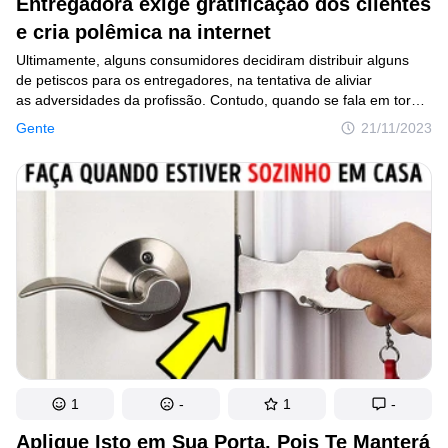
Entregadora exige gratificação dos clientes
e cria polêmica na internet
© 2014–2026
TheSoul Publishing
.
Todos os direitos reservados. Todos os materiais deste site possuem
Ultimamente, alguns consumidores decidiram distribuir alguns
Direitos Autorais e não podem ser usados sem a devida autorização de
de petiscos para os entregadores, na tentativa de aliviar
Incrível.club.
as adversidades da profissão. Contudo, quando se fala em tornar
essas ações uma prática comum, as pessoas tendem a ser mais
Gente
21/11/2023
cautelosas. De fato, há uma divisão de opiniões sobre o tema.
1
-
1
-
Aplique Isto em Sua Porta, Pois Te Manterá