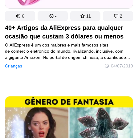
6
-
11
2
40+ Artigos da AliExpress para qualquer
ocasião que custam 3 dólares ou menos
O AliExpress é um dos maiores e mais famosos sites
de comércio eletrônico do mundo, rivalizando, inclusive, com
a gigante Amazon. No portal de origem chinesa, a quantidade
de artigos é medida em centenas de milhões. E, segundo dados
Crianças
04/07/2019
recentes, quase 12 milhões de brasileiros já o acessaram para
fazer algum tipo de compra online. Em seu gigantesco ambiente
virtual é possível adquirir, literalmente, de tudo, de agulhas
a refrigeradores. A amplitude de itens oferecidos é tão grande
que chega a confundir aqueles que estão apenas navegando
pelo site sem um produto específico em mente, mas apenas
em busca de alguma oportunidade interessante. E muita gente
costuma pensar no AliExpress como um canal que só oferece
produtos inúteis. Pois nós garantimos que não. Dá para
encontrar artigos interessantes por preços de até 3 dólares.