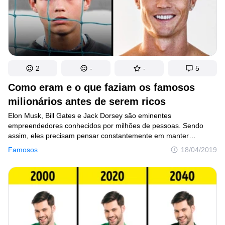
2
-
-
5
Como eram e o que faziam os famosos
milionários antes de serem ricos
Elon Musk, Bill Gates e Jack Dorsey são eminentes
empreendedores conhecidos por milhões de pessoas. Sendo
assim, eles precisam pensar constantemente em manter
as aparências diante do público. Mas não foi sempre assim.
Famosos
18/04/2019
Encontramos fotos antigas de celebridades ricas para ver como
esses respeitáveis ​​cavalheiros e damas eram antes de o número
de zeros em suas contas bancárias aumentar drasticamente.