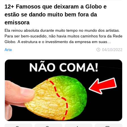
12+ Famosos que deixaram a Globo e
estão se dando muito bem fora da
emissora
Ela reinou absoluta durante muito tempo no mundo dos artistas.
Para ser bem-sucedido, não havia muitos caminhos fora da Rede
Globo. A estrutura e o investimento da empresa em suas
produções a colocaram em plena liderança. E é por isso que,
Arte
04/10/2022
quase sempre que pensamos em celebridades brasileiras, são
profissionais da esfera platinada que nos vêm à mente, não
é mesmo?