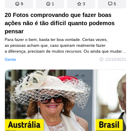
9
1
3
5
20 Fotos comprovando que fazer boas
ações não é tão difícil quanto podemos
pensar
Para fazer o bem, basta ter boa vontade. Certas vezes,
as pessoas acham que, caso queiram realmente fazer
a diferença, precisam de muitos recursos. Ou ainda que mudar
pequenas atitudes não causará grandes resultados
Gente
22/10/2021
na sociedade. Contudo, toda e qualquer melhoria começa
a partir de cada indivíduo, e aquele pequeno grão de areia que
colocamos pode acabar sendo de grande ajuda para o mundo.