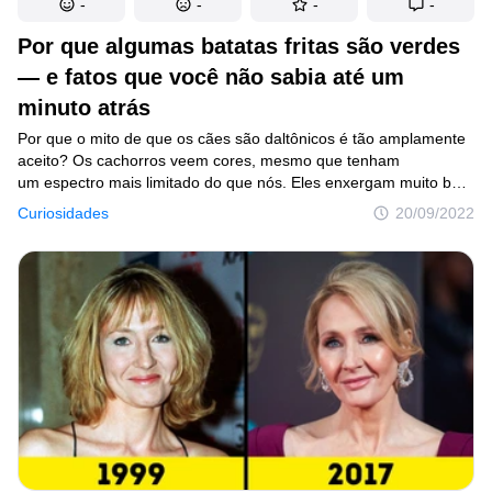
-
-
-
-
Por que algumas batatas fritas são verdes
— e fatos que você não sabia até um
minuto atrás
Por que o mito de que os cães são daltônicos é tão amplamente
aceito? Os cachorros veem cores, mesmo que tenham
um espectro mais limitado do que nós. Eles enxergam muito bem
o azul, o amarelo e o violeta. Mas é difícil para eles diferenciar
Curiosidades
20/09/2022
entre laranja, vermelho e verde. Então, se você quiser redecorar
a casa do seu cãozinho, talvez deva optar por tons de roxo
e azul.