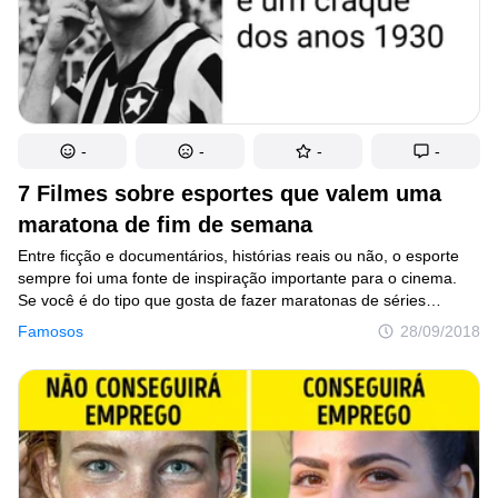
-
-
-
-
7 Filmes sobre esportes que valem uma
maratona de fim de semana
Entre ficção e documentários, histórias reais ou não, o esporte
sempre foi uma fonte de inspiração importante para o cinema.
Se você é do tipo que gosta de fazer maratonas de séries
e filmes, temos algumas sugestões de produções incríveis para
Famosos
28/09/2018
um dia de preguiça em frente à TV, várias delas disponíveis
no Netflix, Amazon ou até no YouTube.