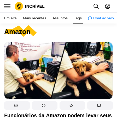
Em alta
Mais recentes
Assuntos
Tags
Chat ao vivo
Amazon
Inspiração
Psicologia
Dicas
Mulher
Relacionamento
Histórias
Crianças
Gente
-
-
-
-
Testes
Funcionários da Amazon podem levar seus