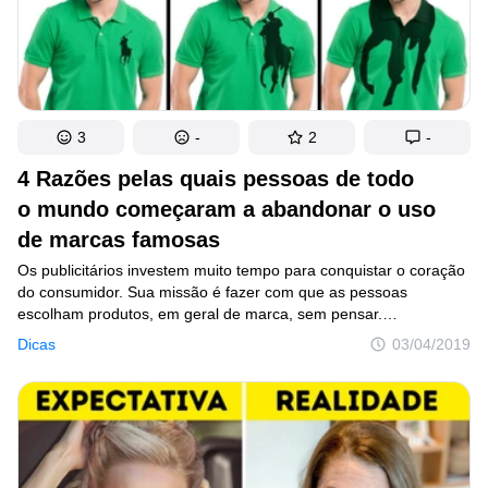
3
-
2
-
4 Razões pelas quais pessoas de todo
o mundo começaram a abandonar o uso
de marcas famosas
Os publicitários investem muito tempo para conquistar o coração
do consumidor. Sua missão é fazer com que as pessoas
escolham produtos, em geral de marca, sem pensar.
Os especialistas em vendas sabem que muitas pessoas não
Dicas
03/04/2019
fazem compras de maneira racional, mas com o coração. É por
isso que, muitas vezes, adquirimos inconscientemente produtos
de marcas famosas sem pensar de modo racional nas
consequências. Contudo, existe um movimento de renúncia
às compras espontâneas que está cada vez mais forte.