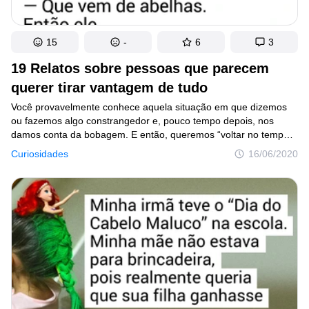
15
-
6
3
19 Relatos sobre pessoas que parecem
querer tirar vantagem de tudo
Você provavelmente conhece aquela situação em que dizemos
ou fazemos algo constrangedor e, pouco tempo depois, nos
damos conta da bobagem. E então, queremos “voltar no tempo”
e agir de maneira diferente. Bem, se a besteira está feita,
Curiosidades
16/06/2020
o melhor é relaxar e rir.