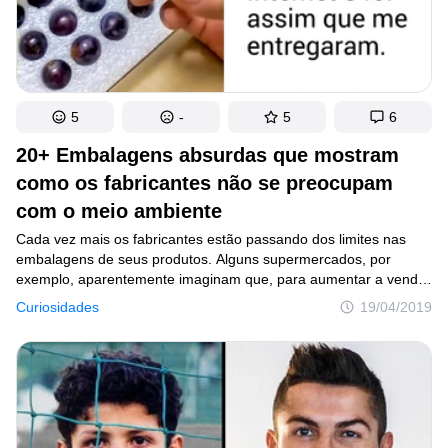
5
-
5
6
20+ Embalagens absurdas que mostram
como os fabricantes não se preocupam
com o meio ambiente
Cada vez mais os fabricantes estão passando dos limites nas
embalagens de seus produtos. Alguns supermercados, por
exemplo, aparentemente imaginam que, para aumentar a venda
de bananas, as frutas precisam ser embaladas individualmente
Curiosidades
19/04/2019
ou sem a casca, mas sempre vendidas com plástico. O mesmo
acontece com ovos, alho e muitos outros alimentos. A Amazon
é outro exemplo. A empresa sempre envia os produtos em uma
quantidade enorme de plástico. O tamanho da embalagem
costuma ser desproporcional ao do produto, o que mostra
um grande desperdício de plástico e outros materiais.