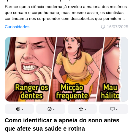
Parece que a ciência moderna já revelou a maioria dos mistérios
que cercam o corpo humano, mas, mesmo assim, os cientistas
continuam a nos surpreender com descobertas que permitem
enxergar o organismo sob uma nova perspectiva a cada ano. Por
Curiosidades
16/07/2025
exemplo, nosso nariz realmente muda quando mentimos,
e as pontas de nossos dedos conseguem sentir até moléculas
grandes.
-
-
-
-
Como identificar a apneia do sono antes
que afete sua saúde e rotina