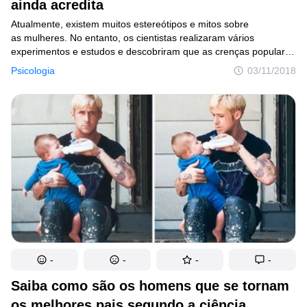
ainda acredita
Atualmente, existem muitos estereótipos e mitos sobre
as mulheres. No entanto, os cientistas realizaram vários
experimentos e estudos e descobriram que as crenças populares
sobre esta metade da humanidade muitas vezes não
Psicologia
03/11/2018
correspondem à realidade.
-
-
-
-
Saiba como são os homens que se tornam
os melhores pais segundo a ciência