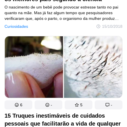
O nascimento de um bebê pode provocar estresse tanto no pai
quanto na mãe. Mas já faz algum tempo que pesquisadores
verificaram que, após o parto, o organismo da mulher produz
hormônios que geram o apego e uma relação única entre mãe
Curiosidades
15/10/2018
e filho nos primeiros anos de vida. Já com os pais, a coisa é mais
complexa. Por isso, estudiosos americanos decidiram investigar
se os hormônios afetam o comportamento dos jovens pais
e quais são as substâncias biológicas que deixam o homem mais
carinhoso com os filhos.
6
-
5
-
15 Truques inestimáveis de cuidados
pessoais ​​que facilitarão a vida de qualquer