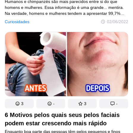
Humanos e chimpanzés são mais parecidos entre si do que
homens e mulheres. Essa informação é uma grande... mentira.
Na verdade, homens e mulheres tendem a apresentar 99,7%
de semelhanças. Porém, esse 0,3% pode fazer uma tremenda
Curiosidades
02/06/2022
diferença e representar traços bem peculiares que estão
presentes em nossas vidas.
3
-
3
-
6 Motivos pelos quais seus pelos faciais
podem estar crescendo mais rápido
Enquanto boa parte das pessoas têm pelos pequenos e finos