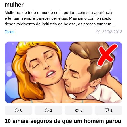
mulher
Mulheres de todo o mundo se importam com sua aparência
e tentam sempre parecer perfeitas. Mas junto com o rápido
desenvolvimento da indústria da beleza, os preços também
aumentam, e alguns procedimentos e cosméticos não são
Dicas
29/08/2018
acessíveis para todos. Mas há boas notícias: você sempre pode
recorrer a truques de beleza baratos, que às vezes são ainda
mais eficazes do que todos os tipos de produtos cosméticos
e procedimentos de salões de estética.
6
1
5
1
10 sinais seguros de que um homem parou