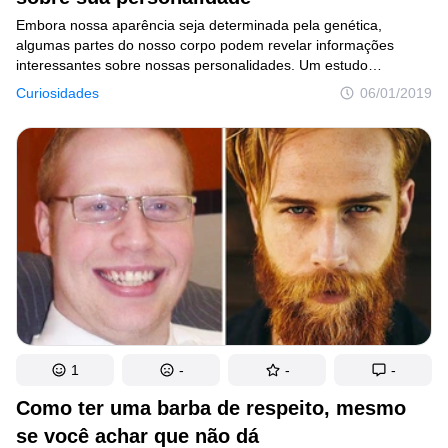
Embora nossa aparência seja determinada pela genética,
algumas partes do nosso corpo podem revelar informações
interessantes sobre nossas personalidades. Um estudo
da Universidade de Oxford, no Reino Unido, demonstrou que
Curiosidades
06/01/2019
o tamanho no dedo anelar depende dos níveis de testosterona,
o hormônio masculino ao qual o feto foi exposto no útero, e que
isso pode ter impacto direto na formação da personalidade.
1
-
-
-
Como ter uma barba de respeito, mesmo
se você achar que não dá