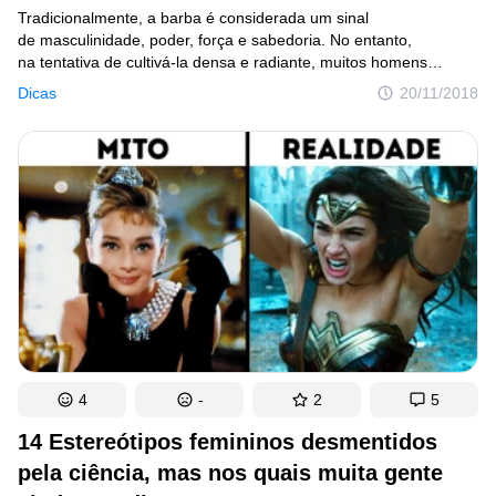
Tradicionalmente, a barba é considerada um sinal
de masculinidade, poder, força e sabedoria. No entanto,
na tentativa de cultivá-la densa e radiante, muitos homens
desistem por causa da coceira que sentem quando ela está
Dicas
20/11/2018
começando a crescer, ou o medo de que uma barba sem
cuidado suficiente possa fazer com que pareça sem brilho e com
aparência ruim.
4
-
2
5
14 Estereótipos femininos desmentidos
pela ciência, mas nos quais muita gente