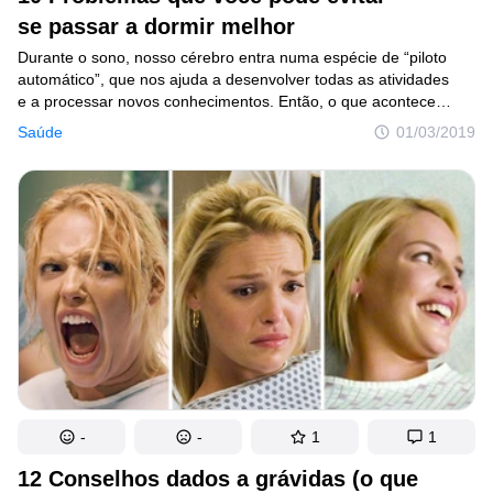
se passar a dormir melhor
Durante o sono, nosso cérebro entra numa espécie de “piloto
automático”, que nos ajuda a desenvolver todas as atividades
e a processar novos conhecimentos. Então, o que acontece
quando não dormimos bem? Se você atravessa momentos
Saúde
01/03/2019
de insônia, só dorme por curtos períodos de tempo e acorda por
qualquer coisa, possivelmente desperta diariamente com uma
sensação de cansaço que perdura pelo resto do dia. Algumas
pessoas lidam com esse tpo de problema recorrendo
a medicamentos, enquanto outras preferem fazer exercícios
e adquirir hábitos mais saudáveis. Só que há também quem
se acostume a viver assim, sem saber que, além da fadiga em si,
o sono de má qualidade também pode acarretar outros
problemas da saúde.
-
-
1
1
12 Conselhos dados a grávidas (o que