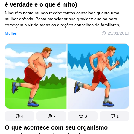
é verdade e o que é mito)
Ninguém neste mundo recebe tantos conselhos quanto uma
mulher grávida. Basta mencionar sua gravidez que na hora
começam a vir de todas as direções conselhos de familiares,
amigos, colegas e até de vizinhos. Todo mundo quer dividir sua
Mulher
29/01/2019
experiência, contar o que aconteceu e o que é certo e errado,
o quanto precisa comer e beber e dá explicação sobre o mal
estar do estômago e a frequência com que o bebê que
se movimenta. É tanta informação que fica fácil se sentir confusa.
4
-
3
1
O que acontece com seu organismo