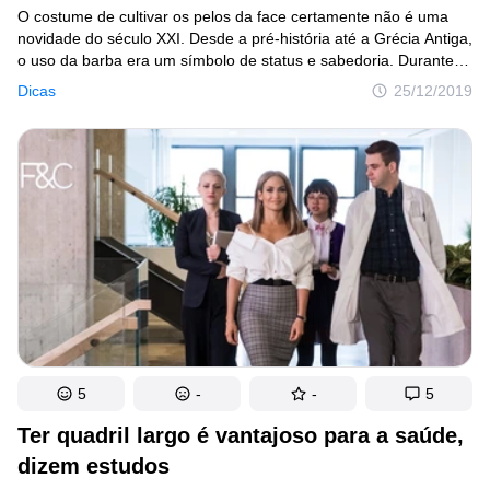
O costume de cultivar os pelos da face certamente não é uma
novidade do século XXI. Desde a pré-história até a Grécia Antiga,
o uso da barba era um símbolo de status e sabedoria. Durante
a Idade Média, a barba representava virilidade, e os “rostos
Dicas
25/12/2019
de bebês” dos sacerdotes da Igreja Católica eram sinônimos
de celibato. A barba nem sempre esteve “na moda”. Com
o desenvolvimento comercial e tecnológico, a barba começou
a indicar mais um traço da vaidade masculina. Hoje em dia,
no entanto, essa vaidade parece ter voltado com tudo, e não
somente entre os motoqueiros e hipsters.
5
-
-
5
Ter quadril largo é vantajoso para a saúde,
dizem estudos