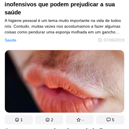
inofensivos que podem prejudicar a sua
saúde
A higiene pessoal é um tema muito importante na vida de todos
nós. Contudo, muitas vezes nos acostumamos a fazer algumas
coisas como pendurar uma esponja molhada em um gancho
dentro do banheiro, ou usar desodorante em spray, e não
Saúde
07/06/2019
paramos para pensar em como essas atitudes podem ser
perigosas. Por incrível que pareça, muitas ações que são
aparentemente inofensivas, podem fazer muito mal à nossa
saúde.
1
2
-
5