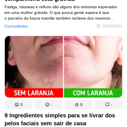
Fadiga, náuseas e refluxo são alguns dos sintomas esperados
em uma mulher grávida. O que pouca gente espera é que
o parceiro da futura mamãe também reclame dos mesmos
sinais. Até porque, como todos sabemos, homens do tipo
Curiosidades
18/01/2021
cisgênero não podem ficar grávidos. Mas a verdade é que
a possibilidade de os homens sofrerem com esses incômodos
não é apenas real, como também muito mais frequente do que
podemos pensar.
3
-
5
-
9 Ingredientes simples para se livrar dos
pelos faciais sem sair de casa