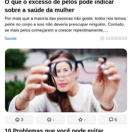
O que o excesso de pelos pode indicar
sobre a saúde da mulher
Por mais que a maioria das pessoas não goste, todos nós temos
pelos no corpo e isso não deveria preocupar ninguém. Contudo,
se mais pelos começarem a crescer repentinamente,
ou se a textura dos fios começar a mudar, é importante prestar
Saúde
21/03/2019
atenção, já que você pode estar passando por algum
desequilíbrio hormonal.
3
-
-
5
10 Problemas que você pode evitar