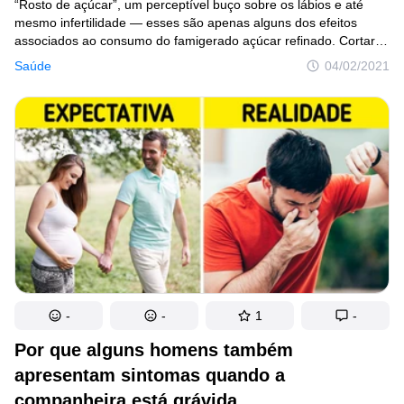
“Rosto de açúcar”, um perceptível buço sobre os lábios e até
mesmo infertilidade — esses são apenas alguns dos efeitos
associados ao consumo do famigerado açúcar refinado. Cortar
o açúcar dos nossos pratos e das nossas bebidas pode até não
Saúde
04/02/2021
nos transformar em super-heróis, mas certamente garante
diversos benefícios para a saúde e para a vida de maneira geral.
-
-
1
-
Por que alguns homens também
apresentam sintomas quando a
companheira está grávida