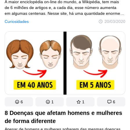
A maior enciclopédia on-line do mundo, a Wikipédia, tem mais
de 6 milhões de artigos e, a cada dia, esse número aumenta
em algumas centenas. Nesse site, há uma quantidade enorme
de fatos sobre tudo no mundo. De acordo com uma lenda,
Curiosidades
20/03/2020
se você clicar no primeiro link de um artigo qualquer, e depois
de poucas páginas fazendo isso várias vezes, você chegará
ao artigo sobre “Filosofia”; na versão em inglês, isso acontece
em 97% dos casos. Não queremos ser o segundo “Wikipédia”,
mas temos aqui alguns fatos interessantes, que poderão
surpreender até aqueles que pensam que já viram de tudo.
6
1
1
6
8 Doenças que afetam homens e mulheres
de forma diferente
Apesar de homens e mulheres sofrerem das mesmas doenças,