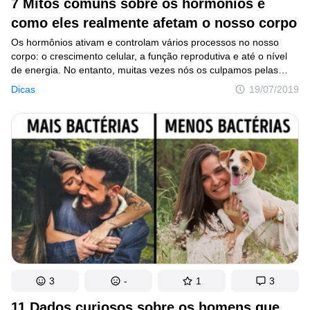
7 Mitos comuns sobre os hormônios e
como eles realmente afetam o nosso corpo
Os hormônios ativam e controlam vários processos no nosso
corpo: o crescimento celular, a função reprodutiva e até o nível
de energia. No entanto, muitas vezes nós os culpamos pelas
alterações de humor, problemas com peso, sono e pele. Mas
Dicas
19/07/2019
o que realmente sabemos sobre essas substâncias e quais
os mitos em que costumamos acreditar?
3
-
1
3
11 Dados curiosos sobre os homens que