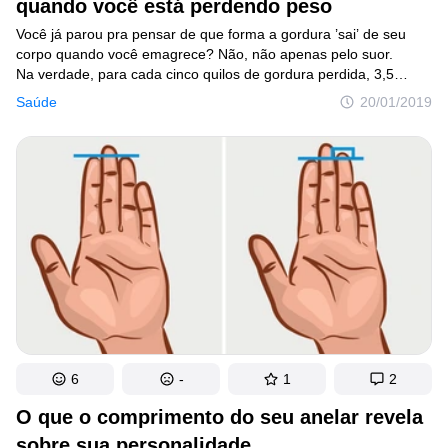
quando você está perdendo peso
Você já parou pra pensar de que forma a gordura ’sai’ de seu
corpo quando você emagrece? Não, não apenas pelo suor.
Na verdade, para cada cinco quilos de gordura perdida, 3,5
quilos são exalados de seus pulmões (ou seja, pela respiração)
Saúde
20/01/2019
e o restante se transforma (aí, sim) em suor, lágrimas, urina
e outros líquidos do corpo. Mas perder peso não significa apenas
dar adeus apenas àquelas dobrinhas extras na cintura ou nas
costas, ou à gordura da barriga, pois durante esse processo,
todo o organismo passa por diversas mudanças. E, às vezes,
podem aparecer resultados inesperados.
6
-
1
2
O que o comprimento do seu anelar revela
sobre sua personalidade