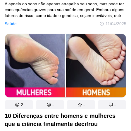
A apneia do sono não apenas atrapalha seu sono, mas pode ter
consequências graves para sua saúde em geral. Embora alguns
fatores de risco, como idade e genética, sejam inevitáveis, outros
podem ser controlados com mudanças no estilo de vida
Saúde
11/04/2025
e intervenção médica. Entender o que aumenta seu risco pode
ajudá-lo a tomar medidas proativas para melhorar seu sono
e bem-estar.
2
-
-
-
10 Diferenças entre homens e mulheres
que a ciência finalmente decifrou