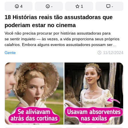
4
-
1
-
18 Histórias reais tão assustadoras que
poderiam estar no cinema
Você não precisa procurar por histórias assustadoras para
se sentir inquieto — às vezes, a vida proporciona seus próprios
calafrios. Embora alguns eventos assustadores possam ser
explicados, outros desafiam a lógica e fazem você se perguntar
Gente
11/12/2024
se o que vivenciou foi mesmo real. Os momentos inquietantes
que reunimos aqui permanecerão em sua mente por muito
tempo depois que você terminar de ler.