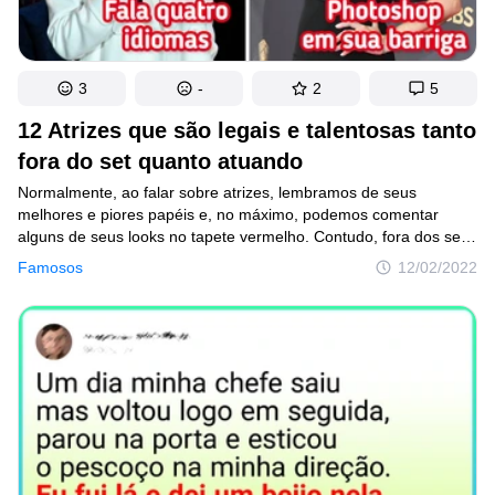
3
-
2
5
12 Atrizes que são legais e talentosas tanto
fora do set quanto atuando
Normalmente, ao falar sobre atrizes, lembramos de seus
melhores e piores papéis e, no máximo, podemos comentar
alguns de seus looks no tapete vermelho. Contudo, fora dos sets
de filmagem e eventos oficiais, elas geralmente são ótimas
Famosos
12/02/2022
talentosas com hobbies incomuns e uma perspectiva inspiradora
sobre a vida.