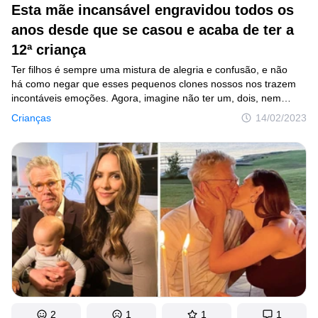
Esta mãe incansável engravidou todos os
anos desde que se casou e acaba de ter a
12ª criança
Ter filhos é sempre uma mistura de alegria e confusão, e não
há como negar que esses pequenos clones nossos nos trazem
incontáveis emoções. Agora, imagine não ter um, dois, nem
mesmo cinco, mas 12 crianças. Isso pode transformar a vida
Crianças
14/02/2023
de qualquer pai ou mãe em uma jornada extremamente
desafiadora. Nossa heroína em destaque deu à luz
recentemente seu décimo segundo filho, e aqui destacamos
como ela e seu marido administram e cuidam de sua enorme
e feliz família, mantendo a sanidade.
2
1
1
1