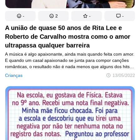
-
2
-
-
A união de quase 50 anos de Rita Lee e
Roberto de Carvalho mostra como o amor
ultrapassa qualquer barreira
A música é algo apaixonante, ainda mais quando feita com amor.
E quando um casal apaixonado se junta para compor canções
românticas, o resultado não é nada menos que alguns dos hits
mais icônicos da música brasileira. Pois, foi isso que aconteceu
Crianças
13/05/2022
com Rita Lee e Roberto de Carvalho, que juntos criaram diversos
sucessos fonográficos e são um referencial de união no meio
artístico. Mas você conhece a real história de amor desse casal,
que já beira os 50 anos de “namoro”?