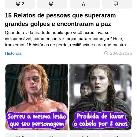
2
-
-
-
15 Relatos de pessoas que superaram
grandes golpes e encontraram a paz
Quando a vida tira tudo aquilo que você acreditava ser
indispensável, como encontrar forças para recomeçar? Hoje,
trouxemos 15 histórias de perda, resiliência e cura que mostram
como as pessoas conseguiram dar a volta por cima.
Histórias
23/02/2025
De mensagens emocionantes a segundas chances inesperadas,
esses relatos podem transformar a forma como você encara
seus próprios desafios.