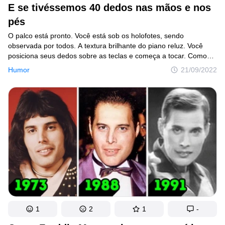
E se tivéssemos 40 dedos nas mãos e nos
pés
O palco está pronto. Você está sob os holofotes, sendo
observada por todos. A textura brilhante do piano reluz. Você
posiciona seus dedos sobre as teclas e começa a tocar. Como
tem 20 dedos em cada mão, consegue pressionar várias teclas
Humor
21/09/2022
ao mesmo tempo, tornando o som mais rico. Cada acorde
de piano pode ter oitavas extras e notas a mais, afinal são
40 dedos no total. Assim que para de tocar, todos se levantam
e batem palmas. O som dos aplausos é muito alto, já que
as palmas são enormes para caber 20 dedos em cada mão.
1
2
1
-