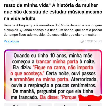
resto da minha vida” A história da mulher
Criatividade
que não desistiu de estudar música mesmo
Casa
na vida adulta
Invenções
Rosane Albuquerque é moradora do Rio de Janeiro e sua origem
é simples. Quando criança ela tinha um sonho, que com o passar
Design
do tempo ficou adormecido, tão escondido que ela nem sabia
que existia e também não sabia como libertar esse sonho que
Receitas
Psicologia
12/01/2022
morava dentro dela, em algum lugar. Era uma vez uma
menininha e sua gavetinha de sonhos, mas um deles ela colocou
Arte
como inatingível, por ora.
Saúde
Admiração
Animais
Fotografia
Famosos
Curiosidades