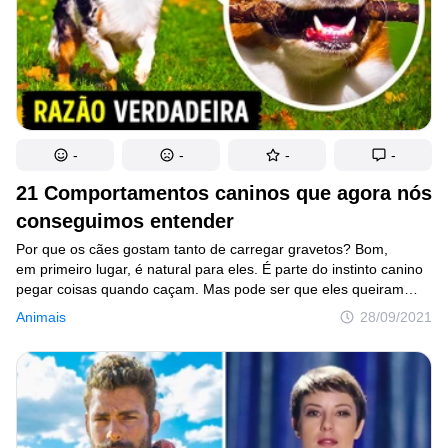
-
-
-
-
21 Comportamentos caninos que agora nós
conseguimos entender
Por que os cães gostam tanto de carregar gravetos? Bom,
em primeiro lugar, é natural para eles. É parte do instinto canino
pegar coisas quando caçam. Mas pode ser que eles queiram
apenas brincar e você tenha esquecido a bola em casa! Um sinal
Animais
28/09/2021
claro disso é se ele deixar o graveto cair bem aos seus pés
e começar a olhar para você.Os cães adoram o cheiro
e a textura dos gravetos, por isso gostam muito de roê-los. Isso
até ajuda a manter suas gengivas e dentes saudáveis e alivia
a dor! Ao voltar para casa depois de um passeio, seu cão pode
se deitar depois de um tempo e começar a lamber as patas. Isso