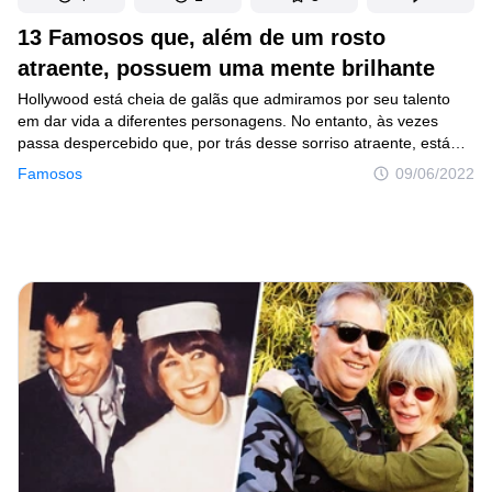
13 Famosos que, além de um rosto
atraente, possuem uma mente brilhante
Hollywood está cheia de galãs que admiramos por seu talento
em dar vida a diferentes personagens. No entanto, às vezes
passa despercebido que, por trás desse sorriso atraente, está
um homem extremamente inteligente. Muitos passaram pelas
Famosos
09/06/2022
salas de aula das melhores universidades, aprenderam vários
idiomas, dedicaram-se à Ciência e até quebraram a cabeça
escrevendo uma tese.