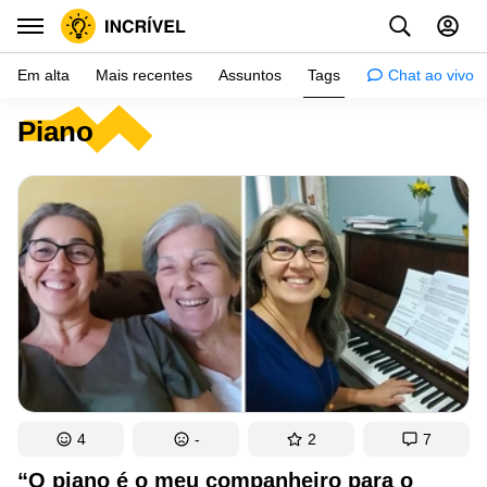
Em alta
Mais recentes
Assuntos
Tags
Chat ao vivo
Piano
Inspiração
Psicologia
Dicas
Mulher
Relacionamento
Histórias
Crianças
Gente
4
-
2
7
Testes
“O piano é o meu companheiro para o