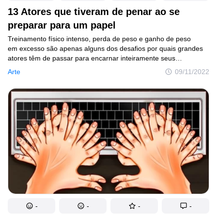
13 Atores que tiveram de penar ao se
preparar para um papel
Treinamento físico intenso, perda de peso e ganho de peso
em excesso são apenas alguns dos desafios por quais grandes
atores têm de passar para encarnar inteiramente seus
personagens. Os fatos a seguir, sobre como grandes
Arte
09/11/2022
celebridades de cinema tiveram de se preparar para alguns
filmes, mostram que certos atores e atrizes se esforçaram mais
do que imaginávamos para aparecer no tapete vermelho.
-
-
-
-