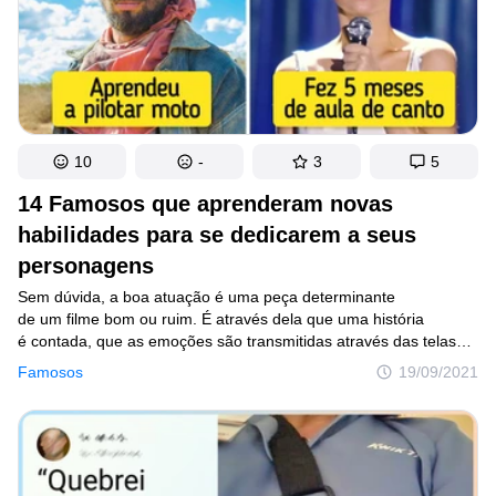
é completamente normal porque, embora os cães não precisem
se escovar com tanta frequência quanto os gatos, eles ainda
tentam se manter limpos, especialmente nas patas.
10
-
3
5
14 Famosos que aprenderam novas
habilidades para se dedicarem a seus
personagens
Sem dúvida, a boa atuação é uma peça determinante
de um filme bom ou ruim. É através dela que uma história
é contada, que as emoções são transmitidas através das telas
ou mesmo que a mensagem do longa-metragem é recebida.
Famosos
19/09/2021
É através da boa interpretação que o ator ou a atriz faz o público
esquecer de tudo ao redor e transforma a realidade em outra
completamente diferente. Por isso, as estrelas de Hollywood são
reconhecidas por seu trabalho único e sua dedicação. Afinal,
aprender a segurar o fôlego por cinco minutos, fazer