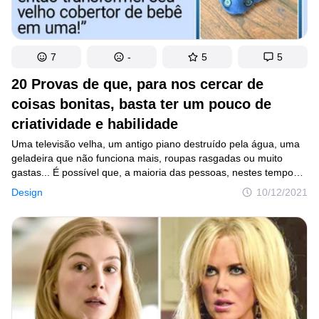
7
-
5
5
20 Provas de que, para nos cercar de
coisas bonitas, basta ter um pouco de
criatividade e habilidade
Uma televisão velha, um antigo piano destruído pela água, uma
geladeira que não funciona mais, roupas rasgadas ou muito
gastas... É possível que, a maioria das pessoas, nestes tempos
de mudanças vertiginosas e substituições rápidas, considere
Design
10/12/2021
esses objetos obsoletos e que só servem para juntar pó,
pensando que o melhor seria se livrar deles. Mas, felizmente,
ainda existem almas tão engenhosas quanto caridosas que
decidem resgatá-los, reformando-os e dando uma segunda
chance a esses objetos.