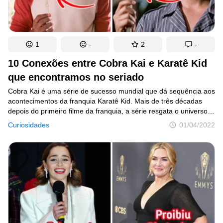
1
-
2
-
10 Conexões entre Cobra Kai e Karatê Kid
que encontramos no seriado
Cobra Kai é uma série de sucesso mundial que dá sequência aos
acontecimentos da franquia Karatê Kid. Mais de três décadas
depois do primeiro filme da franquia, a série resgata o universo
que fez muito sucesso aqui no Brasil, inclusive tendo seus filmes
Curiosidades
01/04/2022
sido considerados “clássicos da sessão da tarde”.Por dar
sequência na história dos personagens dos filmes, a série acaba
resgatando atores, cenários e tudo mais lá do passado. Com isso
a nostalgia bateu forte nos corações dos fãs que não deixaram
de notar uma série de referências dos filmes nos episódios
de Cobra Kai.