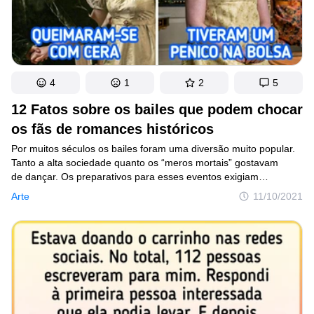
4
1
2
5
12 Fatos sobre os bailes que podem chocar
os fãs de romances históricos
Por muitos séculos os bailes foram uma diversão muito popular.
Tanto a alta sociedade quanto os “meros mortais” gostavam
de dançar. Os preparativos para esses eventos exigiam
um grande esforço por parte dos organizadores e dos
Arte
11/10/2021
convidados, que ia muito além das decorações do salão e dos
envios de convites. Mas, apesar das dificuldades, algumas
pessoas chegavam a realizar essas festas magníficas várias
vezes ao ano.