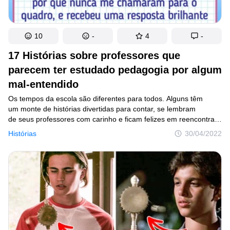
10
-
4
-
17 Histórias sobre professores que
parecem ter estudado pedagogia por algum
mal-entendido
Os tempos da escola são diferentes para todos. Alguns têm
um monte de histórias divertidas para contar, se lembram
de seus professores com carinho e ficam felizes em reencontrar
seus colegas de turma. Outros tentam esquecer esse tempo
Histórias
30/04/2022
como se fosse um pesadelo, e muitas vezes a razão disso são
os professores que conseguem arruinar a vida até dos alunos
mais aplicados e espertos.