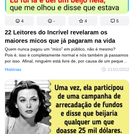
4
-
4
5
22 Leitores do Incrível revelaram os
maiores micos que já pagaram na vida
Quem nunca pagou um “mico” em público, não é mesmo?
Pois é, isso é completamente normal e nós também já passamos
por isso. Afinal, ninguém está livre de, por causa de um pequeno
lapso de atenção, acabar se metendo em alguma situação
Histórias
21/01/2022
vergonhosa, mas que pode render boas risadas para contar
quando nos lembramos do ocorrido.