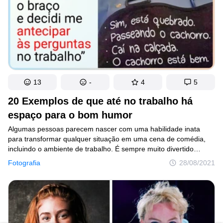
um treinamento militar e desenvolver habilidades para andar
na corda bamba não é para todos.
13
-
4
5
20 Exemplos de que até no trabalho há
espaço para o bom humor
Algumas pessoas parecem nascer com uma habilidade inata
para transformar qualquer situação em uma cena de comédia,
incluindo o ambiente de trabalho. É sempre muito divertido
conviver com pessoas assim, porque até os momentos mais
Fotografia
28/08/2021
monótonos e entediantes viram histórias divertidas
e inesquecíveis. Mas o melhor mesmo é quando alguém
consegue registrar esses momentos em foto para compartilhar
com todo mundo na internet.