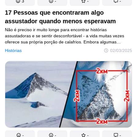
3
-
-
-
Lugares
17 Pessoas que encontraram algo
assustador quando menos esperavam
Humor
Não é preciso ir muito longe para encontrar histórias
assustadoras e se sentir desconfortável - a vida muitas vezes
oferece sua própria porção de calafrios. Embora algumas
Autores
ocorrências estranhas possam ser racionalizadas, outras
Histórias
02/03/2025
desafiam a explicação, fazendo com que você se questione se
Princípios Editoriais
realmente aconteceram. As histórias perturbadoras que
compilamos aqui ficarão em sua mente por muito tempo.
Fale com a redação
Política de privacidade
Política de Direitos de Autor
Política de Cookies
Termos de Serviço
Mapa do site
Consentimento de atualização
-
-
-
-