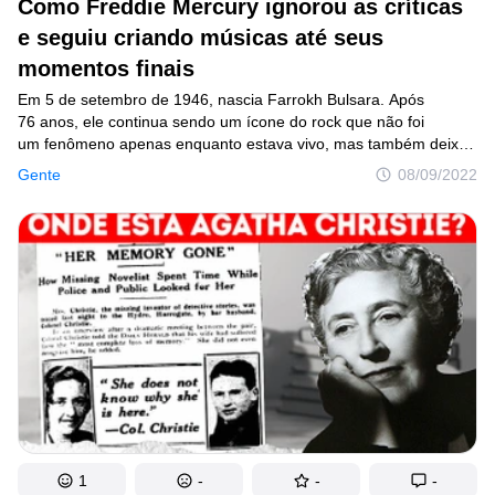
Como Freddie Mercury ignorou as críticas
e seguiu criando músicas até seus
momentos finais
Em 5 de setembro de 1946, nascia Farrokh Bulsara. Após
76 anos, ele continua sendo um ícone do rock que não foi
um fenômeno apenas enquanto estava vivo, mas também deixou
um grande legado para as gerações futuras. Para marcar a data,
Gente
08/09/2022
iremos mergulhar na história e resgatar os caminhos trilhados
pelo astro até se tornar o Freddie Mercury que amamos.
Aproveitamos para contar também como ele passou seus últimos
dias.
1
-
-
-