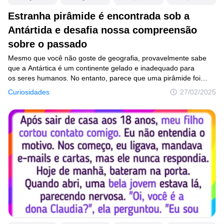
Estranha pirâmide é encontrada sob a
© 2014–2026
TheSoul Publishing
.
Antártida e desafia nossa compreensão
Todos os direitos reservados. Todos os materiais deste site possuem
Direitos Autorais e não podem ser usados sem a devida autorização de
sobre o passado
Incrível.club.
Mesmo que você não goste de geografia, provavelmente sabe
que a Antártica é um continente gelado e inadequado para
os seres humanos. No entanto, parece que uma pirâmide foi
encontrada lá com métricas curiosas. E isso não é tudo — vamos
Curiosidades
27/02/2025
dar uma olhada.