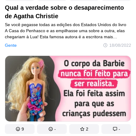
Qual a verdade sobre o desaparecimento
de Agatha Christie
Se você pegasse todas as edições dos Estados Unidos do livro
A Casa do Penhasco e as empilhasse uma sobre a outra, elas
chegariam à Lua! Esta famosa autora é a escritora mais
traduzida de todos os tempos — seus livros foram lidos em mais
Gente
18/08/2022
de 100 idiomas. Ela também foi destaque no Guinness World
Records como livro mais grosso — uma edição de um só volume
das histórias completas de Miss Marple.
9
-
2
-