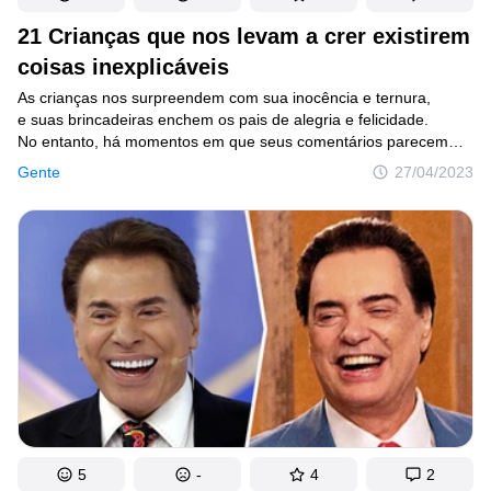
21 Crianças que nos levam a crer existirem
coisas inexplicáveis
As crianças nos surpreendem com sua inocência e ternura,
e suas brincadeiras enchem os pais de alegria e felicidade.
No entanto, há momentos em que seus comentários parecem
os de um viajante do passado, e então nos perguntamos
Gente
27/04/2023
se realmente há um lugar para onde os mortos vão,
ou se de fato existe vida após a morte.
5
-
4
2