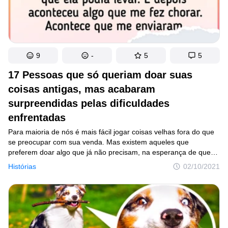
9
-
5
5
17 Pessoas que só queriam doar suas
coisas antigas, mas acabaram
surpreendidas pelas dificuldades
enfrentadas
Para maioria de nós é mais fácil jogar coisas velhas fora do que
se preocupar com sua venda. Mas existem aqueles que
preferem doar algo que já não precisam, na esperança de que
possa servir a outras pessoas. No entanto, ajudar os outros nem
Histórias
02/10/2021
sempre é tão fácil, às vezes você mesmo precisa correr atrás
dos “interessados”, ou até pagar algum dinheiro extra.