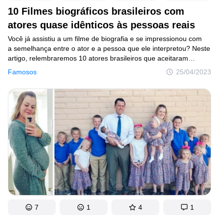
10 Filmes biográficos brasileiros com
atores quase idênticos às pessoas reais
Você já assistiu a um filme de biografia e se impressionou com
a semelhança entre o ator e a pessoa que ele interpretou? Neste
artigo, relembraremos 10 atores brasileiros que aceitaram
o desafio de dar vida a personalidades históricas ou culturais.
Famosos
25/04/2023
Eles se transformaram para ficar os mais parecidos possíveis
com os seus personagens. O talento desses atores para
chegarem próximos à semelhança perfeita é de cair queixo!
7
1
4
1