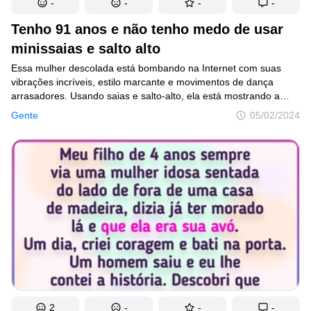
-
-
-
-
Tenho 91 anos e não tenho medo de usar
minissaias e salto alto
Essa mulher descolada está bombando na Internet com suas
vibrações incríveis, estilo marcante e movimentos de dança
arrasadores. Usando saias e salto-alto, ela está mostrando a
todos que a idade é apenas um número para manter a energia
Gente
05/02/2024
da juventude.
2
-
-
-