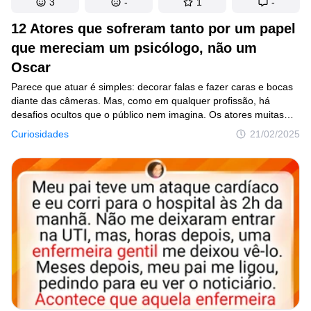
3
-
1
-
12 Atores que sofreram tanto por um papel
que mereciam um psicólogo, não um
Oscar
Parece que atuar é simples: decorar falas e fazer caras e bocas
diante das câmeras. Mas, como em qualquer profissão, há
desafios ocultos que o público nem imagina. Os atores muitas
vezes passam por situações extremas para entregar uma
Curiosidades
21/02/2025
performance impecável – afinal, o trabalho exige.Resolvemos dar
uma espiada nos bastidores da indústria do cinema e revelar as
dificuldades que alguns artistas enfrentaram durante as
filmagens.