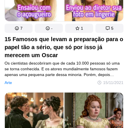
7
-
1
5
15 Famosos que levam a preparação para o
papel tão a sério, que só por isso já
merecem um Oscar
Os cientistas descobriram que de cada 10.000 pessoas só uma
se torna conhecida. E os atores mundialmente famosos fazem
apenas uma pequena parte dessa minoria. Porém, depois
de descobrir como os atores e atrizes se preparam para
Arte
15/11/2021
as filmagens, podemos entender que poucas pessoas estão
realmente dispostas a tal dedicação e determinação.