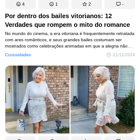
4
1
2
-
Por dentro dos bailes vitorianos: 12
Verdades que rompem o mito do romance
No mundo do cinema, a era vitoriana é frequentemente retratada
com ares românticos, e seus grandes bailes costumam ser
mostrados como celebrações animadas em que a alegria não
teria limites. No entanto, a verdade por trás de tais eventos era
Curiosidades
21/11/2024
outra: significava despesas colossais e preparações meticulosas.
E para os convidados, os desafios eram igualmente
assustadores: navegar por um labirinto de centenas de regras
e manter o máximo de condicionamento físico para dançar
a noite toda por seis a oito horas seguidas.