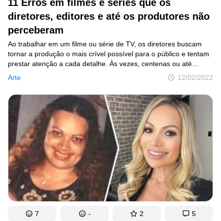
11 Erros em filmes e séries que os
diretores, editores e até os produtores não
perceberam
Ao trabalhar em um filme ou série de TV, os diretores buscam
tornar a produção o mais crível possível para o público e tentam
prestar atenção a cada detalhe. Às vezes, centenas ou até
milhares de pessoas estão envolvidas nas filmagens, no entanto,
Arte
12/02/2022
mesmo com um orçamento multimilionário e uma grande equipe,
é simplesmente impossível manter tudo sob controle. E é muito
provável que após a estreia, espectadores meticulosos
encontrem alguns pequenos erros.
7
-
2
5