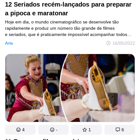
12 Seriados recém-lançados para preparar
a pipoca e maratonar
Hoje em dia, o mundo cinematográfico se desenvolve tão
rapidamente e produz um número tão grande de filmes
e seriados, que é praticamente impossível acompanhar todos
os lançamentos. E embora às vezes possa parecer
Arte
16/05/2022
particularmente difícil encontrar opções que agradem diante
de toda essa variedade, certamente sempre há produções novas
que não deixarão você desgrudar da frente da TV.
4
-
1
6