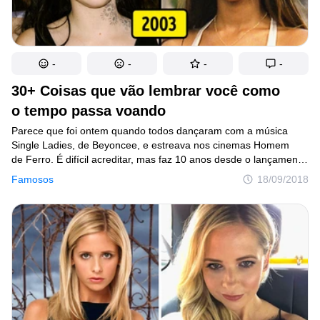
-
-
-
-
30+ Coisas que vão lembrar você como
o tempo passa voando
Parece que foi ontem quando todos dançaram com a música
Single Ladies, de Beyoncee, e estreava nos cinemas Homem
de Ferro. É difícil acreditar, mas faz 10 anos desde o lançamento
dessas notícias. É incrível o quão rápido o tempo passa, certo?
Famosos
18/09/2018
Você quer lembrar como era a vida 15, 10 e 5 anos atrás?
Continue lendo este post e prepare-se para uma onda
de nostalgia. E, no final, vamos lembrar-lhe o que aconteceu
em um determinado ano e o que todos estavam esperando.