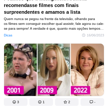
recomendasse filmes com finais
surpreendentes e amamos a lista
Quem nunca se pegou na frente da televisão, olhando para
os filmes sem conseguir escolher qual assistir, fale agora ou cale-
se para sempre! A verdade é que, quanto mais opções tempos,
mais demoramos para conseguir sair do eterno looping
Dicas
16/06/2023
de passar para o próximo. E muitas vezes, quando escolhemos,
nos decepcionamos com a qualidade da obra. Por isso
pensamos: será que as Inteligências Artificiais poderiam fazer
boas recomendações de filmes com finais surpreendentes para
facilitar nossa vida? Perguntamos a elas e nos surpreendemos
com o resultado. Veja as opções!
3
1
2
-