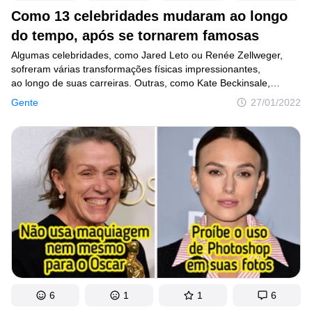
Como 13 celebridades mudaram ao longo
do tempo, após se tornarem famosas
Algumas celebridades, como Jared Leto ou Renée Zellweger,
sofreram várias transformações físicas impressionantes,
ao longo de suas carreiras. Outras, como Kate Beckinsale,
continuaram do mesmo jeito e parecem beber da fonte
Gente
27/01/2022
da juventude. E, às vezes, é difícil perceber detalhes
da aparência das celebridades se não compararmos fotos
de diferentes anos ou mesmo de décadas.
6
1
1
6