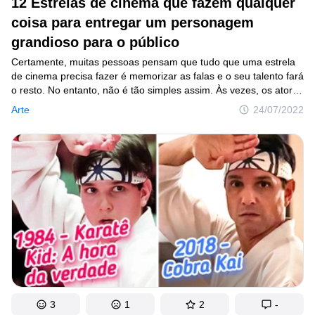
12 Estrelas de cinema que fazem qualquer
coisa para entregar um personagem
grandioso para o público
Certamente, muitas pessoas pensam que tudo que uma estrela
de cinema precisa fazer é memorizar as falas e o seu talento fará
o resto. No entanto, não é tão simples assim. Às vezes, os atores
precisam trabalhar duro para dar vida a um personagem. E para
Arte
24/07/2022
entregar um papel de qualidade, muitos artistas emagrecem,
engordam, aprendem novas coisas e uns até renunciam
à própria higiene.
3
1
2
-