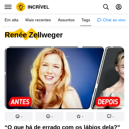
Em alta
Mais recentes
Assuntos
Tags
Chat ao vivo
Renée Zellweger
Inspiração
Psicologia
Dicas
Mulher
Relacionamento
Histórias
Crianças
Gente
-
-
-
-
Testes
“O que há de errado com os lábios dela?”