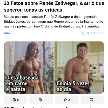
20 Fatos sobre Renée Zellweger, a atriz que
superou todas as críticas
Muitas pessoas associam Renée Zellweger à desengonçada
Bridget Jones, personagem que Renée encarnou brilhantemente
nas três partes do filme O Diário de Bridget Jones. Há aquelas
que lembram dela como Roxie Hart, de Chicago; e outras a veem
Arte
01/11/2022
como a icônica Judy Garland, do recente filme Judy. Mas uma
coisa é certa: Renée Zellweger é uma atriz de talento
indescritível, que, ao longo de sua carreira, participou
de dezenas de filmes — alguns medianos, outros inesquecíveis.
5
-
3
-