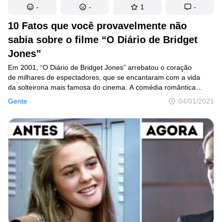
-
-
1
-
10 Fatos que você provavelmente não
sabia sobre o filme “O Diário de Bridget
Jones”
Em 2001, “O Diário de Bridget Jones” arrebatou o coração
de milhares de espectadores, que se encantaram com a vida
da solteirona mais famosa do cinema. A comédia romântica
mostra Bridget, uma mulher que decide registrar sua vida
Gente
04/01/2021
em um diário. Os altos e baixos do trabalho, amor e amizades
são contados do ponto de vista dessa “anti-heroína”.