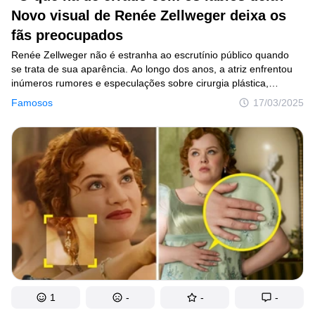
Novo visual de Renée Zellweger deixa os
Criatividade
fãs preocupados
Casa
Renée Zellweger não é estranha ao escrutínio público quando
Invenções
se trata de sua aparência. Ao longo dos anos, a atriz enfrentou
inúmeros rumores e especulações sobre cirurgia plástica,
Design
envelhecimento e padrões de beleza em Hollywood. Mas sua
Famosos
17/03/2025
entrevista mais recente a colocou novamente no centro das
Receitas
atenções — dessa vez, por causa de seus lábios.
Arte
Saúde
Admiração
Animais
Fotografia
Famosos
1
-
-
-
Curiosidades