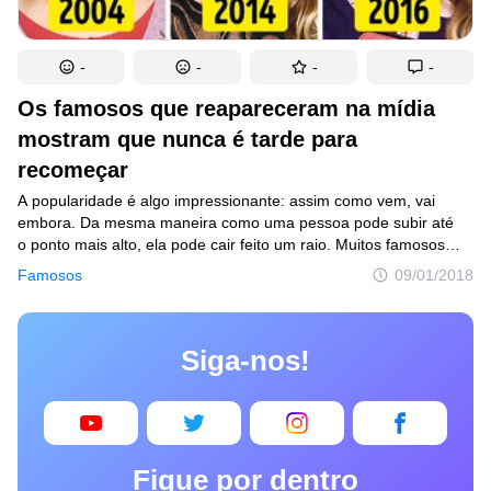
-
-
-
-
Os famosos que reapareceram na mídia
mostram que nunca é tarde para
recomeçar
A popularidade é algo impressionante: assim como vem, vai
embora. Da mesma maneira como uma pessoa pode subir até
o ponto mais alto, ela pode cair feito um raio. Muitos famosos
arruinaram a carreira num abrir e fechar de olhos, alguns por
Famosos
09/01/2018
erros bobos, outros por problemas mais sérios. Mas alguns
conseguiram dar a volta por cima e voltaram mais fortes do que
nunca. O Incrível.club encontrou alguns exemplos de como
Siga-nos!
a força de espírito, a perseverança e o talento ajudaram alguns
famosos a recuperar a fama de antes. Se você conhecer mais
exemplos, coloque nos comentários.
Fique por dentro