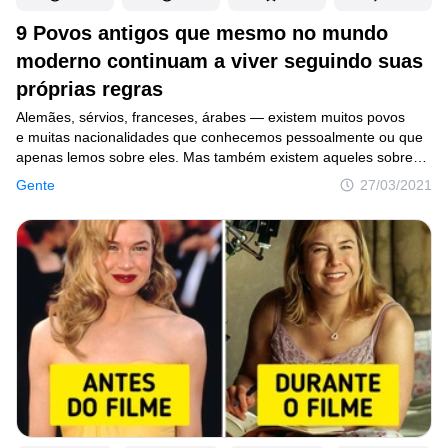
9 Povos antigos que mesmo no mundo
moderno continuam a viver seguindo suas
próprias regras
Alemães, sérvios, franceses, árabes — existem muitos povos
e muitas nacionalidades que conhecemos pessoalmente ou que
apenas lemos sobre eles. Mas também existem aqueles sobre
os quais, provavelmente, nunca ouvimos falar ou que pensamos
Gente
27/03/2021
que já tivessem desaparecido. São povos que seguem
preservando a sua língua nacional, suas tradições e seus
costumes antigos, e que também nos presenteiam com pessoas
talentosas, como Renée Zellweger.