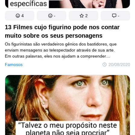
4
-
2
-
13 Filmes cujo figurino pode nos contar
muito sobre os seus personagens
Os figurinistas são verdadeiros gênios dos bastidores, que
enviam mensagens ao telespectador através de sua arte.
Em outras palavras, eles nos ajudam a compreender
um personagem e o seu estado psicológico usando pequenos
Famosos
20/08/2020
detalhes e combinações em suas vestimentas, de forma
a complementar a história e a deixar a imagem da cena a mais
bela possível. É graças a eles também que podemos ver
a transformação de um personagem em realidade — as roupas,
chapéus, luvas, e todos os adereços responsáveis por trazer
os heróis do mundo cinematográfico à vida.