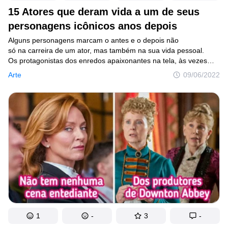
15 Atores que deram vida a um de seus
personagens icônicos anos depois
Alguns personagens marcam o antes e o depois não
só na carreira de um ator, mas também na sua vida pessoal.
Os protagonistas dos enredos apaixonantes na tela, às vezes
se identificam com um papel, aprendem com ele
Arte
09/06/2022
ou simplesmente gostam tanto de interpretá-lo que não
conseguem resistir à vontade de revivê-lo.
1
-
3
-