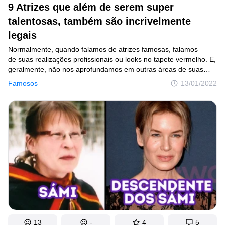
9 Atrizes que além de serem super
talentosas, também são incrivelmente
legais
Normalmente, quando falamos de atrizes famosas, falamos
de suas realizações profissionais ou looks no tapete vermelho. E,
geralmente, não nos aprofundamos em outras áreas de suas
vidas e do que acontece nos bastidores. Portanto, muitas ações
Famosos
13/01/2022
ou méritos das celebridades passam despercebidos por nós.
Mas por trás de uma bela imagem nas telonas sempre há algo
mais importante escondido.
13
-
4
5