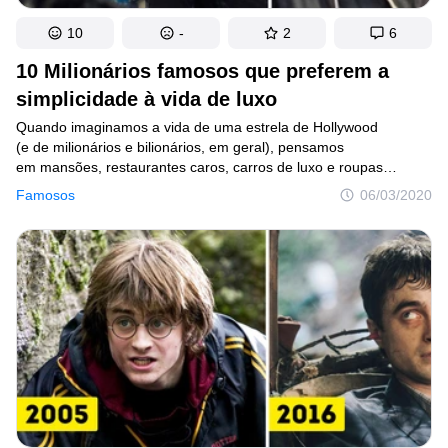
10
-
2
6
10 Milionários famosos que preferem a
simplicidade à vida de luxo
Quando imaginamos a vida de uma estrela de Hollywood
(e de milionários e bilionários, em geral), pensamos
em mansões, restaurantes caros, carros de luxo e roupas
de grife. Para algumas celebridades a vida realmente é assim.
Famosos
06/03/2020
Mas, para outras, apesar dos milhões, o normal é levar uma vida
mais modesta, o que é, de certa forma, inesperado, não acha?
Embora cada uma tenha suas razões para esse comportamento,
uma coisa elas têm em comum: comedimento no uso
do dinheiro.