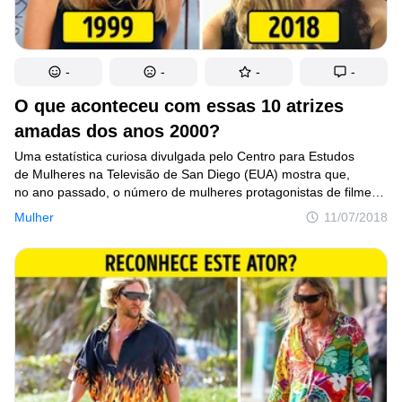
-
-
-
-
O que aconteceu com essas 10 atrizes
amadas dos anos 2000?
Uma estatística curiosa divulgada pelo Centro para Estudos
de Mulheres na Televisão de San Diego (EUA) mostra que,
no ano passado, o número de mulheres protagonistas de filmes
diminuiu 5% na comparação com 2016. No entanto, se dermos
Mulher
11/07/2018
uma olhada no passado, encontraremos muitos exemplos
incríveis de garotas que realmente conseguiram conquistar
nossos corações com seu charme e beleza.