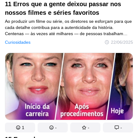
11 Erros que a gente deixou passar nos
Lugares
nossos filmes e séries favoritos
Humor
Ao produzir um filme ou série, os diretores se esforçam para que
cada detalhe contribua para a autenticidade da história.
Centenas — às vezes até milhares — de pessoas trabalham
em uma única produção. No entanto, mesmo com um orçamento
Curiosidades
22/06/2025
milionário e uma equipe gigantesca, alguns erros ainda
Autores
conseguem passar despercebidos. Reunimos aqui uma lista
Princípios Editoriais
de deslizes que escaparam dos olhos dos criadores — mas não
dos espectadores mais atentos.
Fale com a redação
Política de privacidade
Política de Direitos de Autor
Política de Cookies
Termos de Serviço
Mapa do site
1
-
-
-
Consentimento de atualização