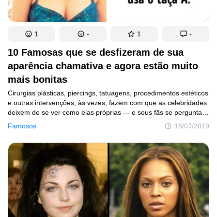
1
-
1
-
10 Famosas que se desfizeram de sua
aparência chamativa e agora estão muito
mais bonitas
Cirurgias plásticas, piercings, tatuagens, procedimentos estéticos
e outras intervenções, às vezes, fazem com que as celebridades
deixem de se ver como elas próprias — e seus fãs se perguntam
“para quê?”. Felizmente, muitas belas estrelas conseguiram
Famosos
18/07/2019
parar a tempo e algumas até retornaram a seus parâmetros
e looks naturais.