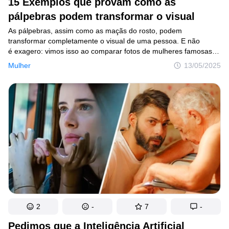
15 Exemplos que provam como as
pálpebras podem transformar o visual
© 2014–2026
TheSoul Publishing
.
Todos os direitos reservados. Todos os materiais deste site possuem
As pálpebras, assim como as maçãs do rosto, podem
Direitos Autorais e não podem ser usados sem a devida autorização de
transformar completamente o visual de uma pessoa. E não
Incrível.club.
é exagero: vimos isso ao comparar fotos de mulheres famosas
tiradas em diferentes fases da vida. Difícil dizer se a mudança
Mulher
13/05/2025
veio de uma make bem feita ou de métodos mais drásticos, mas
o resultado salta aos olhos. E no final do artigo, você confere
a história de Renée Zellweger, que precisou de anos até se sentir
pronta para falar sobre a suposta cirurgia pela qual teria
passado.
2
-
7
-
Pedimos que a Inteligência Artificial