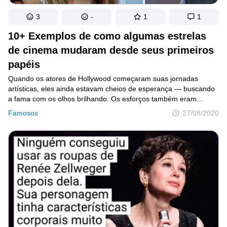
3
-
1
1
10+ Exemplos de como algumas estrelas
de cinema mudaram desde seus primeiros
papéis
Quando os atores de Hollywood começaram suas jornadas
artísticas, eles ainda estavam cheios de esperança — buscando
a fama com os olhos brilhando. Os esforços também eram
maiores, o que se reflete em muitos filmes das décadas
Famosos
27/08/2020
passadas.