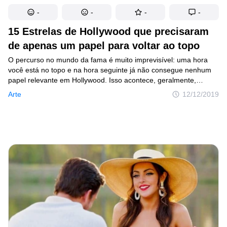
-
-
-
-
15 Estrelas de Hollywood que precisaram
de apenas um papel para voltar ao topo
O percurso no mundo da fama é muito imprevisível: uma hora
você está no topo e na hora seguinte já não consegue nenhum
papel relevante em Hollywood. Isso acontece, geralmente,
depois de escândalos, papéis malsucedidos, ou o público ficar
Arte
12/12/2019
entediado depois muitos trabalhos seguidos do mesmo ator
em filmes e séries. Alguns atores não conseguem lidar com
a pressão de permanecer no topo e acabam desaparecendo
após alguns anos de fama, já outros encontram forças para
continuar e provar o seu valor. Acontece que apenas um papel
certo e bem desempenhado é capaz de trazer as estrelas
de volta ao topo rapidamente.