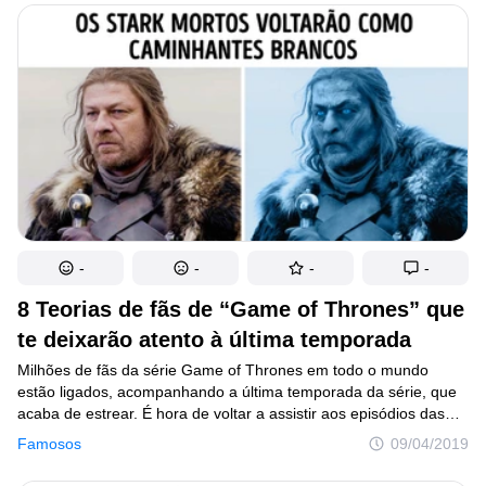
que você não pode perder.
-
-
-
-
8 Teorias de fãs de “Game of Thrones” que
te deixarão atento à última temporada
Milhões de fãs da série Game of Thrones em todo o mundo
estão ligados, acompanhando a última temporada da série, que
acaba de estrear. É hora de voltar a assistir aos episódios das
temporadas anteriores, comentar sobre eles com os amigos e,
Famosos
09/04/2019
por que não, de formular teorias sobre o final da trama. E cada
uma dessas possíveis versões é mais surpreendente que