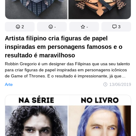
2
-
-
3
Artista filipino cria figuras de papel
inspiradas em personagens famosos e o
resultado é maravilhoso
Robbin Gregorio é um designer das Filipinas que usa seu talento
para criar figuras de papel inspiradas em personagens icônicos
de Game of Thrones. E o resultado é impressionante, já que
o trabalho envolve um conjunto de camadas de papel, cores
Arte
13/06/2019
e cortes minuciosos. E o artista não cria apenas trabalhos
inspirados na famosa série, como você poderá comprovar
no bônus no final deste post.