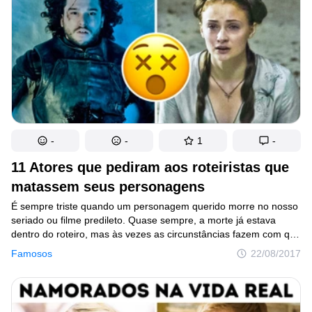
-
-
1
-
11 Atores que pediram aos roteiristas que
matassem seus personagens
É sempre triste quando um personagem querido morre no nosso
seriado ou filme predileto. Quase sempre, a morte já estava
dentro do roteiro, mas às vezes as circunstâncias fazem com que
o próprio ator ou atriz peçam pra sair. O Incrível.club apresenta
Famosos
22/08/2017
11 celebridades que pediram aos produtores a morte dos
personagens que interpretam ou interpretaram. E eles tiveram
boas razões para isso.