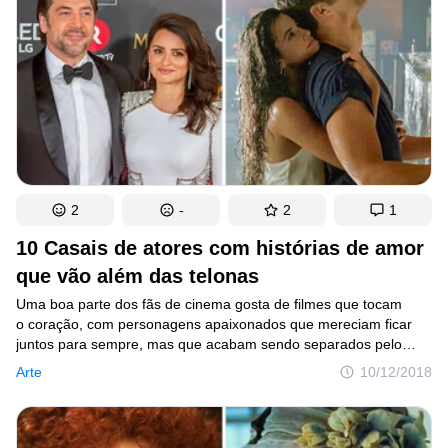
de George Martin.
2
-
2
1
10 Casais de atores com histórias de amor
que vão além das telonas
Uma boa parte dos fãs de cinema gosta de filmes que tocam
o coração, com personagens apaixonados que mereciam ficar
juntos para sempre, mas que acabam sendo separados pelo
destino. Quando isso acontece, não tem jeito: os fãs choram
Arte
10/12/2018
copiosamente. Porém, nem sempre tudo fica perdido, já que
em vários casos, os atores que viveram histórias românticas
acabam se apaixonando na vida real, levando o amor para fora
das telonas.