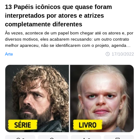
13 Papéis icônicos que quase foram
interpretados por atores e atrizes
completamente diferentes
Às vezes, acontece de um papel bom chegar até os atores e, por
diversos motivos, eles acabarem recusando: um outro contrato
melhor apareceu, não se identificarem com o projeto, agenda
cheia, etc. Por exemplo, Téa Leoni preferiu um personagem
Arte
17/10/2022
principal em uma série do que interpretar Rachel em Friends.
No fim, a produção durou apenas três temporadas, já Friends —
10. Outras vezes, atores talentosos simplesmente não passam
no teste de elenco para um papel desejado, como já aconteceu
com o Ian Somerhalder. E isso ocorre com frequência. Claro,
só nos resta imaginar como seria, mas alguns personagens
poderiam ter uma cara bem diferente.