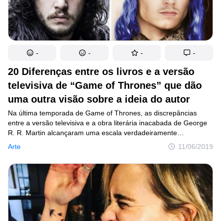
-
-
-
-
20 Diferenças entre os livros e a versão
televisiva de “Game of Thrones” que dão
uma outra visão sobre a ideia do autor
Na última temporada de Game of Thrones, as discrepâncias
entre a versão televisiva e a obra literária inacabada de George
R. R. Martin alcançaram uma escala verdadeiramente
astronômica. Nos livros, podemos ver personagens
Arte
11/06/2019
desconhecidos para quem só viu a série de TV. Além disso,
alguns dos que morreram na TV continuam vivos nos livros,
enquanto que outros, sobreviventes no seriado, estão mortos
nas páginas das obras. Diante de tudo isso, é impossível prever
como acabará, na versão escrita, a luta pelo Trono de Ferro.