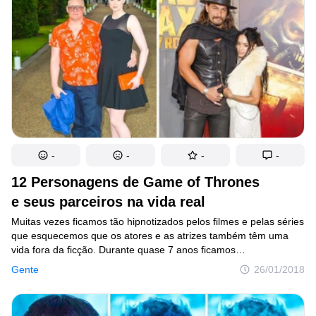
-
-
-
-
12 Personagens de Game of Thrones
e seus parceiros na vida real
Muitas vezes ficamos tão hipnotizados pelos filmes e pelas séries
que esquecemos que os atores e as atrizes também têm uma
vida fora da ficção. Durante quase 7 anos ficamos
completamente envolvidos no labirinto de Game of Thrones que
Gente
26/01/2018
paramos de pensar que os personagens que tanto nos
enfeitiçaram também têm parceiros fora da televisão. Mas
as redes sociais estão aí para nos trazer de volta ao mundo real.