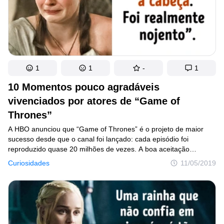
1
1
-
1
10 Momentos pouco agradáveis
vivenciados por atores de “Game of
Thrones”
A HBO anunciou que “Game of Thrones” é o projeto de maior
sucesso desde que o canal foi lançado: cada episódio foi
reproduzido quase 20 milhões de vezes. A boa aceitação
da produção não apenas proporcionou uma trama intrigante,
Curiosidades
11/05/2019
em que até mesmo personagens importantes morreram
inesperadamente, mas também ótimas atuações. Os atores
envolvidos deram o melhor de si nos sets de gravação, mesmo
quando precisavam fazer coisas desagradáveis em nome
de seus personagens.