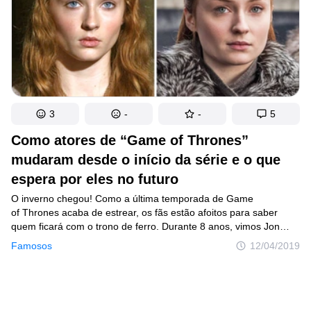
3
-
-
5
Como atores de “Game of Thrones”
mudaram desde o início da série e o que
espera por eles no futuro
O inverno chegou! Como a última temporada de Game
of Thrones acaba de estrear, os fãs estão afoitos para saber
quem ficará com o trono de ferro. Durante 8 anos, vimos Jon
Snow amadurecer, Sansa passando de garota ingênua a uma
Famosos
12/04/2019
líder desafiadora e Daenerys se tornando a mãe dos dragões.
É por isso que, aproveitando o momento crucial para o desfecho
da trama, trazemos a evolução de alguns dos personagens
criados por George R. R. Martin, mostrando o que espera por
eles após o fim da produção. E ainda acrescentamos um bônus