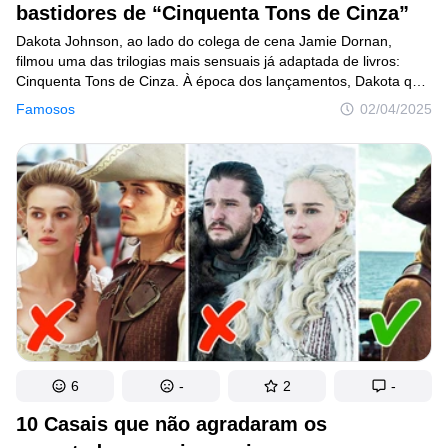
bastidores de “Cinquenta Tons de Cinza”
Lugares
Dakota Johnson, ao lado do colega de cena Jamie Dornan,
filmou uma das trilogias mais sensuais já adaptada de livros:
Humor
Cinquenta Tons de Cinza. À época dos lançamentos, Dakota quis
promover os filmes da maneira correta, por isso não podia falar
Famosos
02/04/2025
com sinceridade sobre sua experiência nos bastidores. Mas
recentemente, ela finalmente se abriu e revelou como era estar
Autores
do outro lado da tela.
Princípios Editoriais
Fale com a redação
Política de privacidade
Política de Direitos de Autor
Política de Cookies
Termos de Serviço
6
-
2
-
Mapa do site
10 Casais que não agradaram os
Consentimento de atualização