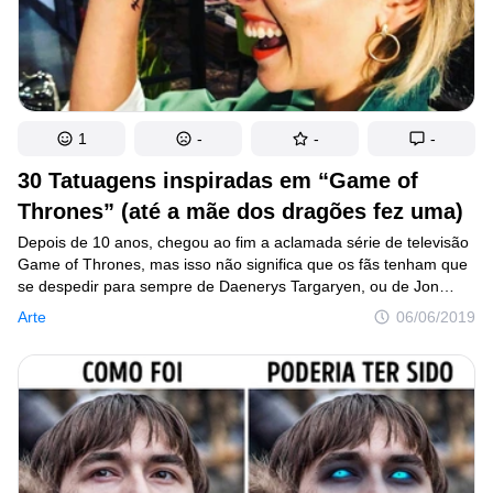
1
-
-
-
30 Tatuagens inspiradas em “Game of
Thrones” (até a mãe dos dragões fez uma)
Depois de 10 anos, chegou ao fim a aclamada série de televisão
Game of Thrones, mas isso não significa que os fãs tenham que
se despedir para sempre de Daenerys Targaryen, ou de Jon
Snow. Seguidores de todo o mundo decidiram homenagear essa
Arte
06/06/2019
produção, incorporando em sua pele diferentes frases
emblemáticas do programa, como Not today (“Hoje não”),
ou seus personagens em cenas icônicas. Até mesmo a mãe dos
dragões, Emilia Clarke, decidiu tatuar uma boa lembrança dessa
série. Não perca o bônus no final do post, que inclui uma data
muito importante para as irmãs Stark.