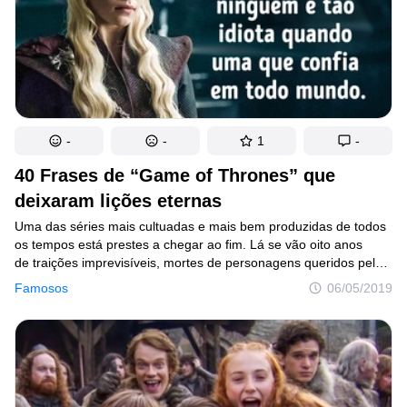
-
-
1
-
40 Frases de “Game of Thrones” que
deixaram lições eternas
Uma das séries mais cultuadas e mais bem produzidas de todos
os tempos está prestes a chegar ao fim. Lá se vão oito anos
de traições imprevisíveis, mortes de personagens queridos pelos
telespectadores e muitas surpresas. E até agora não sabemos
Famosos
06/05/2019
quem ficará com o Trono de Ferro.