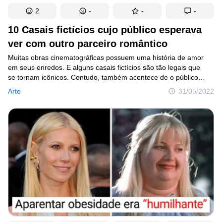
2
-
-
-
10 Casais fictícios cujo público esperava
ver com outro parceiro romântico
Muitas obras cinematográficas possuem uma história de amor
em seus enredos. E alguns casais fictícios são tão legais que
se tornam icônicos. Contudo, também acontece de o público
se simpatizar por um determinado par romântico, mas
Arte
31/05/2022
os cineastas decidiram por outro. Ou adaptaram a trama
romântica de um livro sem uma “química” entre os personagens
apaixonados.