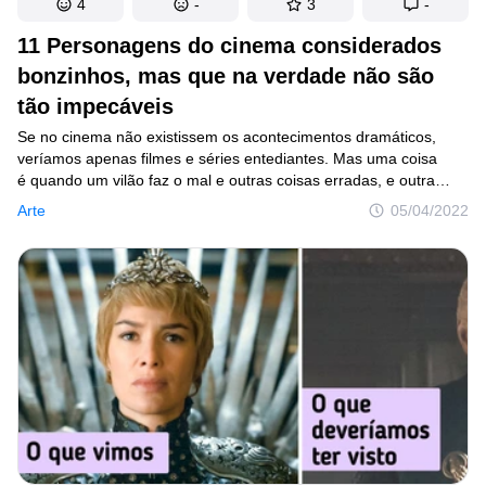
4
-
3
-
11 Personagens do cinema considerados
bonzinhos, mas que na verdade não são
tão impecáveis
Se no cinema não existissem os acontecimentos dramáticos,
veríamos apenas filmes e séries entediantes. Mas uma coisa
é quando um vilão faz o mal e outras coisas erradas, e outra
bem diferente quando os mocinhos acabam não sendo tão
Arte
05/04/2022
adoráveis.