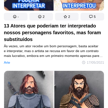
-
2
2
5
13 Atores que poderiam ter interpretado
nossos personagens favoritos, mas foram
substituídos
Às vezes, um ator recebe um bom personagem, basta aceitar
e interpretar, mas o artista se recusa em favor de um contrato
mais lucrativo, embora em um primeiro momento apenas pareça
ser. Foi assim com Téa Leoni que recusou o papel de Rachel,
Arte
17/05/2021
em Friends, e optou pela protagonista de outra série. Sua
escolha não foi a melhor, pois, o seriado que escolheu teve
apenas três temporadas, enquanto Friends durou dez.