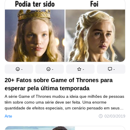
a outra. Os responsáveis pela produção têm a difícil tarefa
de criar algo ainda mais grandioso do que os espectadores
podem esperar. E não temos dúvidas de que eles irão conseguir!
-
-
-
-
20+ Fatos sobre Game of Thrones para
esperar pela última temporada
A série Game of Thrones mudou a ideia que milhões de pessoas
têm sobre como uma série deve ser feita. Uma enorme
quantidade de efeitos especiais, um cenário pensado em seus
mínimos detalhes, um elenco de tirar o fôlego e um ótimo roteiro
Arte
02/03/2019
são apenas algumas das muitas características que a definem
como um grande divisor de águas na história da televisão.