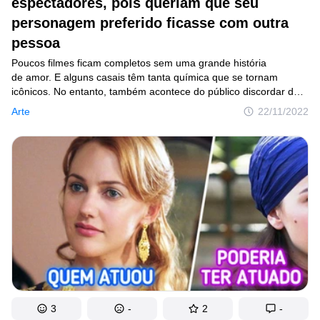
espectadores, pois queriam que seu
personagem preferido ficasse com outra
© 2014–2026
TheSoul Publishing
.
pessoa
Todos os direitos reservados. Todos os materiais deste site possuem
Direitos Autorais e não podem ser usados sem a devida autorização de
Poucos filmes ficam completos sem uma grande história
Incrível.club.
de amor. E alguns casais têm tanta química que se tornam
icônicos. No entanto, também acontece do público discordar dos
diretores e desejar outro destino amoroso para certos
Arte
22/11/2022
personagens. Ou mesmo de uma adaptação cinematográfica
de um livro não conseguir transportar a química entre os heróis
apaixonados para as telonas. Pensando nisso, decidimos
descobrir quais filmes e séries os espectadores gostariam de ter
visto o um final românitco diferente para seus personagens
prediletos.
3
-
2
-