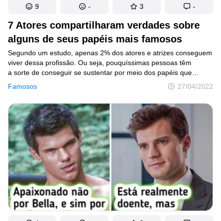
9
-
3
-
7 Atores compartilharam verdades sobre
alguns de seus papéis mais famosos
Segundo um estudo, apenas 2% dos atores e atrizes conseguem
viver dessa profissão. Ou seja, pouquíssimas pessoas têm
a sorte de conseguir se sustentar por meio dos papéis que
interpretam e de alcançar fama a partir de séries ou filmes
Famosos
27/04/2022
de sucesso. Mas existe outro aspecto sobre essa profissão que
nem sempre paramos para pensar e que a coloca em uma
posição bem menos glamorosa do que as pessoas imaginam.
Falamos dos muitos casos de atores que acabam odiando
alguns papéis que interpretam pelos sacrifícios que precisam
realizar para fazer o que os diretores querem.