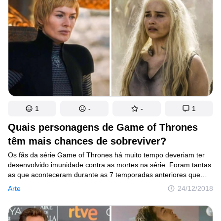
temporada chegará às telas em 14 de abril deste ano
e a esperamos ansiosamente!
1
-
-
1
Quais personagens de Game of Thrones
têm mais chances de sobreviver?
Os fãs da série Game of Thrones há muito tempo deveriam ter
desenvolvido imunidade contra as mortes na série. Foram tantas
as que aconteceram durante as 7 temporadas anteriores que
parece impossível contar todos os eventos fatais. Porém,
Arte
24/12/2018
cientistas australianos conseguiram não apenas contá-las, mas
confiaram nesses dados para fazer uma previsão para
os personagens que sobreviveram até agora no universo fictício