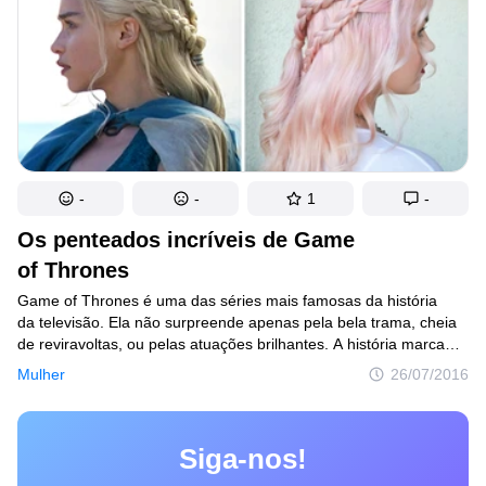
-
-
1
-
Os penteados incríveis de Game
of Thrones
Game of Thrones é uma das séries mais famosas da história
da televisão. Ela não surpreende apenas pela bela trama, cheia
de reviravoltas, ou pelas atuações brilhantes. A história marca
presença pela produção impecável que inclui cenários
Mulher
26/07/2016
impressionantes, figurinos impecáveis e penteados de deixar
qualquer um de boca aberta. Hoje, trazemos os penteados que
mais nos marcaram. Claro que as atrizes são lindas, mas
Siga-nos!
o trabalho da equipe de produção é impressionante e faz com
que elas fiquem ainda mais maravilhosas. Veja e tente fazer você