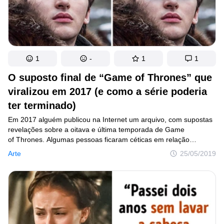
1
-
1
1
O suposto final de “Game of Thrones” que
viralizou em 2017 (e como a série poderia
ter terminado)
Em 2017 alguém publicou na Internet um arquivo, com supostas
revelações sobre a oitava e última temporada de Game
of Thrones. Algumas pessoas ficaram céticas em relação
ao assunto, mas muita gente adorou o que leu: para essa turma,
Arte
25/05/2019
o arquivo mostrava como o seriado deveria ter terminado.
Se o roteiro vazado era mesmo o original, podemos concluir que
os produtores foram obrigados a correr para reescrever tudo.
Talvez essa seja a explicação lógica para algumas das
inconsistências apresentadas na trama.