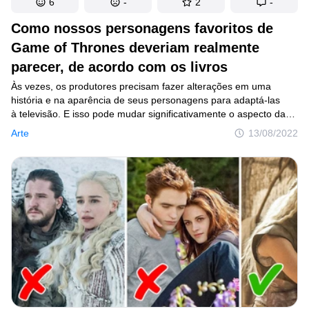
6
-
2
-
Como nossos personagens favoritos de
Game of Thrones deveriam realmente
parecer, de acordo com os livros
Às vezes, os produtores precisam fazer alterações em uma
história e na aparência de seus personagens para adaptá-las
à televisão. E isso pode mudar significativamente o aspecto das
pessoas que aparecem nos livros. Cada personagem de Game
Arte
13/08/2022
of Thrones tem uma descrição física própria, e a artista Anna
decidiu que seria divertido trazê-los à vida usando a Inteligência
Artificial do Imgur. Resolvemos então comparar as imagens
geradas pela rede neutra com os atores que as interpretaram.