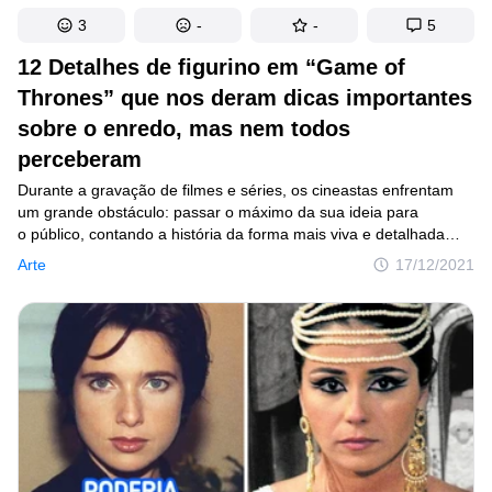
3
-
-
5
12 Detalhes de figurino em “Game of
Thrones” que nos deram dicas importantes
sobre o enredo, mas nem todos
perceberam
Durante a gravação de filmes e séries, os cineastas enfrentam
um grande obstáculo: passar o máximo da sua ideia para
o público, contando a história da forma mais viva e detalhada
possível. Para atingir esse objetivo, muitas vezes, diretores
Arte
17/12/2021
recorrem não só aos diálogos e à atuação, mas também à cor,
à luz, à música, ao ambiente e, é claro, ao figurino dos
personagens.