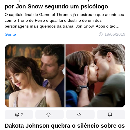
por Jon Snow segundo um psicólogo
Criatividade
O capítulo final de Game of Thrones já mostrou o que aconteceu
Casa
com o Trono de Ferro e qual foi o destino de um dos
personagens mais queridos da trama: Jon Snow. Após o tão
Invenções
esperado fim da saga escrita originalmente por George R. R.
Gente
19/05/2019
Martin, os fãs continuam discutindo se aquilo que foi reservado
Design
ao personagem foi justo ou não, mas uma coisa é certa: Snow
apresentou, no decorrer do seriado, 9 qualidades de um líder
Receitas
consciente de seus deveres. É isso que revela a análise
Arte
do psicólogo Martín Reynoso, realizada sobre o personagem
vivido por Kit Harington.
Saúde
Admiração
Animais
Fotografia
2
-
-
-
Famosos
Dakota Johnson quebra o silêncio sobre os
Curiosidades