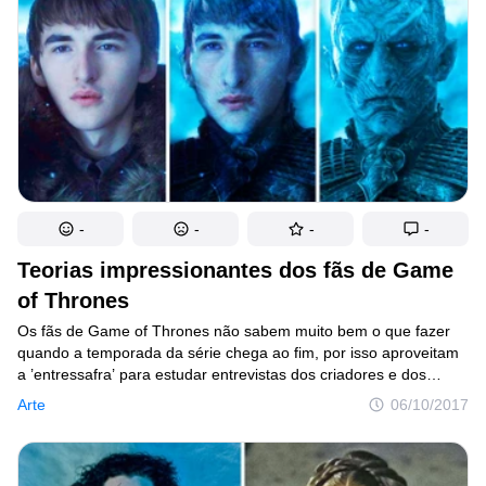
Confira 12 personagens da série com seus parceiros na vida
real. Alguns estão casados, outros não, mas todos parecem
muito felizes.
-
-
-
-
Teorias impressionantes dos fãs de Game
of Thrones
Os fãs de Game of Thrones não sabem muito bem o que fazer
quando a temporada da série chega ao fim, por isso aproveitam
a ’entressafra’ para estudar entrevistas dos criadores e dos
atores e, assim, propor teorias sobre como a história irá acabar.
Arte
06/10/2017
Escolhemos as mais interessantes. Se você ainda não viu e não
gosta de spoilers, pare agora mesmo.