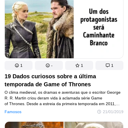
Graças a tudo isso, a adaptação para a televisão dos livros
de George R. R. Martin ficou tão popular. Outro fato que confirma
a febre da série é que o teaser de dois minutos da oitava
temporada, liberado pelo canal HBO, já foi visto por mais
de 25 milhões de pessoas. Ou seja, são muitos os fatores que
devem ser considerados quando tentamos entender o fenômeno
que é essa série.
1
-
1
1
19 Dados curiosos sobre a última
temporada de Game of Thrones
O clima medieval, os dramas e aventuras que o escritor George
R. R. Martin criou deram vida à aclamada série Game
of Thrones. Desde a estreia da primeira temporada em 2011,
a história teve um sucesso indiscutível e vem se fortalecendo
Famosos
21/01/2019
com milhões de fãs ao redor de todo o mundo. Em 2014,
transformou-se na série mais vista do canal HBO e a mais
premiada na história do Emmy. A última e mais esperada