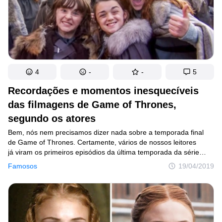
4
-
-
5
Recordações e momentos inesquecíveis
das filmagens de Game of Thrones,
segundo os atores
Bem, nós nem precisamos dizer nada sobre a temporada final
de Game of Thrones. Certamente, vários de nossos leitores
já viram os primeiros episódios da última temporada da série
e estão esperando ansiosamente os demais. Não se preocupe,
Famosos
19/04/2019
nós garantimos que você não verá nenhum spoiler por aqui. Pelo
contrário. Em vez de comentar teorias que pretendem prever
o futuro da trama, nós preferimos mergulhar no passado. Mais
precisamente nas lembranças dos atores.