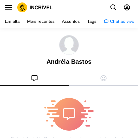
Em alta
Mais recentes
Assuntos
Tags
Chat ao vivo
Inspiração
Psicologia
Andréia Bastos
Dicas
Mulher
Relacionamento
Histórias
Crianças
Gente
Testes