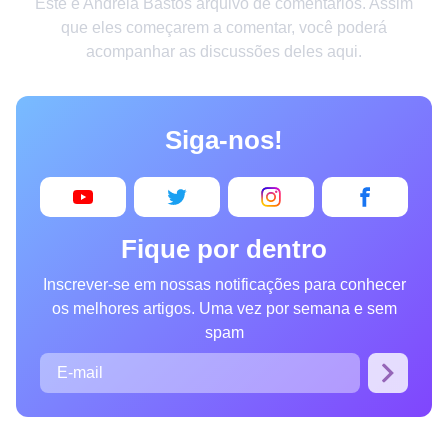
Este é Andréia Bastos arquivo de comentários. Assim
Criatividade
que eles começarem a comentar, você poderá
acompanhar as discussões deles aqui.
Casa
Invenções
Siga-nos!
Design
Receitas
Arte
Fique por dentro
Saúde
Inscrever-se em nossas notificações para conhecer
Admiração
os melhores artigos. Uma vez por semana e sem
Animais
spam
Fotografia
Famosos
Curiosidades