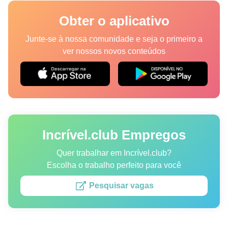
Lugares
Obter o aplicativo
Humor
Junte-se à nossa comunidade e seja o primeiro a
ver nossos novos conteúdos
Autores
Princípios Editoriais
Fale com a redação
Incrível.club Empregos
Política de privacidade
Política de Direitos de Autor
Quer trabalhar em Incrível.club?
Escolha o trabalho perfeito para você
Política de Cookies
Pesquisar vagas
Termos de Serviço
Mapa do site
Consentimento de atualização