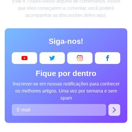
Este é Thales Aleixo arquivo de comentários. Assim
Criatividade
que eles começarem a comentar, você poderá
acompanhar as discussões deles aqui.
Casa
Invenções
Siga-nos!
Design
Receitas
Arte
Fique por dentro
Saúde
Inscrever-se em nossas notificações para conhecer
Admiração
os melhores artigos. Uma vez por semana e sem
Animais
spam
Fotografia
Famosos
Curiosidades