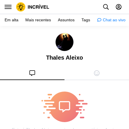
Em alta
Mais recentes
Assuntos
Tags
Chat ao vivo
Inspiração
Psicologia
Thales Aleixo
Dicas
Mulher
Relacionamento
Histórias
Crianças
Gente
Testes