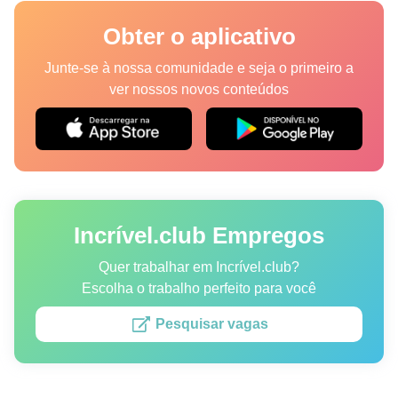
Lugares
Obter o aplicativo
Humor
Junte-se à nossa comunidade e seja o primeiro a
ver nossos novos conteúdos
Autores
Princípios Editoriais
Fale com a redação
Incrível.club Empregos
Política de privacidade
Política de Direitos de Autor
Quer trabalhar em Incrível.club?
Escolha o trabalho perfeito para você
Política de Cookies
Pesquisar vagas
Termos de Serviço
Mapa do site
Consentimento de atualização