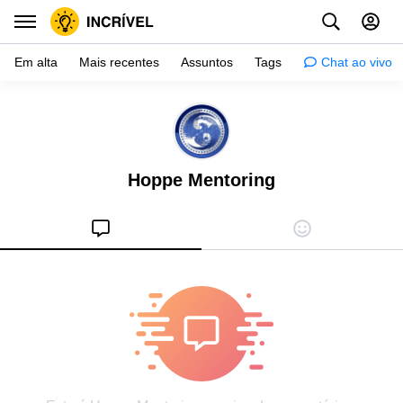
Em alta
Mais recentes
Assuntos
Tags
Chat ao vivo
Inspiração
Psicologia
Hoppe Mentoring
Dicas
Mulher
Relacionamento
Histórias
Crianças
Gente
Testes