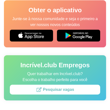
Lugares
Obter o aplicativo
Humor
Junte-se à nossa comunidade e seja o primeiro a
ver nossos novos conteúdos
Autores
Princípios Editoriais
Fale com a redação
Incrível.club Empregos
Política de privacidade
Política de Direitos de Autor
Quer trabalhar em Incrível.club?
Escolha o trabalho perfeito para você
Política de Cookies
Pesquisar vagas
Termos de Serviço
Mapa do site
Consentimento de atualização