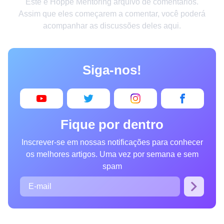
Este é Hoppe Mentoring arquivo de comentários.
Criatividade
Assim que eles começarem a comentar, você poderá
acompanhar as discussões deles aqui.
Casa
Invenções
Siga-nos!
Design
Receitas
Arte
Fique por dentro
Saúde
Inscrever-se em nossas notificações para conhecer
Admiração
os melhores artigos. Uma vez por semana e sem
Animais
spam
Fotografia
Famosos
Curiosidades