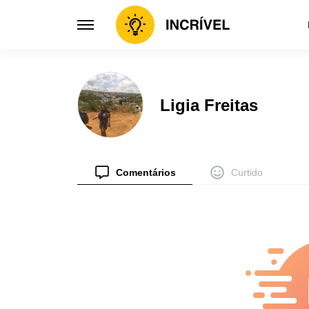
Inspiração
Criatividad
Ligia Freitas
Psicologia
Casa
Entendendo a mente
Criatividad
Dicas
Invenç
Dicas valiosas
Ideias inov
Comentários
Curtido
Mulher
Design
Celebrar a mulher
Design e cri
Relacionamento
Receit
Amor e relacionamentos
Sabores del
Histórias
Arte
Histórias inspiradoras
Expressões a
Crianças
Saúde