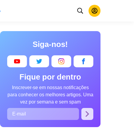
o
Siga-nos!
Fique por dentro
Inscrever-se em nossas notificações
para conhecer os melhores artigos. Uma
vez por semana e sem spam