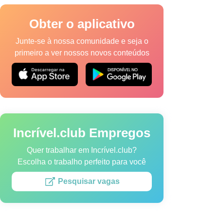
Obter o aplicativo
Junte-se à nossa comunidade e seja o
primeiro a ver nossos novos conteúdos
a de Cookies
Termos de Serviço
Mapa do site
Incrível.club Empregos
vel.club.
Quer trabalhar em Incrível.club?
Escolha o trabalho perfeito para você
Pesquisar vagas