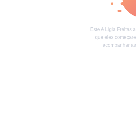
Mundo das crianças
Bem-estar e
Gente
Gente incrível
Testes
Este é Ligia Freitas 
Testes e diversão
que eles começare
acompanhar as 
Autores
Princípios Editoriais
Fale com a redaç
Consentimento de atualização
© 2014–2026
TheSoul Publishing
.
Todos os direitos reservados. Todos os materiais deste site 