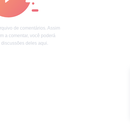
 saúde
Diversão garantida
arquivo de comentários. Assim
m a comentar, você poderá
discussões deles aqui.
ão
Política de privacidade
Política de Direitos de Autor
Polític
possuem Direitos Autorais e não podem ser usados sem a devida autorização de Incrí