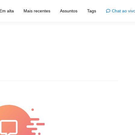
Em alta
Mais recentes
Assuntos
Tags
Chat ao viv
e
Admiração
Animais
e em casa
Admiração pelos animais
ões
Fotografia
adoras
Olhar fotográfico
Famosos
atividade
Curiosidades sobre famosos
as
Curiosidades
iciosos
Descobertas surpreendentes
Lugares
rtísticas
Lugares inspiradores
Humor