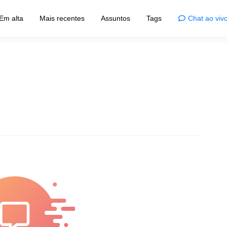
Em alta
Mais recentes
Assuntos
Tags
Chat ao viv
e
Admiração
Animais
e em casa
Admiração pelos animais
ões
Fotografia
adoras
Olhar fotográfico
Famosos
atividade
Curiosidades sobre famosos
as
Curiosidades
iciosos
Descobertas surpreendentes
Lugares
rtísticas
Lugares inspiradores
Humor