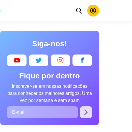
o
Siga-nos!
Fique por dentro
Inscrever-se em nossas notificações
para conhecer os melhores artigos. Uma
vez por semana e sem spam