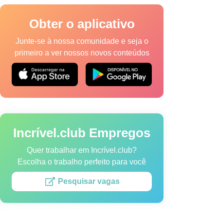
Obter o aplicativo
Junte-se à nossa comunidade e seja o
primeiro a ver nossos novos conteúdos
a de Cookies
Termos de Serviço
Mapa do site
Incrível.club Empregos
vel.club.
Quer trabalhar em Incrível.club?
Escolha o trabalho perfeito para você
Pesquisar vagas