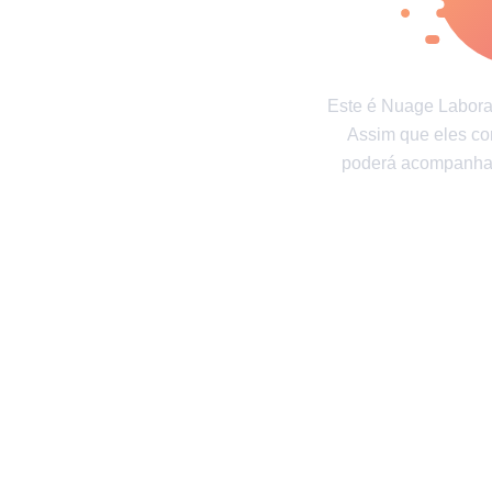
Mundo das crianças
Bem-estar e
Gente
Gente incrível
Testes
Este é Nuage Laborat
Testes e diversão
Assim que eles c
poderá acompanhar
Autores
Princípios Editoriais
Fale com a redaç
Consentimento de atualização
© 2014–2026
TheSoul Publishing
.
Todos os direitos reservados. Todos os materiais deste site 