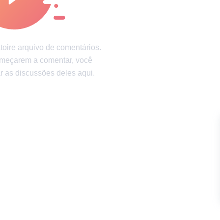
 saúde
Diversão garantida
oire arquivo de comentários.
omeçarem a comentar, você
 as discussões deles aqui.
ão
Política de privacidade
Política de Direitos de Autor
Polític
possuem Direitos Autorais e não podem ser usados sem a devida autorização de Incrí