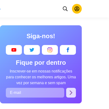
o
Siga-nos!
Fique por dentro
Inscrever-se em nossas notificações
para conhecer os melhores artigos. Uma
vez por semana e sem spam