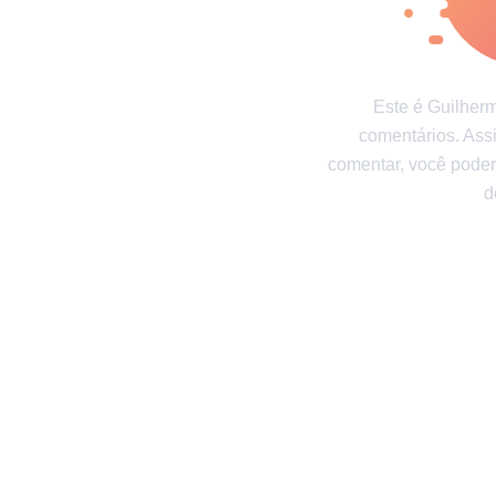
Mundo das crianças
Bem-estar e
Gente
Gente incrível
Testes
Este é Guilher
Testes e diversão
comentários. As
comentar, você pode
d
Autores
Princípios Editoriais
Fale com a redaç
Consentimento de atualização
© 2014–2026
TheSoul Publishing
.
Todos os direitos reservados. Todos os materiais deste site 