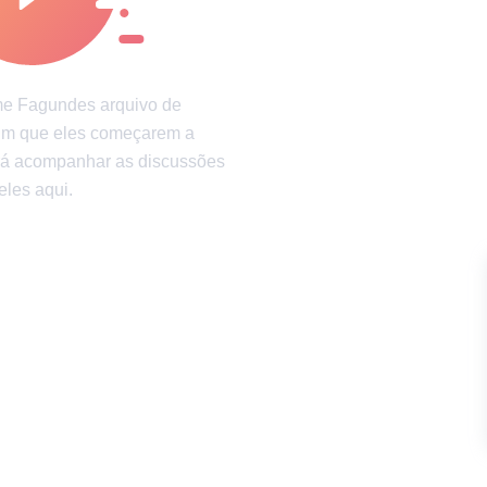
 saúde
Diversão garantida
me Fagundes arquivo de
sim que eles começarem a
rá acompanhar as discussões
eles aqui.
ão
Política de privacidade
Política de Direitos de Autor
Polític
possuem Direitos Autorais e não podem ser usados sem a devida autorização de Incrí