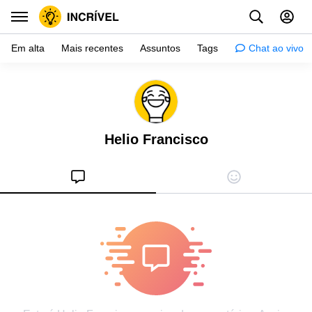
Em alta
Mais recentes
Assuntos
Tags
Chat ao vivo
Inspiração
Psicologia
Helio Francisco
Dicas
Mulher
Relacionamento
Histórias
Crianças
Gente
Testes