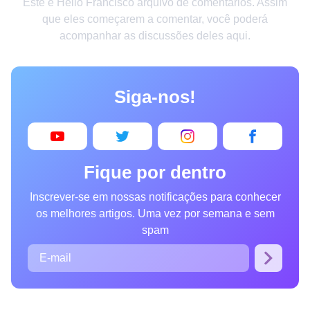
Este é Helio Francisco arquivo de comentários. Assim
Criatividade
que eles começarem a comentar, você poderá
acompanhar as discussões deles aqui.
Casa
Invenções
Siga-nos!
Design
Receitas
Arte
Fique por dentro
Saúde
Inscrever-se em nossas notificações para conhecer
Admiração
os melhores artigos. Uma vez por semana e sem
Animais
spam
Fotografia
Famosos
Curiosidades