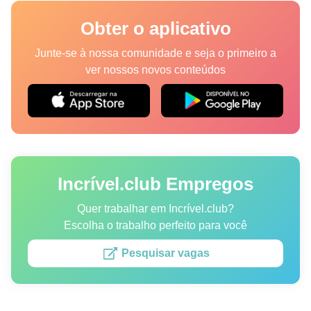
Lugares
Obter o aplicativo
Humor
Junte-se à nossa comunidade e seja o primeiro a
ver nossos novos conteúdos
Autores
Princípios Editoriais
Fale com a redação
Incrível.club Empregos
Política de privacidade
Política de Direitos de Autor
Quer trabalhar em Incrível.club?
Escolha o trabalho perfeito para você
Política de Cookies
Pesquisar vagas
Termos de Serviço
Mapa do site
Consentimento de atualização