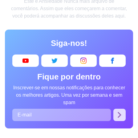
Este é Ansiedade Nunca mais arquivo de
Criatividade
comentários. Assim que eles começarem a comentar,
você poderá acompanhar as discussões deles aqui.
Casa
Invenções
Siga-nos!
Design
Receitas
Arte
Fique por dentro
Saúde
Inscrever-se em nossas notificações para conhecer
Admiração
os melhores artigos. Uma vez por semana e sem
Animais
spam
Fotografia
Famosos
Curiosidades