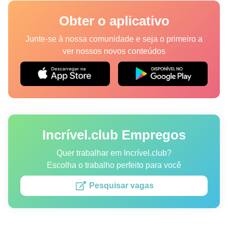
Lugares
Obter o aplicativo
Humor
Junte-se à nossa comunidade e seja o primeiro a
ver nossos novos conteúdos
Autores
Princípios Editoriais
Fale com a redação
Incrível.club Empregos
Política de privacidade
Política de Direitos de Autor
Quer trabalhar em Incrível.club?
Escolha o trabalho perfeito para você
Política de Cookies
Pesquisar vagas
Termos de Serviço
Mapa do site
Consentimento de atualização