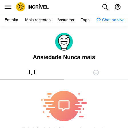
Em alta
Mais recentes
Assuntos
Tags
Chat ao vivo
Inspiração
Psicologia
Ansiedade Nunca mais
Dicas
Mulher
Relacionamento
Histórias
Crianças
Gente
Testes