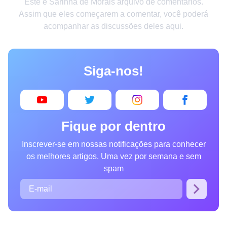
Este é Sarinha de Morais arquivo de comentários.
Criatividade
Assim que eles começarem a comentar, você poderá
acompanhar as discussões deles aqui.
Casa
Invenções
Siga-nos!
Design
Receitas
Arte
Fique por dentro
Saúde
Inscrever-se em nossas notificações para conhecer
Admiração
os melhores artigos. Uma vez por semana e sem
Animais
spam
Fotografia
Famosos
Curiosidades