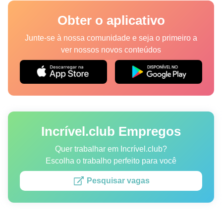
Lugares
Obter o aplicativo
Humor
Junte-se à nossa comunidade e seja o primeiro a
ver nossos novos conteúdos
Autores
Princípios Editoriais
Fale com a redação
Incrível.club Empregos
Política de privacidade
Política de Direitos de Autor
Quer trabalhar em Incrível.club?
Escolha o trabalho perfeito para você
Política de Cookies
Pesquisar vagas
Termos de Serviço
Mapa do site
Consentimento de atualização