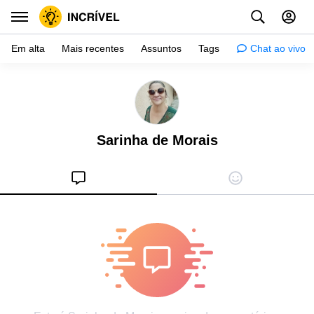
Em alta
Mais recentes
Assuntos
Tags
Chat ao vivo
Inspiração
Psicologia
Sarinha de Morais
Dicas
Mulher
Relacionamento
Histórias
Crianças
Gente
Testes