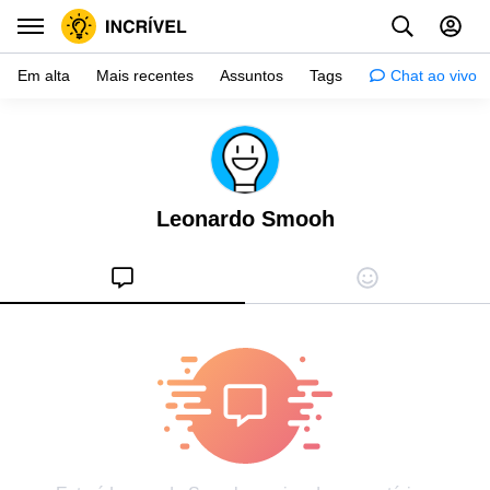
Em alta
Mais recentes
Assuntos
Tags
Chat ao vivo
Inspiração
Psicologia
Leonardo Smooh
Dicas
Mulher
Relacionamento
Histórias
Crianças
Gente
Testes