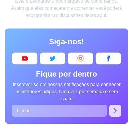
Este é Leonardo Smooh arquivo de comentários.
Criatividade
Assim que eles começarem a comentar, você poderá
acompanhar as discussões deles aqui.
Casa
Invenções
Siga-nos!
Design
Receitas
Arte
Fique por dentro
Saúde
Inscrever-se em nossas notificações para conhecer
Admiração
os melhores artigos. Uma vez por semana e sem
Animais
spam
Fotografia
Famosos
Curiosidades