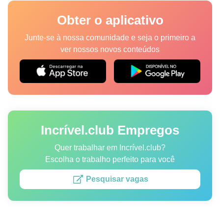
Lugares
Obter o aplicativo
Humor
Junte-se à nossa comunidade e seja o primeiro a
ver nossos novos conteúdos
Autores
Princípios Editoriais
Fale com a redação
Incrível.club Empregos
Política de privacidade
Política de Direitos de Autor
Quer trabalhar em Incrível.club?
Escolha o trabalho perfeito para você
Política de Cookies
Pesquisar vagas
Termos de Serviço
Mapa do site
Consentimento de atualização