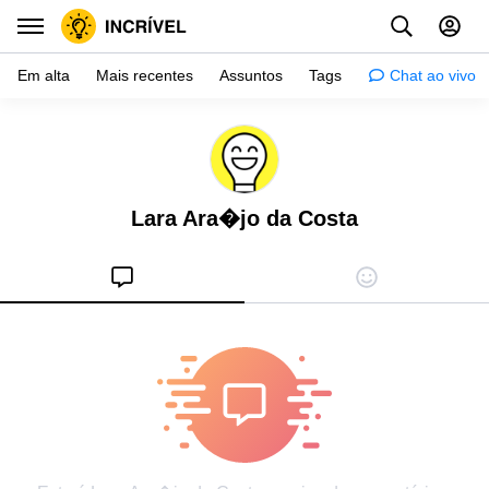
Em alta
Mais recentes
Assuntos
Tags
Chat ao vivo
Inspiração
Psicologia
Lara Ara�jo da Costa
Dicas
Mulher
Relacionamento
Histórias
Crianças
Gente
Testes