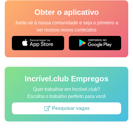
Lugares
Obter o aplicativo
Humor
Junte-se à nossa comunidade e seja o primeiro a
ver nossos novos conteúdos
Autores
Princípios Editoriais
Fale com a redação
Incrível.club Empregos
Política de privacidade
Política de Direitos de Autor
Quer trabalhar em Incrível.club?
Escolha o trabalho perfeito para você
Política de Cookies
Pesquisar vagas
Termos de Serviço
Mapa do site
Consentimento de atualização