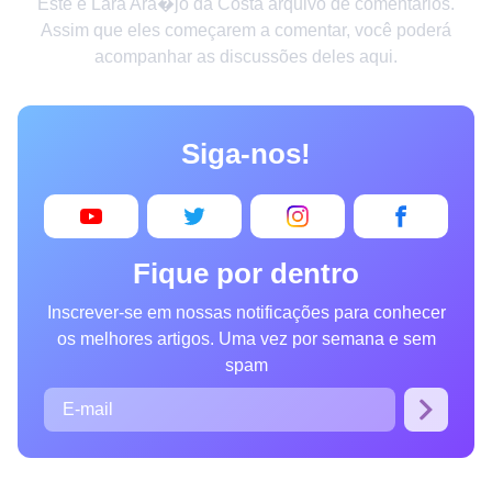
Este é Lara Ara�jo da Costa arquivo de comentários.
Criatividade
Assim que eles começarem a comentar, você poderá
acompanhar as discussões deles aqui.
Casa
Invenções
Siga-nos!
Design
Receitas
Arte
Fique por dentro
Saúde
Inscrever-se em nossas notificações para conhecer
Admiração
os melhores artigos. Uma vez por semana e sem
Animais
spam
Fotografia
Famosos
Curiosidades