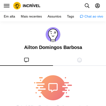
Em alta
Mais recentes
Assuntos
Tags
Chat ao vivo
Inspiração
Psicologia
Ailton Domingos Barbosa
Dicas
Mulher
Relacionamento
Histórias
Crianças
Gente
Testes