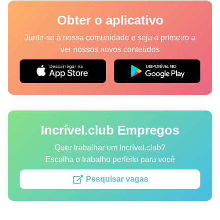
Lugares
Obter o aplicativo
Humor
Junte-se à nossa comunidade e seja o primeiro a
ver nossos novos conteúdos
Autores
Princípios Editoriais
Fale com a redação
Incrível.club Empregos
Política de privacidade
Política de Direitos de Autor
Quer trabalhar em Incrível.club?
Escolha o trabalho perfeito para você
Política de Cookies
Pesquisar vagas
Termos de Serviço
Mapa do site
Consentimento de atualização