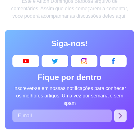
Este é Ailton Domingos Barbosa arquivo de
Criatividade
comentários. Assim que eles começarem a comentar,
você poderá acompanhar as discussões deles aqui.
Casa
Invenções
Siga-nos!
Design
Receitas
Arte
Fique por dentro
Saúde
Inscrever-se em nossas notificações para conhecer
Admiração
os melhores artigos. Uma vez por semana e sem
Animais
spam
Fotografia
Famosos
Curiosidades