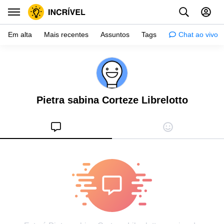
Em alta
Mais recentes
Assuntos
Tags
Chat ao vivo
Inspiração
Psicologia
Pietra sabina Corteze Librelotto
Dicas
Mulher
Relacionamento
Histórias
Crianças
Gente
Testes