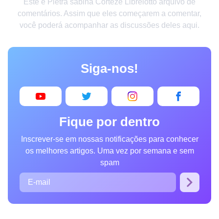
Este é Pietra sabina Corteze Librelotto arquivo de
Criatividade
comentários. Assim que eles começarem a comentar,
você poderá acompanhar as discussões deles aqui.
Casa
Invenções
Siga-nos!
Design
Receitas
Arte
Fique por dentro
Saúde
Inscrever-se em nossas notificações para conhecer
Admiração
os melhores artigos. Uma vez por semana e sem
Animais
spam
Fotografia
Famosos
Curiosidades