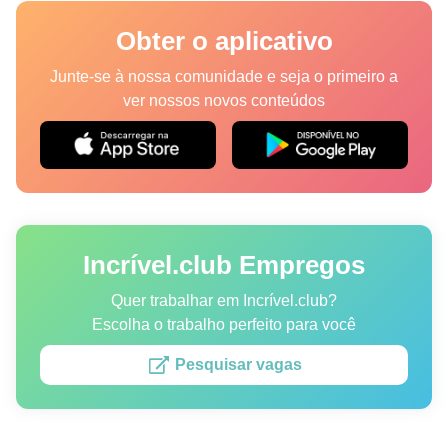
Lugares
Obter o aplicativo
Humor
Junte-se à nossa comunidade e seja o primeiro a
ver nossos novos conteúdos
Autores
Princípios Editoriais
Fale com a redação
Incrível.club Empregos
Política de privacidade
Política de Direitos de Autor
Quer trabalhar em Incrível.club?
Escolha o trabalho perfeito para você
Política de Cookies
Pesquisar vagas
Termos de Serviço
Mapa do site
Consentimento de atualização