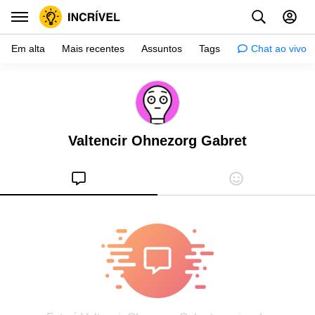
Em alta
Mais recentes
Assuntos
Tags
Chat ao vivo
Inspiração
Psicologia
Valtencir Ohnezorg Gabret
Dicas
Mulher
Relacionamento
Histórias
Crianças
Gente
Testes