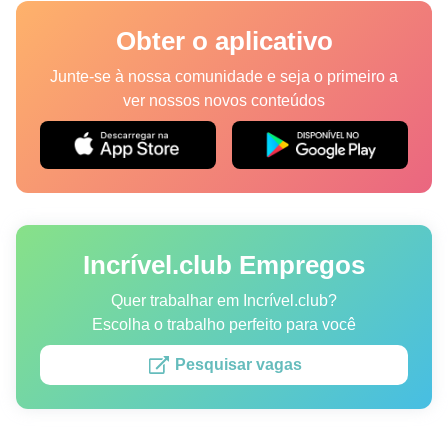
Lugares
Obter o aplicativo
Humor
Junte-se à nossa comunidade e seja o primeiro a
ver nossos novos conteúdos
Autores
Princípios Editoriais
Fale com a redação
Incrível.club Empregos
Política de privacidade
Política de Direitos de Autor
Quer trabalhar em Incrível.club?
Escolha o trabalho perfeito para você
Política de Cookies
Pesquisar vagas
Termos de Serviço
Mapa do site
Consentimento de atualização