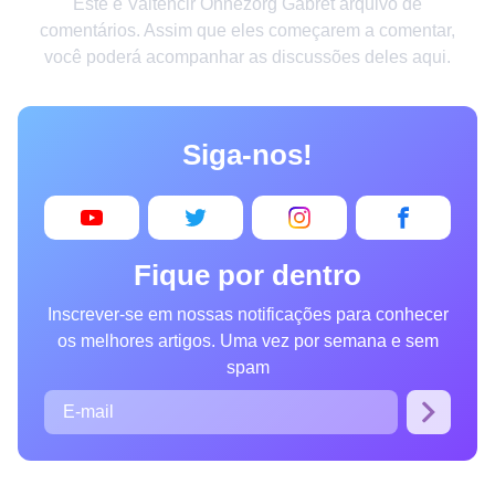
Este é Valtencir Ohnezorg Gabret arquivo de
Criatividade
comentários. Assim que eles começarem a comentar,
você poderá acompanhar as discussões deles aqui.
Casa
Invenções
Siga-nos!
Design
Receitas
Arte
Fique por dentro
Saúde
Inscrever-se em nossas notificações para conhecer
Admiração
os melhores artigos. Uma vez por semana e sem
Animais
spam
Fotografia
Famosos
Curiosidades