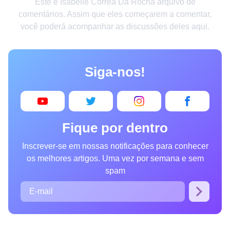
Este é Isabelle Correa Da Rocha arquivo de
Criatividade
comentários. Assim que eles começarem a comentar,
você poderá acompanhar as discussões deles aqui.
Casa
Invenções
Siga-nos!
Design
Receitas
Arte
Fique por dentro
Saúde
Inscrever-se em nossas notificações para conhecer
Admiração
os melhores artigos. Uma vez por semana e sem
Animais
spam
Fotografia
Famosos
Curiosidades