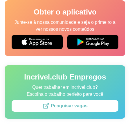
Lugares
Obter o aplicativo
Humor
Junte-se à nossa comunidade e seja o primeiro a
ver nossos novos conteúdos
Autores
Princípios Editoriais
Fale com a redação
Incrível.club Empregos
Política de privacidade
Política de Direitos de Autor
Quer trabalhar em Incrível.club?
Escolha o trabalho perfeito para você
Política de Cookies
Pesquisar vagas
Termos de Serviço
Mapa do site
Consentimento de atualização