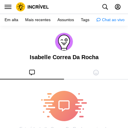
Em alta
Mais recentes
Assuntos
Tags
Chat ao vivo
Inspiração
Psicologia
Isabelle Correa Da Rocha
Dicas
Mulher
Relacionamento
Histórias
Crianças
Gente
Testes