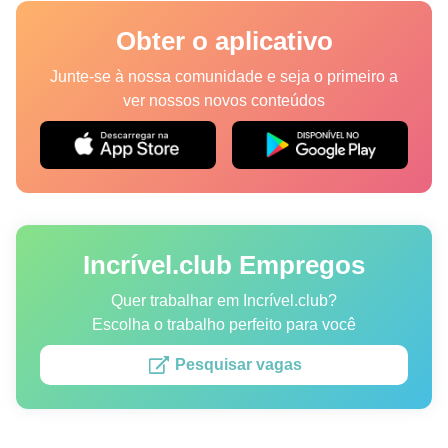
Lugares
Obter o aplicativo
Humor
Junte-se à nossa comunidade e seja o primeiro a
ver nossos novos conteúdos
Autores
Princípios Editoriais
Fale com a redação
Incrível.club Empregos
Política de privacidade
Política de Direitos de Autor
Quer trabalhar em Incrível.club?
Escolha o trabalho perfeito para você
Política de Cookies
Pesquisar vagas
Termos de Serviço
Mapa do site
Consentimento de atualização