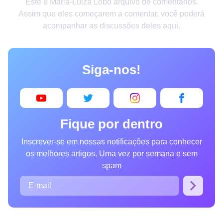
Este é Maria-Luiza Lobo arquivo de comentários.
Criatividade
Assim que eles começarem a comentar, você poderá
acompanhar as discussões deles aqui.
Casa
Invenções
Siga-nos!
Design
Receitas
Arte
Fique por dentro
Saúde
Inscrever-se em nossas notificações para conhecer
Admiração
os melhores artigos. Uma vez por semana e sem
Animais
spam
Fotografia
Famosos
Curiosidades