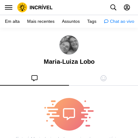
Em alta
Mais recentes
Assuntos
Tags
Chat ao vivo
Inspiração
Psicologia
Maria-Luiza Lobo
Dicas
Mulher
Relacionamento
Histórias
Crianças
Gente
Testes