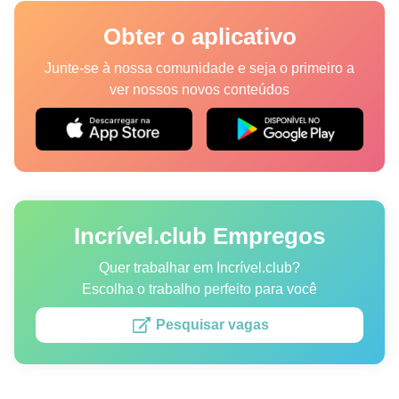
Lugares
Obter o aplicativo
Humor
Junte-se à nossa comunidade e seja o primeiro a
ver nossos novos conteúdos
Autores
Princípios Editoriais
Fale com a redação
Incrível.club Empregos
Política de privacidade
Política de Direitos de Autor
Quer trabalhar em Incrível.club?
Escolha o trabalho perfeito para você
Política de Cookies
Pesquisar vagas
Termos de Serviço
Mapa do site
Consentimento de atualização