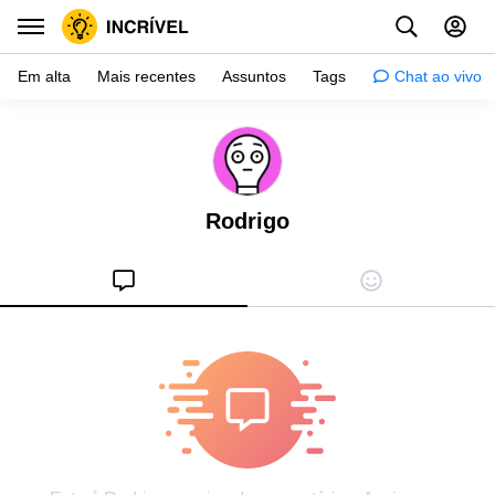
Em alta
Mais recentes
Assuntos
Tags
Chat ao vivo
Inspiração
Psicologia
Rodrigo
Dicas
Mulher
Relacionamento
Histórias
Crianças
Gente
Testes