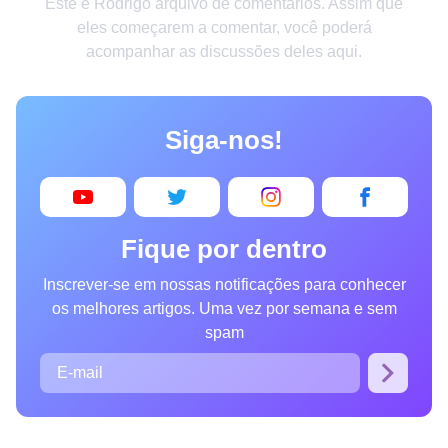
Este é Rodrigo arquivo de comentários. Assim que
Criatividade
eles começarem a comentar, você poderá
acompanhar as discussões deles aqui.
Casa
Invenções
Siga-nos!
Design
Receitas
Arte
Fique por dentro
Saúde
Inscrever-se em nossas notificações para conhecer
Admiração
os melhores artigos. Uma vez por semana e sem
Animais
spam
Fotografia
Famosos
Curiosidades