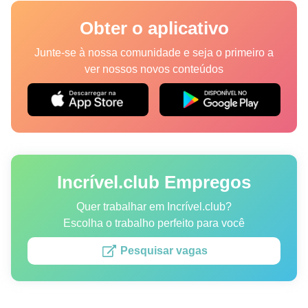
Lugares
Obter o aplicativo
Humor
Junte-se à nossa comunidade e seja o primeiro a
ver nossos novos conteúdos
Autores
Princípios Editoriais
Fale com a redação
Incrível.club Empregos
Política de privacidade
Política de Direitos de Autor
Quer trabalhar em Incrível.club?
Escolha o trabalho perfeito para você
Política de Cookies
Pesquisar vagas
Termos de Serviço
Mapa do site
Consentimento de atualização