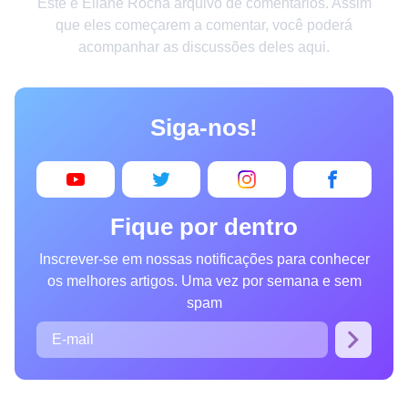
Este é Eliane Rocha arquivo de comentários. Assim
Criatividade
que eles começarem a comentar, você poderá
acompanhar as discussões deles aqui.
Casa
Invenções
Siga-nos!
Design
Receitas
Arte
Fique por dentro
Saúde
Inscrever-se em nossas notificações para conhecer
Admiração
os melhores artigos. Uma vez por semana e sem
Animais
spam
Fotografia
Famosos
Curiosidades