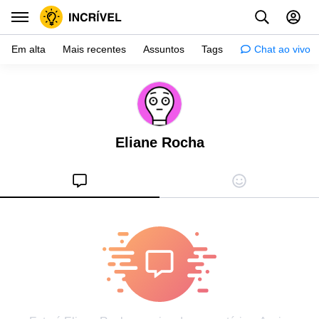
Em alta
Mais recentes
Assuntos
Tags
Chat ao vivo
Inspiração
Psicologia
Eliane Rocha
Dicas
Mulher
Relacionamento
Histórias
Crianças
Gente
Testes