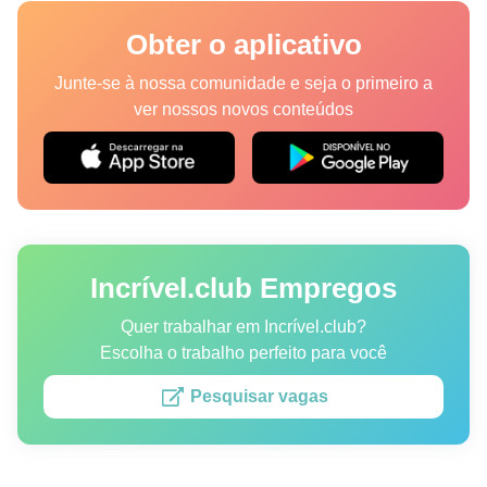
Lugares
Obter o aplicativo
Humor
Junte-se à nossa comunidade e seja o primeiro a
ver nossos novos conteúdos
Autores
Princípios Editoriais
Fale com a redação
Incrível.club Empregos
Política de privacidade
Política de Direitos de Autor
Quer trabalhar em Incrível.club?
Escolha o trabalho perfeito para você
Política de Cookies
Pesquisar vagas
Termos de Serviço
Mapa do site
Consentimento de atualização