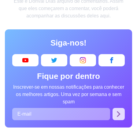
Este é Dorival Dias arquivo de comentários. Assim
Criatividade
que eles começarem a comentar, você poderá
acompanhar as discussões deles aqui.
Casa
Invenções
Siga-nos!
Design
Receitas
Arte
Fique por dentro
Saúde
Inscrever-se em nossas notificações para conhecer
Admiração
os melhores artigos. Uma vez por semana e sem
Animais
spam
Fotografia
Famosos
Curiosidades