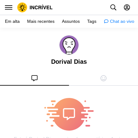
Em alta
Mais recentes
Assuntos
Tags
Chat ao vivo
Inspiração
Psicologia
Dorival Dias
Dicas
Mulher
Relacionamento
Histórias
Crianças
Gente
Testes