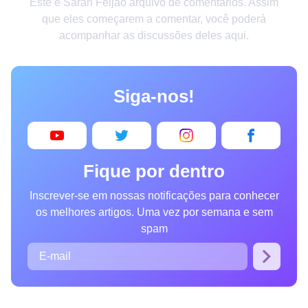
Este é Sarah Feijão arquivo de comentários. Assim
Criatividade
que eles começarem a comentar, você poderá
acompanhar as discussões deles aqui.
Casa
Invenções
Siga-nos!
Design
Receitas
Arte
Fique por dentro
Saúde
Inscrever-se em nossas notificações para conhecer
Admiração
os melhores artigos. Uma vez por semana e sem
Animais
spam
Fotografia
Famosos
Curiosidades