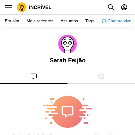
Em alta
Mais recentes
Assuntos
Tags
Chat ao vivo
Inspiração
Psicologia
Sarah Feijão
Dicas
Mulher
Relacionamento
Histórias
Crianças
Gente
Testes