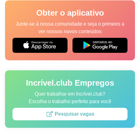
Lugares
Obter o aplicativo
Humor
Junte-se à nossa comunidade e seja o primeiro a
ver nossos novos conteúdos
Autores
Princípios Editoriais
Fale com a redação
Incrível.club Empregos
Política de privacidade
Política de Direitos de Autor
Quer trabalhar em Incrível.club?
Escolha o trabalho perfeito para você
Política de Cookies
Pesquisar vagas
Termos de Serviço
Mapa do site
Consentimento de atualização