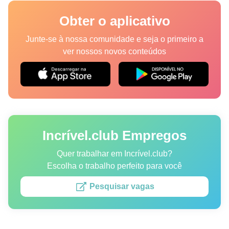
Lugares
Obter o aplicativo
Humor
Junte-se à nossa comunidade e seja o primeiro a
ver nossos novos conteúdos
Autores
Princípios Editoriais
Fale com a redação
Incrível.club Empregos
Política de privacidade
Política de Direitos de Autor
Quer trabalhar em Incrível.club?
Escolha o trabalho perfeito para você
Política de Cookies
Pesquisar vagas
Termos de Serviço
Mapa do site
Consentimento de atualização