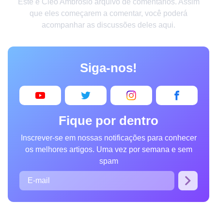
Este é Cleo Ambrosio arquivo de comentários. Assim
Criatividade
que eles começarem a comentar, você poderá
acompanhar as discussões deles aqui.
Casa
Invenções
Siga-nos!
Design
Receitas
Arte
Fique por dentro
Saúde
Inscrever-se em nossas notificações para conhecer
Admiração
os melhores artigos. Uma vez por semana e sem
Animais
spam
Fotografia
Famosos
Curiosidades