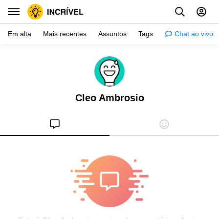
Em alta
Mais recentes
Assuntos
Tags
Chat ao vivo
Inspiração
Psicologia
Cleo Ambrosio
Dicas
Mulher
Relacionamento
Histórias
Crianças
Gente
Testes