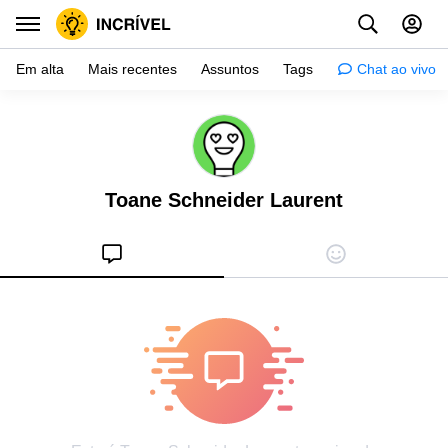
Em alta
Mais recentes
Assuntos
Tags
Chat ao vivo
Inspiração
Psicologia
Toane Schneider Laurent
Dicas
Mulher
Relacionamento
Histórias
Crianças
Gente
Testes