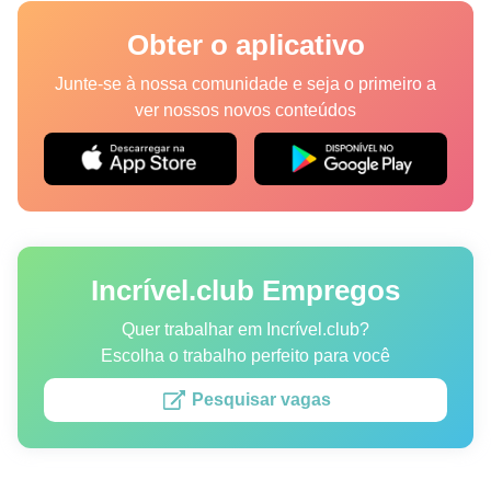
Lugares
Obter o aplicativo
Humor
Junte-se à nossa comunidade e seja o primeiro a
ver nossos novos conteúdos
Autores
Princípios Editoriais
Fale com a redação
Incrível.club Empregos
Política de privacidade
Política de Direitos de Autor
Quer trabalhar em Incrível.club?
Escolha o trabalho perfeito para você
Política de Cookies
Pesquisar vagas
Termos de Serviço
Mapa do site
Consentimento de atualização