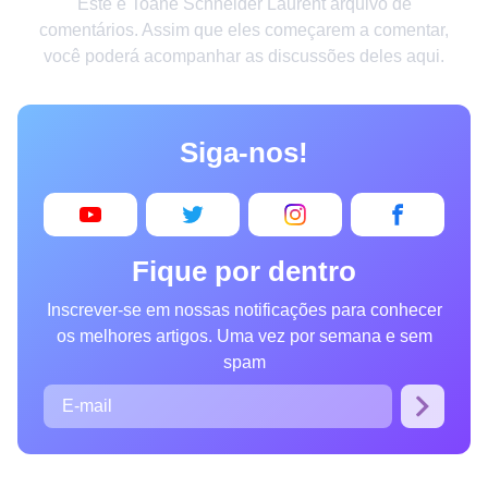
Este é Toane Schneider Laurent arquivo de
Criatividade
comentários. Assim que eles começarem a comentar,
você poderá acompanhar as discussões deles aqui.
Casa
Invenções
Siga-nos!
Design
Receitas
Arte
Fique por dentro
Saúde
Inscrever-se em nossas notificações para conhecer
Admiração
os melhores artigos. Uma vez por semana e sem
Animais
spam
Fotografia
Famosos
Curiosidades