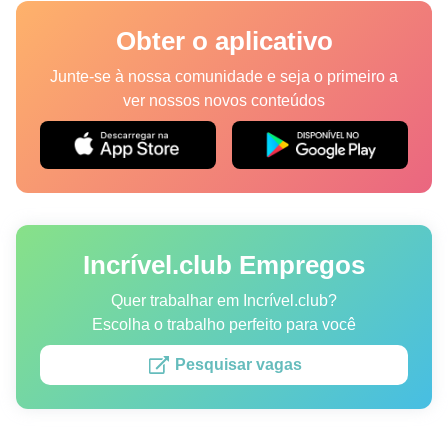
Lugares
Obter o aplicativo
Humor
Junte-se à nossa comunidade e seja o primeiro a
ver nossos novos conteúdos
Autores
Princípios Editoriais
Fale com a redação
Incrível.club Empregos
Política de privacidade
Política de Direitos de Autor
Quer trabalhar em Incrível.club?
Escolha o trabalho perfeito para você
Política de Cookies
Pesquisar vagas
Termos de Serviço
Mapa do site
Consentimento de atualização