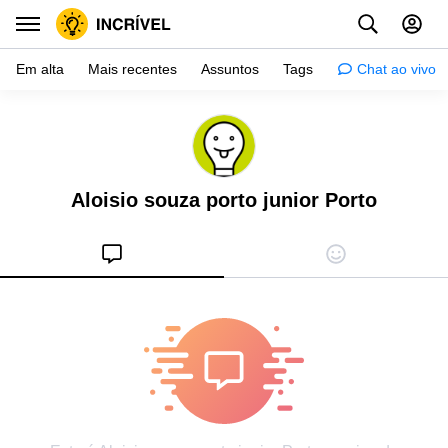
Em alta
Mais recentes
Assuntos
Tags
Chat ao vivo
Inspiração
Psicologia
Aloisio souza porto junior Porto
Dicas
Mulher
Relacionamento
Histórias
Crianças
Gente
Testes