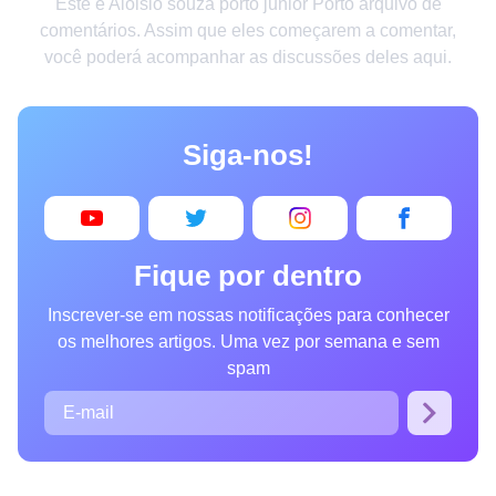
Este é Aloisio souza porto junior Porto arquivo de
Criatividade
comentários. Assim que eles começarem a comentar,
você poderá acompanhar as discussões deles aqui.
Casa
Invenções
Siga-nos!
Design
Receitas
Arte
Fique por dentro
Saúde
Inscrever-se em nossas notificações para conhecer
Admiração
os melhores artigos. Uma vez por semana e sem
Animais
spam
Fotografia
Famosos
Curiosidades