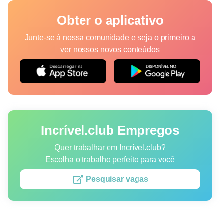
Lugares
Obter o aplicativo
Humor
Junte-se à nossa comunidade e seja o primeiro a
ver nossos novos conteúdos
Autores
Princípios Editoriais
Fale com a redação
Incrível.club Empregos
Política de privacidade
Política de Direitos de Autor
Quer trabalhar em Incrível.club?
Escolha o trabalho perfeito para você
Política de Cookies
Pesquisar vagas
Termos de Serviço
Mapa do site
Consentimento de atualização