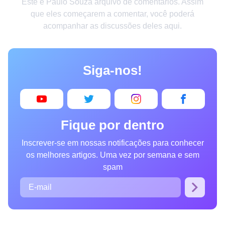
Este é Paulo Souza arquivo de comentários. Assim
Criatividade
que eles começarem a comentar, você poderá
acompanhar as discussões deles aqui.
Casa
Invenções
Siga-nos!
Design
Receitas
Arte
Fique por dentro
Saúde
Inscrever-se em nossas notificações para conhecer
Admiração
os melhores artigos. Uma vez por semana e sem
Animais
spam
Fotografia
Famosos
Curiosidades