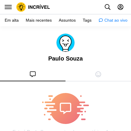
Em alta
Mais recentes
Assuntos
Tags
Chat ao vivo
Inspiração
Psicologia
Paulo Souza
Dicas
Mulher
Relacionamento
Histórias
Crianças
Gente
Testes